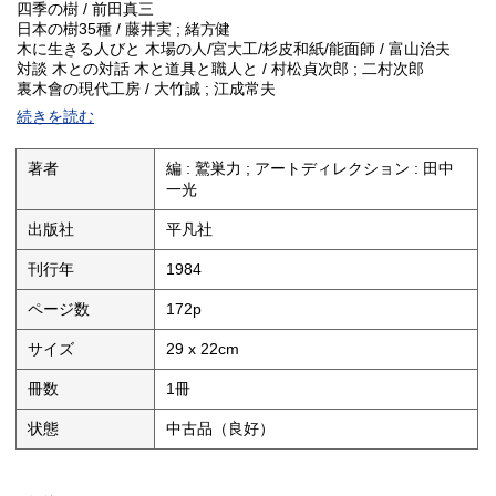
四季の樹 / 前田真三
日本の樹35種 / 藤井実 ; 緒方健
木に生きる人びと 木場の人/宮大工/杉皮和紙/能面師 / 富山治夫
対談 木との対話 木と道具と職人と / 村松貞次郎 ; 二村次郎
裏木會の現代工房 / 大竹誠 ; 江成常夫
意匠にみる松竹梅 / 吉田光邦 ; 河原正彦
続きを読む
今月の色[桜] / 加藤楸邨 ; 牧直視
ぶらり横町歩き④ [札幌・ススキノ] / 小檜山博
京の手わざ④ [京下駄] / 松本章男 ; 石元泰博
著者
編 : 鷲巣力 ; アートディレクション : 田中
絵 隠された意味④ [キリストの孤独フランチェス力「復活」] / 加
一光
藤周一
蟲の饗宴㉒ 昼蛾 / 奥本大三郎
出版社
平凡社
河岸に立ちて㊲ 岷江 / 井上靖
ビバ!地球 東ドイツ バッハの響きに包まれた町 / 大島洋
刊行年
1984
ヒーローの履歴書㉒ シュバイツァー / 寺村輝夫 ; 貝原浩
異論な正論 / 西部邁 ; 富山治夫
ページ数
172p
いんたあなしょなる裏町情報
本から本へ 装丁ノート / 小松恒夫 ; 栃折久美子
サイズ
29 x 22cm
間奏曲[パリ嫌い] / 中村敦夫
社長ノ顔ハ企業ノ顔 セコム・飯田亮 / 江波戸哲夫
冊数
1冊
インタビューノンフィクション 昭和熟年列伝 / 猪瀬直樹
三溪 原富太郎(十二)みをつくし / 白崎秀雄 ; 岡本茂男
状態
中古品（良好）
ザ・ライバルズ 山本浩二 VS 掛布雅之
SPORTS 行司の衣裳と小道具細見
POLITICS ザ・デイ・アフター・ロン&ヤス 日の出町はいま