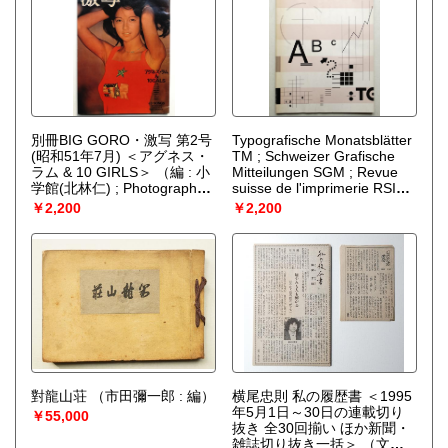
別冊BIG GORO・激写 第2号
Typografische Monatsblätter
(昭和51年7月) ＜アグネス・
TM ; Schweizer Grafische
ラム & 10 GIRLS＞
（編 : 小
Mitteilungen SGM ; Revue
学館(北林仁) ; Photographer
suisse de l'imprimerie RSI
篠山紀信 Art Director 鶴本正
Nr. 2 1979
（Graber, Jean-
￥2,200
￥2,200
三 Song Writer 浜口庫之助
Pierre）
Layout ツルモトルーム
Copywrite 中島敏一）
對龍山荘
（市田彌一郎 : 編）
横尾忠則 私の履歴書 ＜1995
年5月1日～30日の連載切り
￥55,000
抜き 全30回揃い ほか新聞・
雑誌切り抜き一括＞
（文・