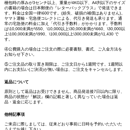
梱包時の厚みが3センチ以上、重量が4KG以下、A4判以下のサイズ
の書籍の場合は日本郵便の『レターパックプラス』で発送できま
す。料金は全国一律\600です。(紛失、破損の補償はありません)。
ヤマト運輸・宅急便コレクトによる、代引き発送も承ります。通
常の宅急便の料金に加え「代引き手数料」がかかります。手数料
は\10,000未満が\550、\10,000以上\30,000未満が\660、\30,000以
上\100,000未満が\990、\100,000以上\300,000未満が\1,430 で
す。
④公費購入の場合はご注文の際に必要書類、書式、ご入金方法を
お知らせ下さい。
⑤ご注文品の取り置き期限は、ご注文日から1週間です。1週間以
内にお支払い(ご決済)が無い場合は、ご注文をキャンセルします。
返品について
原則として返品はお受けできません。商品発送後7日以内に限り、
商品の状態が『解説』欄の記載と著しく異なっていた場合は返
品・返金に応じます。
他特記事項
ご来店に際しましては、従来どおり事前に日時を予約いただいた
うえでお越し下さい。