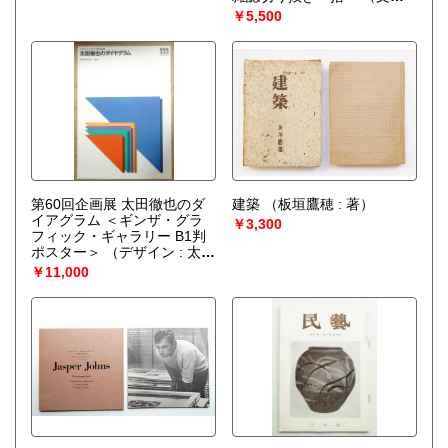
題字 : 横尾忠則）
￥5,500
第60回企画展 太田徹也のダ
建築
（板垣鷹穂 : 著）
イアグラム ＜ギンザ・グラ
￥3,300
フィック・ギャラリー B1判
ポスター＞
（デザイン : 太田
徹也）
￥11,000