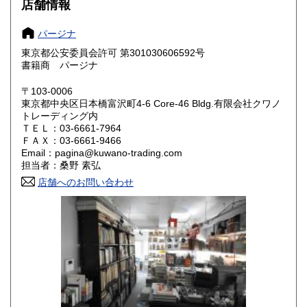
店舗情報
大阪府
兵庫県
185円
185円
パージナ
奈良県
和歌山県
185円
185円
東京都公安委員会許可 第301030606592号
書籍商 パージナ
鳥取県
島根県
185円
185円
〒103-0006
岡山県
広島県
185円
185円
東京都中央区日本橋富沢町4-6 Core-46 Bldg.有限会社クワノ
トレーディング内
山口県
徳島県
ＴＥＬ：03-6661-7964
185円
185円
ＦＡＸ：03-6661-9466
Email：pagina@kuwano-trading.com
香川県
愛媛県
185円
185円
担当者：桑野 素弘
店舗へのお問い合わせ
高知県
福岡県
185円
185円
佐賀県
長崎県
185円
185円
熊本県
大分県
185円
185円
宮崎県
鹿児島県
185円
185円
沖縄県
185円