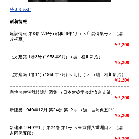
グラフィックデザイン、イラストレーション、タイポグラフ
続きを読む
ィ、プロダクトデザイン、インテリア、建築、広告、写真に
関する資料を扱っています。買取りも積極的に行っておりま
新着情報
すので、出張・宅配買取ともに、お気軽にご連絡ください。
建設情報 第8巻 第1号 (昭和29年1月) ＜店舗特集号＞ （編 :
沿線名：東京メトロ日比谷線
片桐軍）
最寄駅：人形町
￥2,200
営業時間：平日 午前10時～午後7時
定休日：土曜日・日曜日・祝日
北方建築 1巻3号 (1958年9月) （編 : 相川新治）
￥2,200
書籍の買取について
書籍、雑誌の買取り強化中です。グラフィックデザイン、イ
北方建築 1巻1号 (1958年7月) ＜創刊号＞ （編 : 相川新治）
ラストレーション、タイポグラフィ、プロダクトデザイン、
￥2,200
インテリア、建築、広告、写真、美術関係の蔵書の処分をお
考えの際にはメール、電話、ファックスでご連絡下さい。誠
寒地向住宅競技設計図集 （日本建築学会北海道支部）
実にお見積り致します。
￥2,200
取り扱い分野
新建築 1949年12月 第24巻 第12号 （編 : 吉岡保五郎）
￥2,200
美術工芸、外国書、サブカルチャー
グラフィックデザイン、イラストレーション、プロダクトデ
新建築 1949年1月 第24巻 第1号 ＜東京驛八重洲口＞ （編 :
ザイン、建築、インテリアデザイン、美術、工芸、広告、写
吉岡保五郎）
真、印刷(タイポグラフィー)
￥3,300