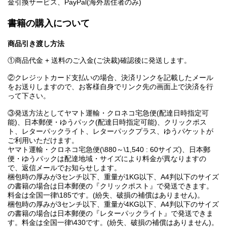
金引換サービス、PayPal(海外居住者のみ)
書籍の購入について
商品引き渡し方法
①商品代金 + 送料のご入金(ご決裁)確認後に発送します。
②クレジットカード支払いの場合、決済リンクを記載したメール
をお送りしますので、お客様自身でリンク先の画面上で決済を行
って下さい。
③発送方法としてヤマト運輸・クロネコ宅急便(配達日時指定可
能)、日本郵便・ゆうパック(配達日時指定可能)、クリックポス
ト、レターパックライト、レターパックプラス、ゆうパケットが
ご利用いただけます。
ヤマト運輸・クロネコ宅急便(\880～\1,540 : 60サイズ)、日本郵
便・ゆうパックは配達地域・サイズにより料金が異なりますの
で、返信メールでお知らせします。
梱包時の厚みが3センチ以下、重量が1KG以下、A4判以下のサイズ
の書籍の場合は日本郵便の『クリックポスト』で発送できます。
料金は全国一律\185です。(紛失、破損の補償はありません)。
梱包時の厚みが3センチ以下、重量が4KG以下、A4判以下のサイズ
の書籍の場合は日本郵便の『レターパックライト』で発送できま
す。料金は全国一律\430です。(紛失、破損の補償はありません)。