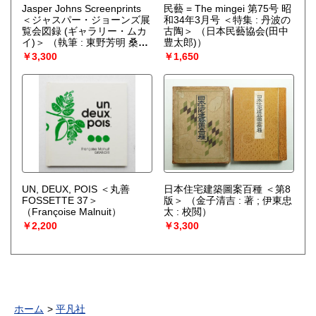
Jasper Johns Screenprints
民藝 = The mingei 第75号 昭
＜ジャスパー・ジョーンズ展
和34年3月号 ＜特集 : 丹波の
覧会図録 (ギャラリー・ムカ
古陶＞
（日本民藝協会(田中
イ)＞
（執筆 : 東野芳明 桑原
豊太郎)）
住雄 向井加寿枝）
￥3,300
￥1,650
UN, DEUX, POIS ＜丸善
日本住宅建築圖案百種 ＜第8
FOSSETTE 37＞
版＞
（金子清吉 : 著 ; 伊東忠
（Françoise Malnuit）
太 : 校閲）
￥2,200
￥3,300
ホーム
平凡社