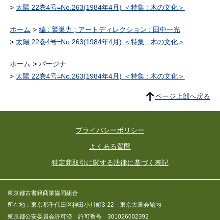
太陽 22巻4号=No.263(1984年4月) ＜特集 : 木の文化＞
ホーム
編 : 鷲巣力 ; アートディレクション : 田中一光
太陽 22巻4号=No.263(1984年4月) ＜特集 : 木の文化＞
ホーム
パージナ
太陽 22巻4号=No.263(1984年4月) ＜特集 : 木の文化＞
ページ上部へ戻る
プライバシーポリシー
よくある質問
特定商取引に関する法律に基づく表記
東京都古書籍商業協同組合
所在地：東京都千代田区神田小川町3-22 東京古書会館内
東京都公安委員会許可済 許可番号 301026602392