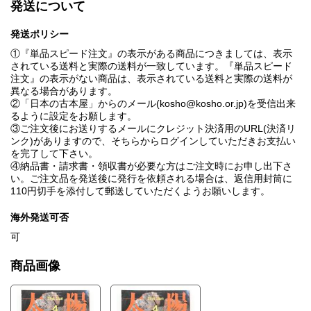
発送について
COOKING 有名大学〝ガクショク〟あらかると
HEALTH 効果バツグン快眠術教えます
特別企画 木造りのヨーロッパ / 伊藤ていじ ; 二川幸夫
発送ポリシー
①『単品スピード注文』の表示がある商品につきましては、表示
されている送料と実際の送料が一致しています。『単品スピード
注文』の表示がない商品は、表示されている送料と実際の送料が
異なる場合があります。
②「日本の古本屋」からのメール(kosho@kosho.or.jp)を受信出来
るように設定をお願します。
③ご注文後にお送りするメールにクレジット決済用のURL(決済リ
ンク)がありますので、そちらからログインしていただきお支払い
を完了して下さい。
④納品書・請求書・領収書が必要な方はご注文時にお申し出下さ
い。ご注文品を発送後に発行を依頼される場合は、返信用封筒に
110円切手を添付して郵送していただくようお願いします。
海外発送可否
可
商品画像