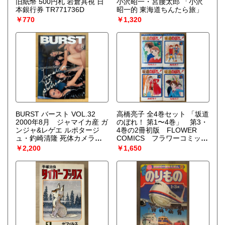
旧紙幣 500円札 岩倉具視 日
小沢昭一・宮腰太郎 「小沢
本銀行券 TR771736D
昭一的 東海道ちんたら旅」
￥770
￥1,320
BURST バースト VOL.32
高橋亮子 全4巻セット 「坂道
2000年8月 ジャマイカ産 ガ
のぼれ！ 第1〜4巻」 第3・
ンジャ&レゲエ ルポタージ
4巻の2冊初版 FLOWER
ュ・釣崎清隆 死体カメラマ
COMICS フラワーコミック
ンハードコアワークス 裸の
ス
￥2,200
￥1,650
街の血は冷たく・日本刺青墨
録百姿傳 他 タトゥー・刺
青・和彫・入れ墨