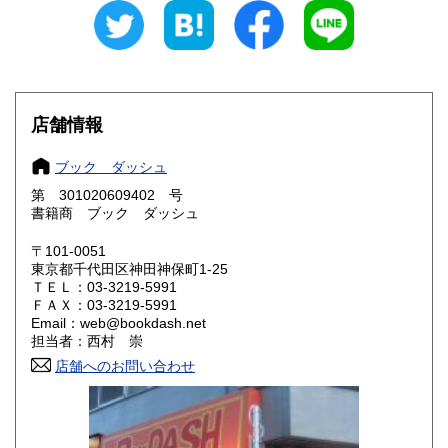
岐阜県
静岡県
600円
600円
愛知県
三重県
600円
600円
滋賀県
京都府
600円
600円
店舗情報
大阪府
兵庫県
600円
600円
ブック ダッシュ
奈良県
和歌山県
600円
600円
第 301020609402 号
書籍商 ブック ダッシュ
鳥取県
島根県
600円
600円
〒101-0051
岡山県
広島県
600円
600円
東京都千代田区神田神保町1-25
ＴＥＬ：03-3219-5991
ＦＡＸ：03-3219-5991
山口県
徳島県
600円
600円
Email：web@bookdash.net
担当者：西村 崇
香川県
愛媛県
600円
600円
店舗へのお問い合わせ
高知県
福岡県
600円
600円
佐賀県
長崎県
600円
600円