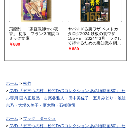
飛龍乱 「家庭教師☆小夜
ヤバすぎる裏ワザ ベストカ
香」 初版 フランス書院コ
タログ2024 鉄板の裏ワザ
ミック文庫
155＋α 2024年3月 ラクし
て得するための裏知識を網
￥880
羅！ ラジオライフ 編
￥880
ホーム
松竹
DVD 「丑三つの村 松竹DVDコレクション あの頃映画80’」 セ
ル専用 国内正規品 古尾谷雅人・田中美佐子・五月みどり・池波
志乃・大場久美子・夏木勲・石橋蓮司
ホーム
ブック ダッシュ
DVD 「丑三つの村 松竹DVDコレクション あの頃映画80’」 セ