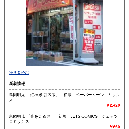
熊本県
大分県
600円
600円
宮崎県
鹿児島県
600円
600円
沖縄県
600円
新旧女優・アイドルのグラビア、なつかしの本
続きを読む
映画・特撮、ゲーム・アニメ古漫画などの趣味本は当店にお
まかせください。
新着情報
お取り扱いは、趣味のものすべてにわたります。
鳥図明児 「虹神殿 新装版」 初版 ペーパームーンコミック
グラビアアイドル雑誌(キャンディーズなどの昔の女優・アイ
ス
ドルも歓迎)
￥2,420
写真集・イメージビデオ(DVD)、雑誌(成人問わず)
古マンガ・アニメロマンアルバム系、イラスト集、
美少女ゲーム、プレミアゲーム、攻略本・設定資料集
鳥図明児 「光を見る男」 初版 JETS COMICS ジェッツ
映画パンフレット、プレミアトイ、音楽
コミックス
CD・ビデオ・DVD・LD
￥660