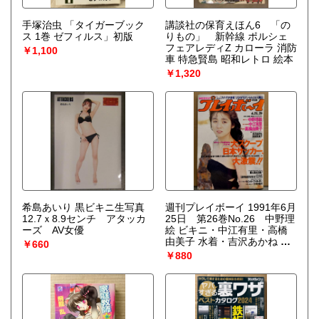
手塚治虫 「タイガーブック
講談社の保育えほん6 「の
ス 1巻 ゼフィルス」初版
りもの」 新幹線 ポルシェ
フェアレディZ カローラ 消防
￥1,100
車 特急賢島 昭和レトロ 絵本
￥1,320
希島あいり 黒ビキニ生写真
週刊プレイボーイ 1991年6月
12.7ｘ8.9センチ アタッカ
25日 第26巻No.26 中野理
ーズ AV女優
絵 ビキニ・中江有里・高橋
由美子 水着・吉沢あかね ヌ
￥660
ード・高木真璃子 ヌード・
￥880
田中美保 インタビュー 他