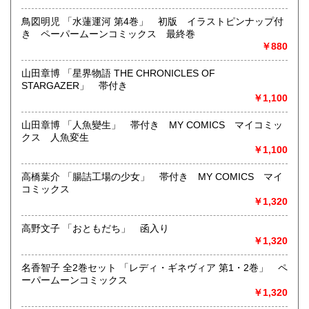
どんなジャンルでも買取することができます。
鳥図明児 「水蓮運河 第4巻」 初版 イラストピンナップ付
東京近郊出張買取していますのでお気軽にご相談ください。
き ペーパームーンコミックス 最終巻
￥880
沿線名：地下鉄(三田線、新宿線、半蔵門線) JR(中央・総武
線)
山田章博 「星界物語 THE CHRONICLES OF
最寄駅：神保町駅 御茶ノ水駅
STARGAZER」 帯付き
営業時間：12:00-20:00
￥1,100
定休日：なし 年末は30日午後5時に閉店、年始は3日正午よ
り開店します
山田章博 「人魚變生」 帯付き MY COMICS マイコミッ
クス 人魚変生
書籍の買取について
￥1,100
メール web@bookdash.net または専用ページでお問い合
高橋葉介 「腸詰工場の少女」 帯付き MY COMICS マイ
わせください。
コミックス
お電話 03-3219-5991でも受け付けております。
￥1,320
お取引内容は、ご依頼されたあとの返信メールに、さらに詳
しく説明した文章をお付けしております。ご安心ください。
高野文子 「おともだち」 函入り
￥1,320
取り扱い分野
名香智子 全2巻セット 「レディ・ギネヴィア 第1・2巻」 ペ
趣味、サブカルチャー、古書一般（その他）
ーパームーンコミックス
女優・アイドル・グラビア・アダルトや映画・マンガ等
￥1,320