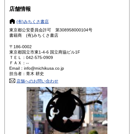
店舗情報
岐阜県
静岡県
880円
880円
(有)みちくさ書店
愛知県
三重県
880円
880円
東京都公安委員会許可 第308958000104号
書籍商 (有)みちくさ書店
滋賀県
京都府
990円
990円
〒186-0002
大阪府
兵庫県
990円
990円
東京都国立市東1-4-6 国立商協ビル1F
ＴＥＬ：042-575-0909
奈良県
和歌山県
ＦＡＸ：--
990円
990円
Email：info@michikusa.co.jp
担当者：青木 耕史
鳥取県
島根県
1,150円
1,150円
店舗へのお問い合わせ
岡山県
広島県
1,150円
1,150円
山口県
徳島県
1,150円
1,150円
香川県
愛媛県
1,150円
1,150円
高知県
福岡県
1,150円
1,410円