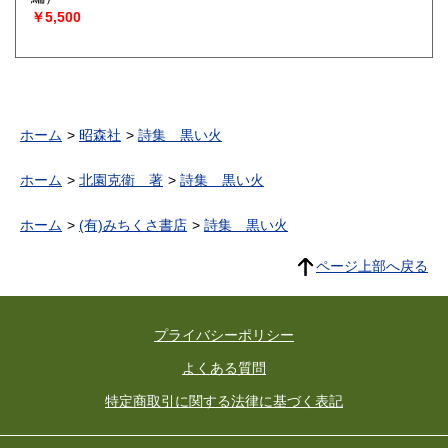
￥5,500
ホーム
昭森社
詩集 黒い火
ホーム
北園克衛 著
詩集 黒い火
ホーム
(有)みちくさ書店
詩集 黒い火
ページ上部へ戻る
プライバシーポリシー
よくある質問
特定商取引に関する法律に基づく表記