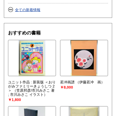
もちろん、店頭へのお持ち込みも大歓迎です!
全ての新着情報
取り扱い分野
哲学宗教、社会科学、美術工芸、趣味、古書一般（その他）
思想哲学宗教、歴史、社会科学、学術文庫、動植物、アー
おすすめの書籍
ト・展覧会図録、趣味と生活の本、絵本、ＣＤ、レコード
ユニット作品 : 新装版 ＜おり
若冲画譜
（伊藤若冲 画）
がみファミリーきょうしつ 2
￥8,000
＞
（笠原邦彦/市川みさこ 著
; 市川みさこ イラスト）
￥1,800