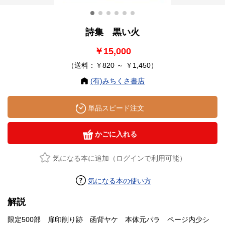
詩集 黒い火
￥15,000
（送料：￥820 ～ ￥1,450）
(有)みちくさ書店
単品スピード注文
かごに入れる
気になる本に追加（ログインで利用可能）
気になる本の使い方
解説
限定500部 扉印削り跡 函背ヤケ 本体元パラ ページ内少シ