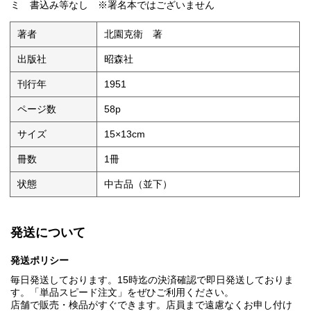
ミ 書込み等なし ※署名本ではございません
著者
北園克衛 著
出版社
昭森社
刊行年
1951
ページ数
58p
サイズ
15×13cm
冊数
1冊
状態
中古品（並下）
発送について
発送ポリシー
毎日発送しております。15時迄の決済確認で即日発送しておりま
す。「単品スピード注文」をぜひご利用ください。
店舗で販売・検品がすぐできます。店員まで遠慮なくお申し付け