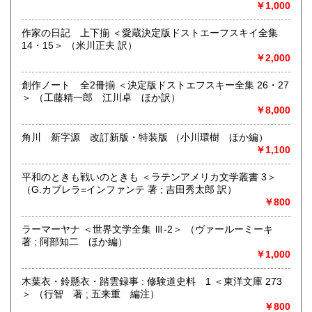
￥1,000
ゆったり、ゆっくりと本を探せる店になりました。
定休日なし、店舗で通販在庫の販売・受け渡し可能です。
作家の日記 上下揃 ＜愛蔵決定版ドストエーフスキイ全集
ぶらりと みちくさ にいらしてください。
14・15＞ （米川正夫 訳）
￥2,000
沿線名：中央線
最寄駅：JR中央線・国立駅 (徒歩1分)
創作ノート 全2冊揃 ＜決定版ドストエフスキー全集 26・27
営業時間：10:00〜18:45
＞ （工藤精一郎 江川卓 ほか訳）
定休日：無し(※12/31～1/3は休業)
￥8,000
書籍の買取について
角川 新字源 改訂新版・特装版 （小川環樹 ほか編）
￥1,100
関東一円、出張買取にお伺いします。
平和のときも戦いのときも ＜ラテンアメリカ文学叢書 3＞
古本・古書籍の他にも古物全般(CD・DVD、レコード、書道
（G.カブレラ=インファンテ 著 ; 吉田秀太郎 訳）
用品、玩具(鉄道模型・ミニカーなど)買い取りいたします。
￥800
ぜひご相談ください。
買取ご相談フリーダイヤル
ラーマーヤナ ＜世界文学全集 Ⅲ-2＞ （ヴァールーミーキ
0120-797-090
著 ; 阿部知二 ほか編）
￥1,000
ご相談フォームでお問合せ
https://michikusa.co.jp/tp/contact
木葉衣・鈴懸衣・踏雲録事 : 修験道史料 1 ＜東洋文庫 273
＞ （行智 著 ; 五来重 編注）
メールでお問い合せ
￥800
info@michikusa.co.jp