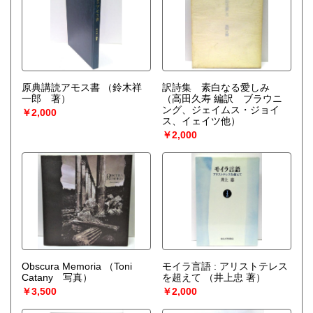
原典講読アモス書
（鈴木祥
訳詩集 素白なる愛しみ
一郎 著）
（高田久寿 編訳 ブラウニ
ング、ジェイムス・ジョイ
￥2,000
ス、イェイツ他）
￥2,000
Obscura Memoria
（Toni
モイラ言語 : アリストテレス
Catany 写真）
を超えて
（井上忠 著）
￥3,500
￥2,000