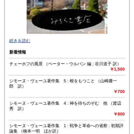
佐賀県
長崎県
1,410円
1,410円
熊本県
大分県
1,410円
1,410円
宮崎県
鹿児島県
1,410円
1,410円
続きを読む
沖縄県
1,450円
新着情報
チェーホフの風景 （ペーター・ウルバン 編 ; 谷川道子 訳）
￥1,500
シモーヌ・ヴェーユ著作集 5 : 根をもつこと （山崎庸一
郎 訳）
￥700
シモーヌ・ヴェーユ著作集 4 : 神を待ちのぞむ 他 （渡辺
秀 訳）
￥800
国立駅前の古書店です。
シモーヌ・ヴェーユ著作集 1 : 戦争と革命への省察 : 初期評
2020年5月に引っ越ししました。
論集 （橋本一明 ほか訳）
2025年5月、店舗を拡張しました。