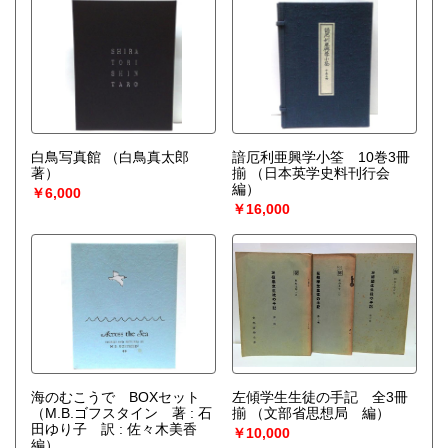
白鳥写真館
（白鳥真太郎
諳厄利亜興学小筌 10巻3冊
著）
揃
（日本英学史料刊行会
編）
￥6,000
￥16,000
海のむこうで BOXセット
左傾学生生徒の手記 全3冊
（M.B.ゴフスタイン 著 : 石
揃
（文部省思想局 編）
田ゆり子 訳 : 佐々木美香
￥10,000
編）