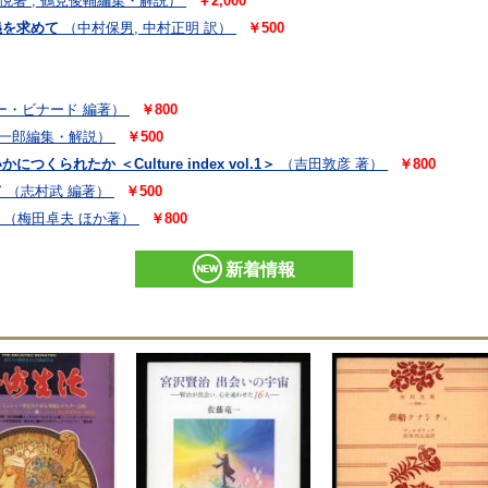
悦著 ; 鶴見俊輔編集・解説）
￥2,000
義を求めて
（中村保男, 中村正明 訳）
￥500
ー・ビナード 編著）
￥800
一郎編集・解説）
￥500
くられたか ＜Culture index vol.1＞
（吉田敦彦 著）
￥800
て
（志村武 編著）
￥500
（梅田卓夫 ほか著）
￥800
新着情報