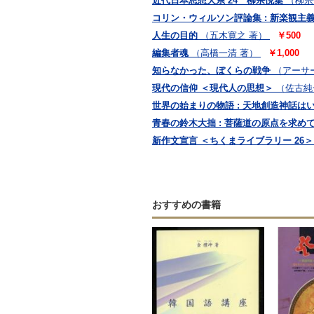
近代日本思想大系 24 柳宗悦集
（柳宗
コリン・ウィルソン評論集 : 新楽観主
人生の目的
（五木寛之 著）
￥500
編集者魂
（高橋一清 著）
￥1,000
知らなかった、ぼくらの戦争
（アーサ
現代の信仰 ＜現代人の思想＞
（佐古純
世界の始まりの物語 : 天地創造神話はいかにつ
青春の鈴木大拙 : 菩薩道の原点を求め
新作文宣言 ＜ちくまライブラリー 26＞
おすすめの書籍