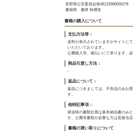
長野県公安委員会第481328900002号
書籍商 書肆 秋櫻舎
書籍の購入について
支払方法等：
送料が表示されていますがサイトにて
いただいております。
公費購入等、後払いにて承ります。必
商品引渡し方法：
-
返品について：
返品につきましては、不良品のみお受
す。
他特記事項：
発送時の書類伝票は基本納品書のみと
す。公費等書類が必要な方は直接当店
書籍の買い取りについて