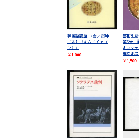
韓国語講座
（金／禮坤
芸術生活 
【著】《キム／イェゴ
第3号 
ン》）
ミュシャ
麗なポス
￥1,000
￥1,500