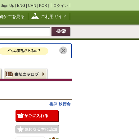
Sign Up [
ENG
|
CHN
|
KOR
]
ログイン
物かごを見る
ご利用ガイド
書肆 秋櫻舎