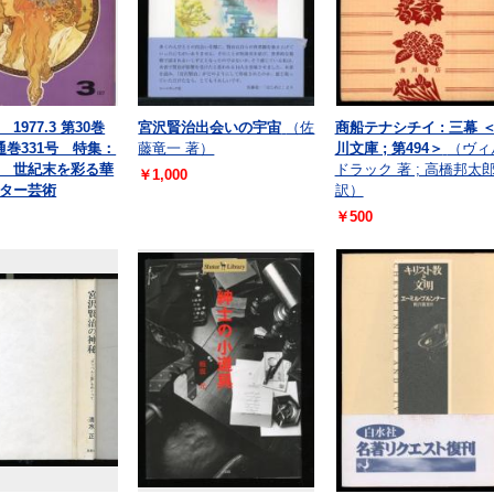
1977.3 第30巻
宮沢賢治出会いの宇宙
（佐
商船テナシチイ : 三幕 
通巻331号 特集：
藤竜一 著）
川文庫 ; 第494＞
（ヴィ
 世紀末を彩る華
ドラック 著 ; 高橋邦太
￥1,000
ター芸術
訳）
￥500