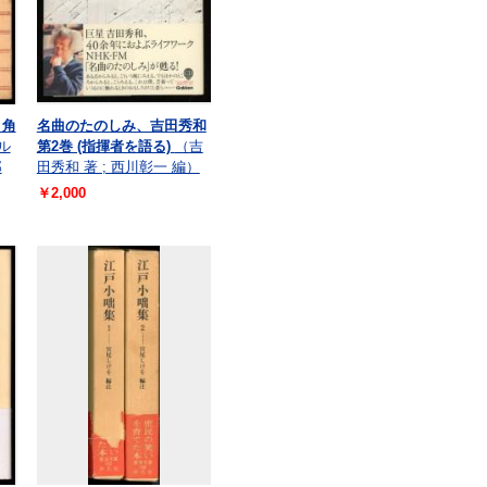
＜角
名曲のたのしみ、吉田秀和
ル
第2巻 (指揮者を語る)
（吉
郎
田秀和 著 ; 西川彰一 編）
￥2,000