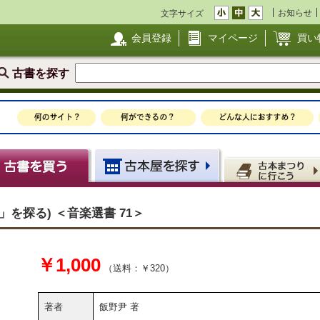
お知らせ
文字サイズ
会員登録
マイページ
買い
古書を探す
」を探る) ＜音楽選書 71＞
￥1,000
（送料：￥320）
著者
飯野尹 著