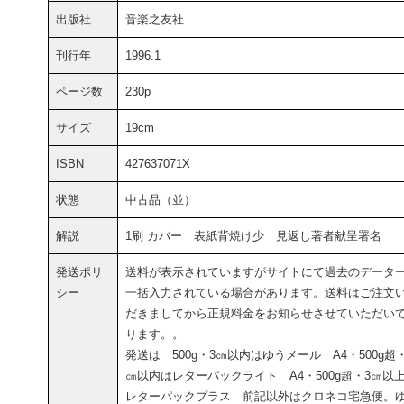
出版社
音楽之友社
刊行年
1996.1
ページ数
230p
サイズ
19cm
ISBN
427637071X
状態
中古品（並）
解説
1刷 カバー 表紙背焼け少 見返し著者献呈署名
発送ポリ
送料が表示されていますがサイトにて過去のデータ
シー
一括入力されている場合があります。送料はご注文
だきましてから正規料金をお知らせさせていただい
ります。。
発送は 500g・3㎝以内はゆうメール A4・500g超
㎝以内はレターパックライト A4・500g超・3㎝以
レターパックプラス 前記以外はクロネコ宅急便。