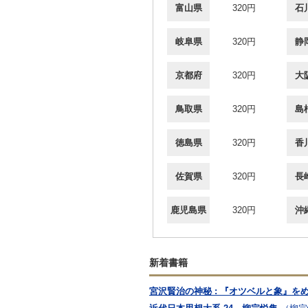
富山県
320円
石
岐阜県
320円
静
京都府
320円
大
鳥取県
320円
島
徳島県
320円
香
佐賀県
320円
長
鹿児島県
320円
沖
新着書籍
宮沢賢治の神秘 : 『オツベルと象』を