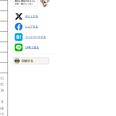
ポストする
シェアする
ブックマークする
LINEで送る
ーに
いた
てお
・3
上は
ゆう