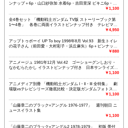
東京近郊出張買取していますのでお気軽にご相談ください。
だ、TV,だ、新番組だ！（浜崎あゆみ など） 他
ンナップ＋6p・山口紗弥加 水着6p・吉田里深 ビキニ6p・青
木裕子 ビキニ5p・松本恵 7p・加藤あい 6p・斎藤梨沙 4p・
￥1,100
沿線名：地下鉄(三田線、新宿線、半蔵門線) JR(中央・総武
村田あゆみ ビキニ4p・モーニング娘。モノクロ6p 他
線)
全4巻セット 「機動戦士ガンダム TV版 ストーリーブック第
最寄駅：神保町駅 御茶ノ水駅
1〜4巻」 各巻に両面イラストピンナップ付き テレビマガ
営業時間：12:00-20:00
ジンデラックス
￥4,950
定休日：なし 年末は30日午後5時に閉店、年始は3日正午よ
り開店します
アップトゥボーイ UP To boy 1998年8月 Vol.93 新生トイレ
の花子さん（前田愛・大村彩子・浜丘麻矢）6p＋ピンナップ
書籍の買取について
付 木村佳乃 6p・持田香織 6p・広末涼子 5p・吉野紗香
￥880
5p・小田エリカ 5p・田中麗奈 5p 他
メール web@bookdash.net または専用ページでお問い合
アニメージュ 1981年12月 Vol.42 ゴーショーグンしおり・
わせください。
なかむらたかし イラストピンナップ付き 日本サンライズ
お電話 03-3219-5991でも受け付けております。
は’82年春を席巻できるか？ 宇宙戦士バルディオス・マンザ
￥1,100
イ太閤記・タオタオ・テクノポリス・ゴッドマーズ 他
お取引内容は、ご依頼されたあとの返信メールに、さらに詳
Animage
しく説明した文章をお付けしております。ご安心ください。
アニメディア別冊 「機動戦士ガンダム l・ll・lll 全特集」 劇
場版vsテレビシリーズ徹底比較・決定版ガンダムフォトスト
ーリー・キャラクター/メカ 美術設定集 他 安彦良和 1982
￥1,100
取り扱い分野
年4月
趣味、サブカルチャー、古書一般（その他）
「山藤章二のブラック=アングル 1976-1977」 週刊朝日 ニ
女優・アイドル・グラビア・アダルトや映画・マンガ等
ュースイラスト集
￥1,100
「山藤章二のブラック=アングル2 1978-1979」 初版 帯付