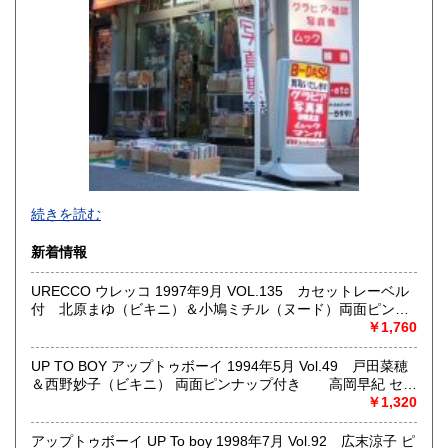
宮崎県
鹿児島県
600円
600円
沖縄県
600円
新旧女優・アイドルのグラビア、なつかしの本
続きを読む
映画・特撮、ゲーム・アニメ古漫画などの趣味本は当店にお
まかせください。
新着情報
お取り扱いは、趣味のものすべてにわたります。
URECCO ウレッコ 1997年9月 VOL.135 カセットレーベル
グラビアアイドル雑誌(キャンディーズなどの昔の女優・アイ
付 北原まゆ（ビキニ）＆小鳩ミチル（ヌード）両面ピンナ
ドルも歓迎)
ップ付き 矢沢ようこ ヌード4p・小沢まどか ヌード8p・安
￥1,760
写真集・イメージビデオ(DVD)、雑誌(成人問わず)
藤有里 ヌード7p・南ありす ヌード8p・上野結 ヌード8p・桜
古マンガ・アニメロマンアルバム系、イラスト集、
ちゆり ヌード6p・松川あゆみ ヌード8p・逸見留奈 ヌード
美少女ゲーム、プレミアゲーム、攻略本・設定資料集
UP TO BOY アップトゥボーイ 1994年5月 Vol.49 戸田菜穂
6p・宝城梨花 ヌード5p・入来陽子 ビキニ5p・RQカタログ・
映画パンフレット、プレミアトイ、音楽
＆西野妙子（ビキニ） 両面ピンナップ付き 高岡早紀 セク
笹原好子 ビキニ3p 他
CD・ビデオ・DVD・LD
シーショット10p・中江有里 12p・瀬戸朝香 4p・篠原涼子
￥1,320
6p・小島聖 ビキニ6p・井上由香理 水着6p・Melody 水着
どんなジャンルでも買取することができます。
7p・中嶋美智代 8p・西野妙子 ビキニ8p・戸田菜穂 12p・春
アップトゥボーイ UP To boy 1998年7月 Vol.92 広末涼子 ピ