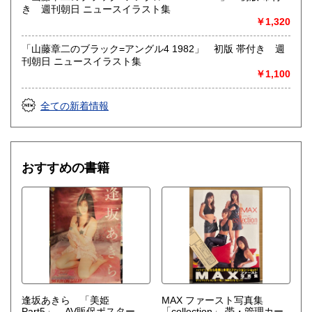
き 週刊朝日 ニュースイラスト集
￥1,320
「山藤章二のブラック=アングル4 1982」 初版 帯付き 週
刊朝日 ニュースイラスト集
￥1,100
全ての新着情報
おすすめの書籍
逢坂あきら 「美姫
MAX ファースト写真集
Part5」 AV販促ポスター
「collection」 帯・管理カー