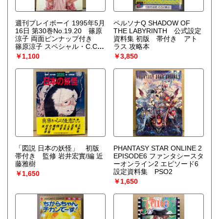
週刊プレイボーイ 1995年5月
ペルソナQ SHADOW OF
16日 第30巻No.19.20 篠原
THE LABYRINTH 公式設定
涼子 両面ピンナップ付き
資料集 初版 帯付き アト
篠原涼子 スペシャル・C.C.
ラス 攻略本
ガールズ ビキニ・麻生真宮
￥1,100
￥3,850
子 ヌード・夕樹舞子 ヌー
ド・吉岡ちひろ ヌード・椎
名かずみ ヌード・村田和美
水着・雛形あきこ・特集「激
論！青山吉伸vs小林久三 オ
ウムの終焉」 他
「図説 日本の妖怪」 初版
PHANTASY STAR ONLINE 2
帯付き 監修 岩井宏實/編 近
EPISODE6 ファンタシースタ
藤雅樹
ーオンライン2 エピソード6
設定資料集 PSO2
￥1,650
￥1,650