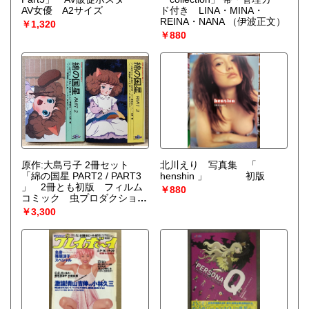
AV女優 A2サイズ
ド付き LINA・MINA・
REINA・NANA
（伊波正文）
￥1,320
￥880
原作:大島弓子 2冊セット
北川えり 写真集 「
「綿の国星 PART2 / PART3
henshin 」 初版
」 2冊とも初版 フィルム
￥880
コミック 虫プロダクショ
ン 双葉社アニメ文庫
￥3,300
ANIMATION LIBRARY 全3
巻中2冊