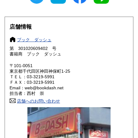
愛知県
三重県
600円
600円
滋賀県
京都府
600円
600円
店舗情報
大阪府
兵庫県
600円
600円
ブック ダッシュ
奈良県
和歌山県
600円
600円
第 301020609402 号
書籍商 ブック ダッシュ
鳥取県
島根県
600円
600円
〒101-0051
岡山県
広島県
600円
600円
東京都千代田区神田神保町1-25
ＴＥＬ：03-3219-5991
ＦＡＸ：03-3219-5991
山口県
徳島県
600円
600円
Email：web@bookdash.net
担当者：西村 崇
香川県
愛媛県
600円
600円
店舗へのお問い合わせ
高知県
福岡県
600円
600円
佐賀県
長崎県
600円
600円
熊本県
大分県
600円
600円