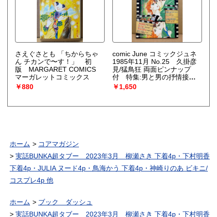
さえぐさとも 「ちからちゃ
comic June コミックジュネ
ん チカンで〜す！」 初
1985年11月 No.25 久掛彦
版 MARGARET COMICS
見/猛鳥狂 両面ピンナップ
マーガレットコミックス
付 特集:男と男の抒情接
吻 坂田靖子・蔦峰麻利子・
￥880
￥1,650
黒川あづさ・鹿野景子・竹宮
恵子・みずかみゆり 他 い
ま、危険な愛を超えて 耽美
系 BL
ホーム
コアマガジン
実話BUNKA超タブー 2023年3月 柳瀬さき 下着4p・下村明香
下着4p・JULIA ヌード4p・鳥海かう 下着4p・神崎りのあ ビキニ/
コスプレ4p 他
ホーム
ブック ダッシュ
実話BUNKA超タブー 2023年3月 柳瀬さき 下着4p・下村明香