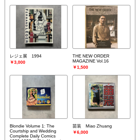
レジェ展 1994
THE NEW ORDER
MAGAZINE Vol.16
￥3,000
￥1,500
Blondie Volume 1: The
苗装 Miao Zhuang
Courtship and Wedding
￥6,000
Complete Daily Comics