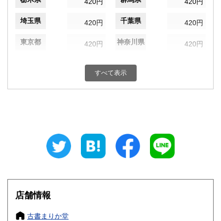
420円
420円
埼玉県
千葉県
420円
420円
東京都
神奈川県
420円
420円
新潟県
富山県
420円
420円
すべて表示
石川県
福井県
420円
420円
山梨県
長野県
420円
420円
岐阜県
静岡県
420円
420円
愛知県
三重県
420円
420円
滋賀県
京都府
420円
420円
大阪府
兵庫県
420円
420円
店舗情報
奈良県
和歌山県
420円
420円
古書まりか堂