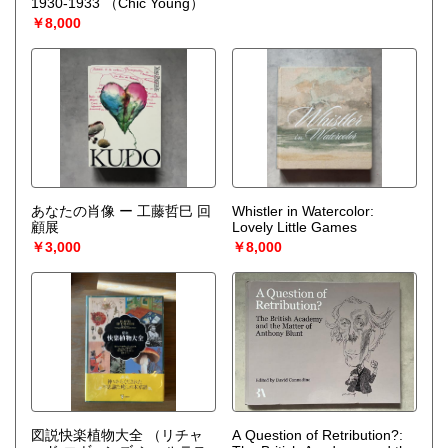
1930-1933
（Chic Young）
￥8,000
あなたの肖像 ー 工藤哲巳 回
Whistler in Watercolor:
顧展
Lovely Little Games
￥3,000
￥8,000
図説快楽植物大全
（リチャ
A Question of Retribution?: