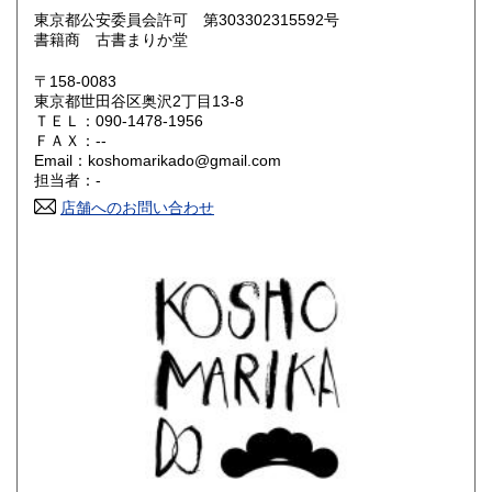
東京都公安委員会許可 第303302315592号
鳥取県
島根県
420円
420円
書籍商 古書まりか堂
岡山県
広島県
420円
420円
〒158-0083
東京都世田谷区奥沢2丁目13-8
ＴＥＬ：090-1478-1956
山口県
徳島県
420円
420円
ＦＡＸ：--
Email：koshomarikado@gmail.com
香川県
愛媛県
420円
420円
担当者：-
店舗へのお問い合わせ
高知県
福岡県
420円
420円
佐賀県
長崎県
420円
420円
熊本県
大分県
420円
420円
宮崎県
鹿児島県
420円
420円
沖縄県
420円