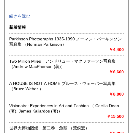
-
続きを読む
沿線名：目黒線
新着情報
最寄駅：東急東横線
営業時間：-
Parkinson Photographs 1935-1990 ノーマン・パーキンソン
定休日：-
写真集 （Norman Parkinson）
￥4,400
書籍の買取について
-
Two Million Miles アンドリュー・マクファーソン写真集
（Andrew MacPherson (著)）
￥6,600
取り扱い分野
美術工芸、趣味、外国書、サブカルチャー、古書一般（その
A HOUSE IS NOT A HOME ブルース・ウェーバー写真集
他）
（Bruce Weber ）
￥8,800
Visionaire: Experiences in Art and Fashion （ Cecilia Dean
(著), James Kaliardos (著)）
￥15,500
世界大博物図鑑 第二巻 魚類 （荒俣宏）