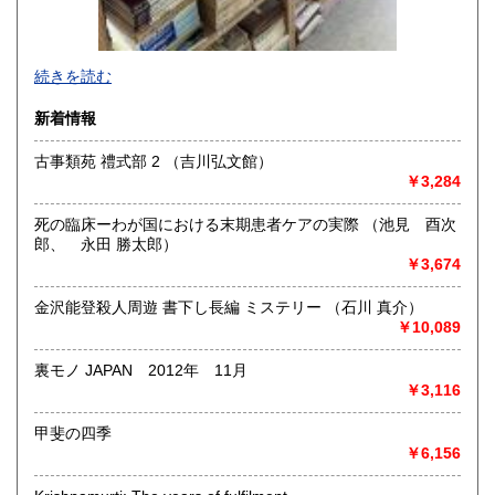
-
続きを読む
沿線名：-
新着情報
最寄駅：-
営業時間：-
古事類苑 禮式部 2 （吉川弘文館）
定休日：-
￥3,284
書籍の買取について
死の臨床ーわが国における末期患者ケアの実際 （池見 酉次
-
郎、 永田 勝太郎）
￥3,674
取り扱い分野
金沢能登殺人周遊 書下し長編 ミステリー （石川 真介）
総記、哲学宗教、歴史、社会科学、自然科学、美術工芸、国
￥10,089
語国文、外国文学、古典籍、近代文献、趣味、外国書、サブ
カルチャー、古書一般（その他）
裏モノ JAPAN 2012年 11月
書籍全般
￥3,116
甲斐の四季
￥6,156