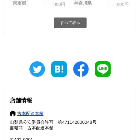
東京都
神奈川県
800円
800円
新潟県
富山県
800円
800円
すべて表示
石川県
福井県
800円
800円
山梨県
長野県
800円
800円
岐阜県
静岡県
800円
800円
愛知県
三重県
800円
800円
滋賀県
京都府
800円
800円
大阪府
兵庫県
800円
800円
店舗情報
奈良県
和歌山県
800円
800円
古本配達本舗
山梨県公安委員会許可 第471142800048号
鳥取県
島根県
800円
800円
書籍商 古本配達本舗
岡山県
広島県
800円
800円
〒402-0001