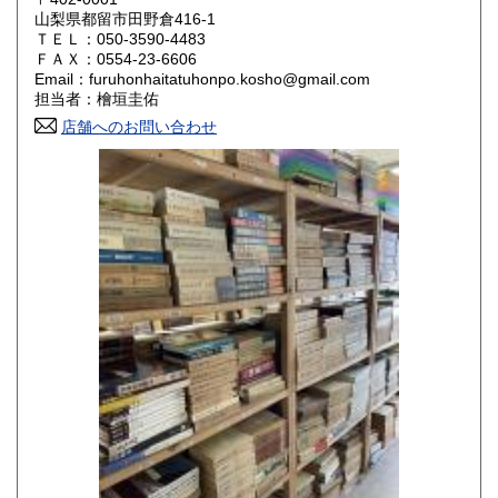
山梨県都留市田野倉416-1
ＴＥＬ：050-3590-4483
山口県
徳島県
800円
800円
ＦＡＸ：0554-23-6606
Email：furuhonhaitatuhonpo.kosho@gmail.com
香川県
愛媛県
800円
800円
担当者：檜垣圭佑
店舗へのお問い合わせ
高知県
福岡県
800円
800円
佐賀県
長崎県
800円
800円
熊本県
大分県
800円
800円
宮崎県
鹿児島県
800円
800円
沖縄県
1,500円