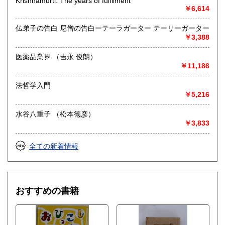
Krishnamurti: The years of fulfilment
￥6,614
仏弟子の告白 尼僧の告白ーテーラガーター テーリーガーター
￥3,388
医薬品業界 （吉永 俊朗）
￥11,186
法哲学入門
￥5,216
水谷八重子 （松本徳彦）
￥3,833
全ての新着情報
おすすめの書籍