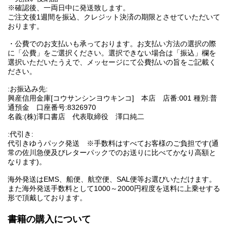
※確認後、一両日中に発送致します。
ご注文後1週間を振込、クレジット決済の期限とさせていただいて
おります。
・公費でのお支払いも承っております。お支払い方法の選択の際
に「公費」をご選択ください。選択できない場合は「振込」欄を
選択いただいたうえで、メッセージにて公費払いの旨をご記載く
ださい。
:お振込み先:
興産信用金庫[コウサンシンヨウキンコ] 本店 店番:001 種別:普
通預金 口座番号:8326970
名義:(株)澤口書店 代表取締役 澤口純二
:代引き:
代引きゆうパック発送 ※手数料はすべてお客様のご負担です(通
常の佐川急便及びレターパックでのお送りに比べてかなり高額と
なります)。
海外発送はEMS、船便、航空便、SAL便等お選びいただけます。
また海外発送手数料として1000～2000円程度を送料に上乗せする
形で頂戴しております。
書籍の購入について