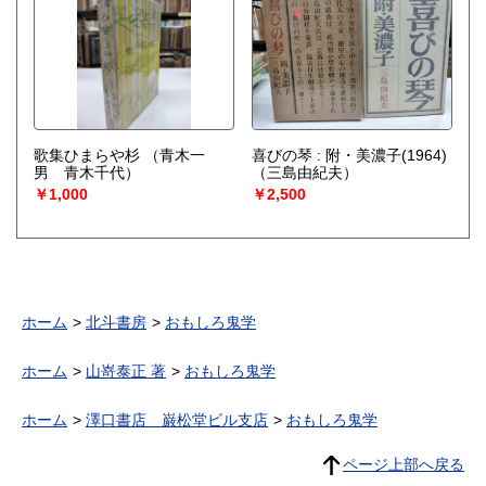
歌集ひまらや杉
（青木一
喜びの琴 : 附・美濃子(1964)
男 青木千代）
（三島由紀夫）
￥1,000
￥2,500
ホーム
北斗書房
おもしろ鬼学
ホーム
山嵜泰正 著
おもしろ鬼学
ホーム
澤口書店 巌松堂ビル支店
おもしろ鬼学
ページ上部へ戻る