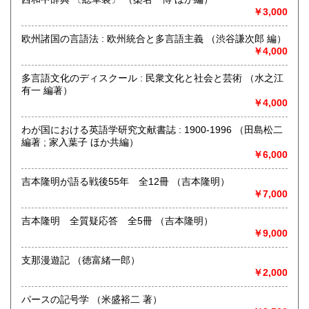
定休日：年中無休 ※年末年始(12/31～1/2)は除く
￥3,000
書籍の買取について
欧州諸国の言語法 : 欧州統合と多言語主義 （渋谷謙次郎 編）
日本全国無料出張買取りお引き受けいたします。
￥4,000
まずは、フリーダイヤル 0120-68-2332 までご連絡下さ
い。
多言語文化のディスクール : 民衆文化と社会と芸術 （水之江
有一 編著）
￥4,000
取り扱い分野
総記、哲学宗教、歴史、社会科学、自然科学、美術工芸、国
わが国における英語学研究文献書誌 : 1900-1996 （田島松二
語国文、外国文学、古典籍、近代文献、趣味、外国書、サブ
編著 ; 家入葉子 ほか共編）
カルチャー、古書一般（その他）
￥6,000
古本古書全般
吉本隆明が語る戦後55年 全12冊 （吉本隆明）
￥7,000
吉本隆明 全質疑応答 全5冊 （吉本隆明）
￥9,000
支那漫遊記 （徳富緒一郎）
￥2,000
パースの記号学 （米盛裕二 著）