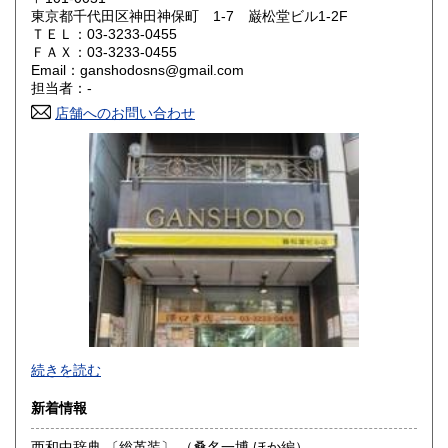
東京都千代田区神田神保町 1-7 巌松堂ビル1-2F
ＴＥＬ：03-3233-0455
山口県
徳島県
430円
430円
ＦＡＸ：03-3233-0455
Email：ganshodosns@gmail.com
香川県
愛媛県
430円
430円
担当者：-
店舗へのお問い合わせ
高知県
福岡県
430円
430円
佐賀県
長崎県
430円
430円
熊本県
大分県
430円
430円
宮崎県
鹿児島県
430円
430円
沖縄県
430円
-
続きを読む
沿線名：都営新宿線・都営三田線・営団半蔵門線
新着情報
最寄駅：神保町駅
営業時間：11:00〜18:00
西和中辞典 〔総革装〕 （桑名一博 ほか編）