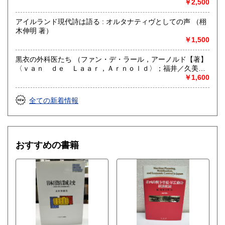
￥2,500
アイルランド現代詩は語る : オルタナティヴとしての声 （栩
木伸明 著）
￥1,500
黒衣の外科医たち （ファン・デ・ラール，アーノルド【著】
〈ｖａｎ ｄｅ Ｌａａｒ，Ａｒｎｏｌｄ〉；福井／久美子
【訳】；鈴木／晃仁【監訳】）
￥1,600
全ての新着情報
おすすめの書籍