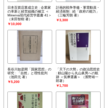
日本百貨店業成立史 : 企業家
計画的戦争準備・軍需動員・
の革新と経営組織の確立 ＜
経済統制 : 続「政府の能力」
Minerva現代経営学叢書 41＞
（三輪芳朗 著）
（末田智樹 著）
￥3,300
￥10,000
長谷川如是閑「国家思想」の
「天下の大勢」の政治思想史
研究 : 「自然」と理性批判
: 頼山陽から丸山眞男への航
（池田元 著）
跡 ＜筑摩選書＞
（濱野靖一
郎著）
￥5,200
￥1,700