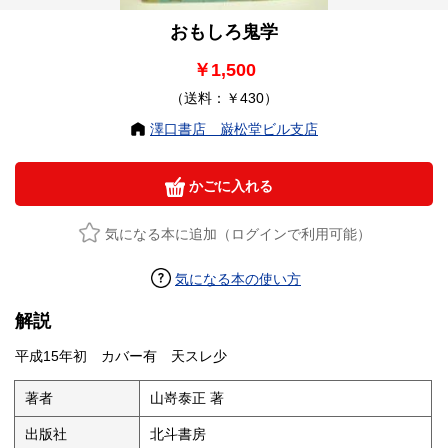
おもしろ鬼学
￥1,500
（送料：￥430）
澤口書店 巌松堂ビル支店
かごに入れる
気になる本に追加（ログインで利用可能）
気になる本の使い方
解説
平成15年初 カバー有 天スレ少
著者
山嵜泰正 著
出版社
北斗書房