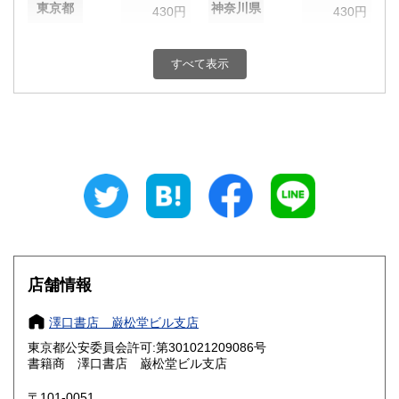
東京都
神奈川県
430円
430円
新潟県
富山県
430円
430円
すべて表示
石川県
福井県
430円
430円
山梨県
長野県
430円
430円
岐阜県
静岡県
430円
430円
愛知県
三重県
430円
430円
滋賀県
京都府
430円
430円
大阪府
兵庫県
430円
430円
店舗情報
奈良県
和歌山県
430円
430円
澤口書店 巌松堂ビル支店
東京都公安委員会許可:第301021209086号
鳥取県
島根県
430円
430円
書籍商 澤口書店 巌松堂ビル支店
岡山県
広島県
430円
430円
〒101-0051