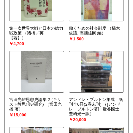
第一次世界大戦と日本の総力
働くための社会制度
（橘木
戦政策
（諸橋／英一
俊詔, 高畑雄嗣 編）
【著】）
￥1,500
￥4,700
宮田光雄思想史論集 2 (キリ
アンドレ・ブルトン集成 既
スト教思想史研究)
（宮田光
刊全6冊(2巻未刊)
（[アンド
雄 著）
レ・ブルトン著] ; 巌谷國士,
豊崎光一訳）
￥15,000
￥20,000