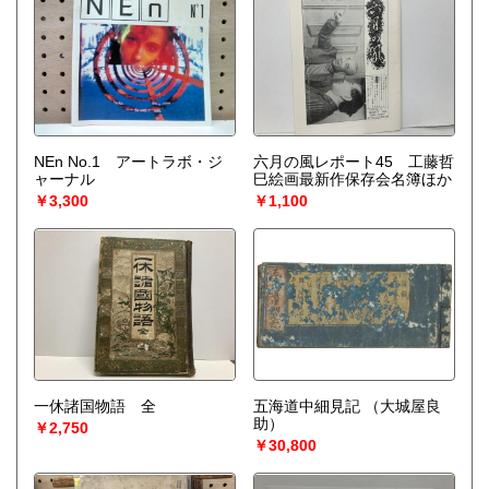
NEn No.1 アートラボ・ジ
六月の風レポート45 工藤哲
ャーナル
巳絵画最新作保存会名簿ほか
￥3,300
￥1,100
一休諸国物語 全
五海道中細見記
（大城屋良
助）
￥2,750
￥30,800