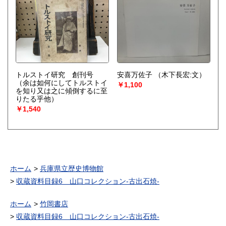
トルストイ研究 創刊号
安喜万佐子
（木下長宏:文）
（余は如何にしてトルストイ
￥1,100
を知り又は之に傾倒するに至
りたる乎他）
￥1,540
ホーム
兵庫県立歴史博物館
収蔵資料目録6 山口コレクション-古出石焼-
ホーム
竹岡書店
収蔵資料目録6 山口コレクション-古出石焼-