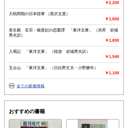
￥2,200
-
大戦間期の日本陸軍 （黒沢文貴）
￥1,650
取り扱い分野
総記、哲学宗教、歴史、社会科学、自然科学、美術工芸、国
長生殿 玄宗・楊貴妃の恋愛譚 「東洋文庫」 （洪昇 岩城
語国文、外国文学、近代文献、趣味、外国書、サブカルチャ
秀夫訳）
ー、古書一般（その他）
￥1,650
入蜀記 「東洋文庫」 （陸游 岩城秀夫訳）
￥1,540
五台山 「東洋文庫」 （日比野丈夫・小野勝年）
￥1,100
全ての新着情報
おすすめの書籍