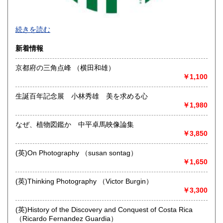
続きを読む
新着情報
京都府の三角点峰 （横田和雄）
￥1,100
生誕百年記念展 小林秀雄 美を求める心
￥1,980
なぜ、植物図鑑か 中平卓馬映像論集
◆本の在庫について◆
￥3,850
当店に在庫している本はほぼ別棟倉庫に保管していますの
で、性急なお求めにはご対応致し兼ねます。ご来店にてお求
(英)On Photography （susan sontag）
めになりたい場合は事前にご一報下さいませ。
￥1,650
沿線名：-
(英)Thinking Photography （Victor Burgin）
最寄駅：-
￥3,300
営業時間：平日・土・祝10時半～18時
定休日：日曜日
(英)History of the Discovery and Conquest of Costa Rica
（Ricardo Fernandez Guardia）
書籍の買取について