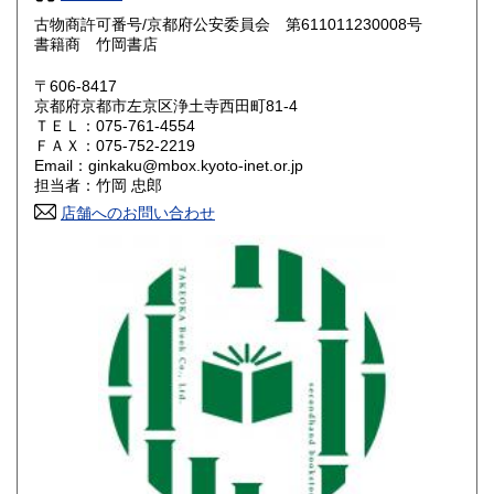
奈良県
和歌山県
古物商許可番号/京都府公安委員会 第611011230008号
550円
550円
書籍商 竹岡書店
鳥取県
島根県
550円
550円
〒606-8417
京都府京都市左京区浄土寺西田町81-4
岡山県
広島県
550円
550円
ＴＥＬ：075-761-4554
ＦＡＸ：075-752-2219
Email：ginkaku@mbox.kyoto-inet.or.jp
山口県
徳島県
550円
550円
担当者：竹岡 忠郎
香川県
店舗へのお問い合わせ
愛媛県
550円
550円
高知県
福岡県
550円
600円
佐賀県
長崎県
600円
600円
熊本県
大分県
600円
600円
宮崎県
鹿児島県
600円
600円
沖縄県
1,600円