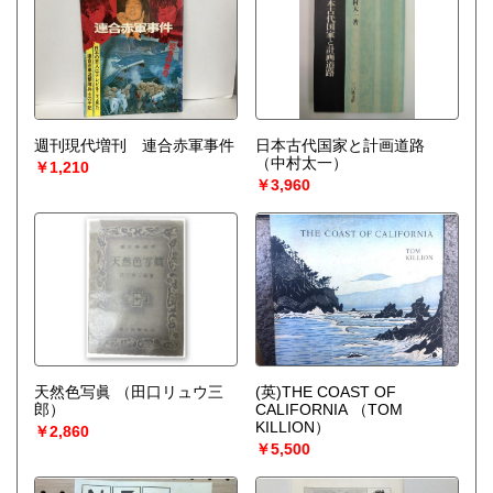
週刊現代増刊 連合赤軍事件
日本古代国家と計画道路
（中村太一）
￥1,210
￥3,960
天然色写眞
（田口リュウ三
(英)THE COAST OF
郎）
CALIFORNIA
（TOM
KILLION）
￥2,860
￥5,500