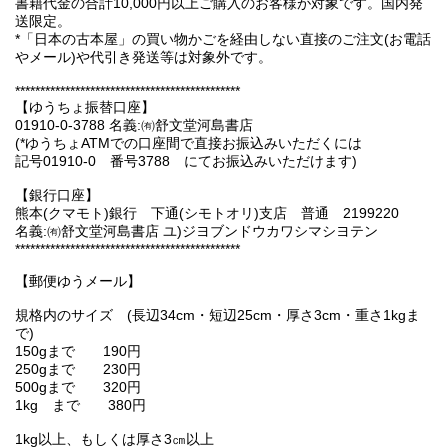
書籍代金の合計10,000円以上ご購入のお客様が対象です。国内発
送限定。
*「日本の古本屋」の買い物かごを経由しない直接のご注文(お電話
やメール)や代引き発送等は対象外です。
*********************************************
【ゆうちょ振替口座】
01910-0-3788 名義:㈲舒文堂河島書店
(*ゆうちょATMでの口座間で直接お振込みいただくには
記号01910-0 番号3788 にてお振込みいただけます)
【銀行口座】
熊本(クマモト)銀行 下通(シモトオリ)支店 普通 2199220
名義:㈲舒文堂河島書店 ユ)ジヨブンドウカワシマシヨテン
*********************************************
【郵便ゆうメール】
規格内のサイズ (長辺34cm・短辺25cm・厚さ3cm・重さ1kgま
で)
150gまで 190円
250gまで 230円
500gまで 320円
1kg まで 380円
1kg以上、もしくは厚さ3㎝以上