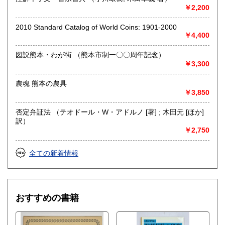
取り扱い分野
￥2,200
哲学宗教、歴史、社会科学、自然科学、美術工芸、国語国
2010 Standard Catalog of World Coins: 1901-2000
文、外国文学、古典籍、近代文献、趣味、古書一般（その
￥4,400
他）
図説熊本・わが街 （熊本市制一〇〇周年記念）
￥3,300
農魂 熊本の農具
￥3,850
否定弁証法 （テオドール・W・アドルノ [著] ; 木田元 [ほか]
訳）
￥2,750
全ての新着情報
おすすめの書籍