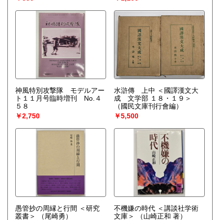
神風特別攻撃隊 モデルアー
水滸傳 上中 ＜國譯漢文大
ト１１月号臨時増刊 No.４
成 文学部 １８・１９＞
５８
（國民文庫刊行會編）
￥2,750
￥5,500
愚管抄の周縁と行間 ＜研究
不機嫌の時代 ＜講談社学術
叢書＞
（尾崎勇）
文庫＞
（山崎正和 著）