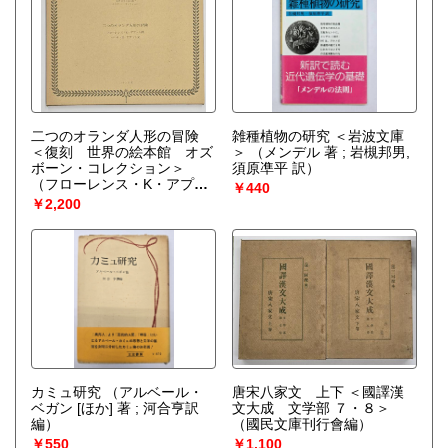
二つのオランダ人形の冒険
雑種植物の研究 ＜岩波文庫
＜復刻 世界の絵本館 オズ
＞
（メンデル 著 ; 岩槻邦男,
ボーン・コレクション＞
須原凖平 訳）
（フローレンス・K・アプト
￥440
ン画 バーサ・H・アプトン
￥2,200
文）
カミュ研究
（アルベール・
唐宋八家文 上下 ＜國譯漢
ベガン [ほか] 著 ; 河合亨訳
文大成 文学部 ７・８＞
編）
（國民文庫刊行會編）
￥550
￥1,100