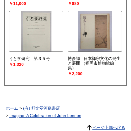
￥11,000
￥880
うと学研究 第３５号
博多禅 : 日本禅宗文化の発生
と展開
（福岡市博物館編
￥1,320
集）
￥2,200
ホーム
(有) 舒文堂河島書店
Imagine: A Celebration of John Lennon
ページ上部へ戻る