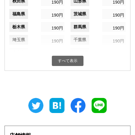
秋田県
山形県
190円
190円
福島県
茨城県
190円
190円
栃木県
群馬県
190円
190円
埼玉県
千葉県
190円
190円
東京都
神奈川県
190円
190円
すべて表示
新潟県
富山県
190円
190円
石川県
福井県
190円
190円
山梨県
長野県
190円
190円
岐阜県
静岡県
190円
190円
愛知県
三重県
190円
190円
滋賀県
京都府
190円
190円