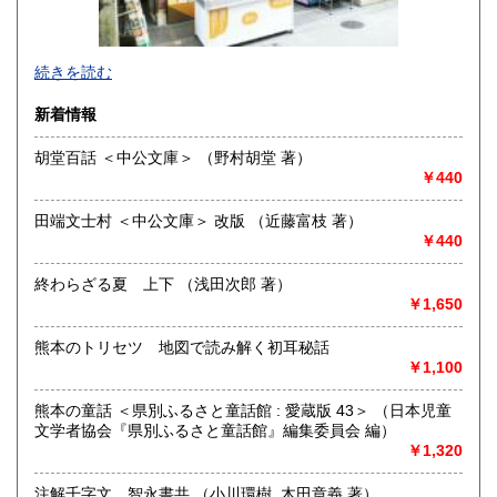
沖縄県
190円
明治10年創業。九州の郷土誌、特に熊本の郷土誌を中心に揃
続きを読む
えております。その他古典籍、和本、古文書、自筆物から歴
史、文学、美術、趣味、一般書籍まで取り扱っています。
新着情報
沿線名：JR および 熊本市電
胡堂百話 ＜中公文庫＞ （野村胡堂 著）
最寄駅：熊本駅より熊本市電に乗り換えて「通町筋」電停下
￥440
車徒歩5分
営業時間：10:00〜19:00
田端文士村 ＜中公文庫＞ 改版 （近藤富枝 著）
定休日：毎週火曜日
￥440
書籍の買取について
終わらざる夏 上下 （浅田次郎 著）
熊本県内出張いたします。特に古文書・貴重書・古典籍・和
￥1,650
本のご売却をご検討の方は所在地に関係なく是非ともお問い
合わせください。
熊本のトリセツ 地図で読み解く初耳秘話
￥1,100
学術書・趣味サブカル系および一般書籍につきましても買取
しております。出張または持ち込みのご相談はお電話やFAX
熊本の童話 ＜県別ふるさと童話館 : 愛蔵版 43＞ （日本児童
メールにておうけいたします。
文学者協会『県別ふるさと童話館』編集委員会 編）
(これらの種類の書籍は原則熊本県内の方に限らせていただき
￥1,320
ます)
注解千字文 智永書共 （小川環樹, 木田章義 著）