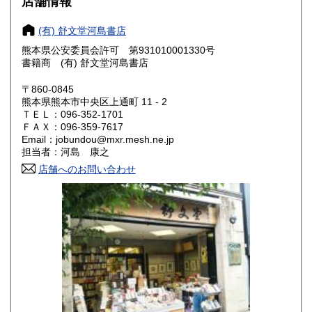
店舗情報
大阪府
兵庫県
190円
190円
(有) 舒文堂河島書店
奈良県
和歌山県
熊本県公安委員会許可 第931010001330号
190円
190円
書籍商 (有) 舒文堂河島書店
鳥取県
島根県
190円
190円
〒860-0845
熊本県熊本市中央区上通町 11 - 2
岡山県
広島県
190円
190円
ＴＥＬ：096-352-1701
ＦＡＸ：096-359-7617
Email：jobundou@mxr.mesh.ne.jp
山口県
徳島県
190円
190円
担当者：河島 康之
香川県
店舗へのお問い合わせ
愛媛県
190円
190円
高知県
福岡県
190円
190円
佐賀県
長崎県
190円
190円
熊本県
大分県
190円
190円
宮崎県
鹿児島県
190円
190円