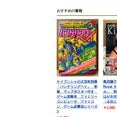
おすすめの書籍
ケイブンシャの大百科別冊
島田陽子 
「バンゲリングベイ」 初
Royal
版 マップポスター付き
ル」 初
ゲーム攻略本 ファミリー
はがき付
コンピュータ ファミコ
（遠藤正
ン ゲーム必勝法シリーズ
￥1,980
3