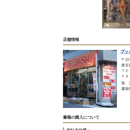
店舗情報
ブッ
〒101
東京
ＴＥＬ
ＦＡＸ
第 3
書籍
書籍の購入について