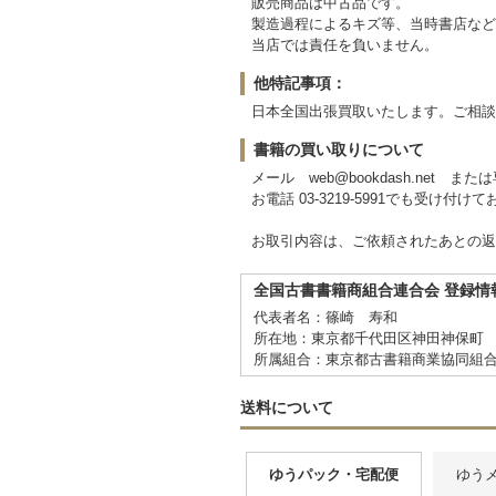
販売商品は中古品です。
製造過程によるキズ等、当時書店など
当店では責任を負いません。
他特記事項：
日本全国出張買取いたします。ご相談
書籍の買い取りについて
メール web@bookdash.net
お電話 03-3219-5991でも受け付け
お取引内容は、ご依頼されたあとの返
全国古書書籍商組合連合会 登録情
代表者名：篠崎 寿和
所在地：東京都千代田区神田神保町 
所属組合：東京都古書籍商業協同組
送料について
ゆうパック・宅配便
ゆう