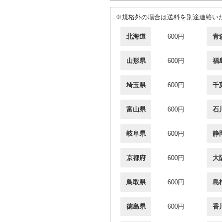
※規格外の場合は送料を別途連絡い
北海道
600円
青
山形県
600円
福
埼玉県
600円
千
富山県
600円
石
岐阜県
600円
静
京都府
600円
大
鳥取県
600円
島
徳島県
600円
香