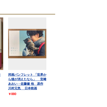
な
邦画パンフレット 「世界か
ら猫が消えたなら」 宮﨑
あおい・佐藤健 他 原作
川村元気 日本映画
￥880