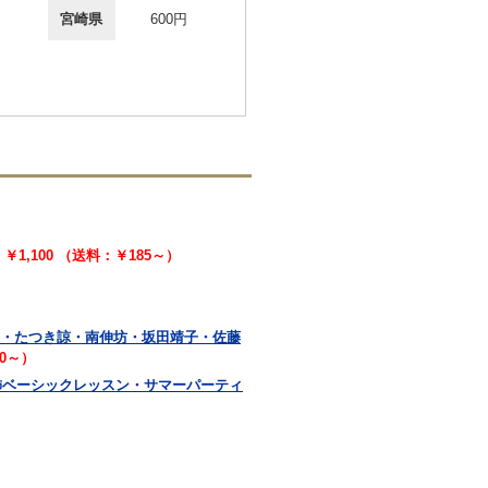
宮崎県
600円
￥1,100 （送料：￥185～）
恵子・たつき諒・南伸坊・坂田靖子・佐藤
00～）
・服飾ベーシックレッスン・サマーパーティ