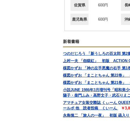
佐賀県
600円
長
鹿児島県
600円
沖
新着書籍
つのだじろう 「新うしろの百太郎 第
上村一夫 「怨獄紅」 初版 ACTION
楳図かずお 「神の左手悪魔の右手 第1巻 
楳図かずお 「まことちゃん 第22巻
楳図かずお 「まことちゃん 第21巻
小説JUNE 1986年3月増刊号「昭
陽子・柴門ふみ・高野文子・武石りえこ・
アマチュア女装交際誌 くぃーん QUE
ールポ 他 読者投稿 くいーん
￥3,
永島慎二 「旅人の一夜」 初版 函入り