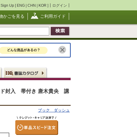
Sign Up [
ENG
|
CHN
|
KOR
]
ログイン
物かごを見る
ご利用ガイド
ード封入 帯付き 唐木貴央 講
ブック ダッシュ