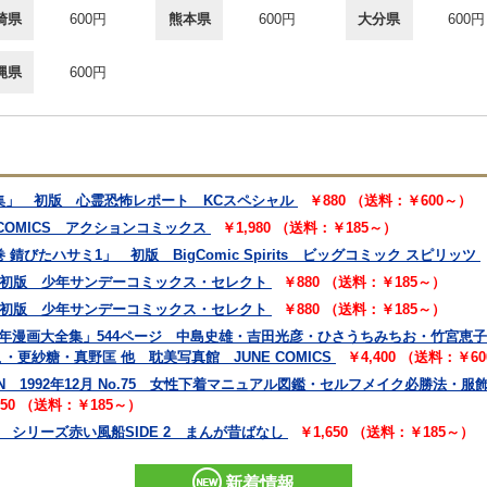
崎県
600円
熊本県
600円
大分県
600円
縄県
600円
2集」 初版 心霊恐怖レポート KCスペシャル
￥880 （送料：￥600～）
 COMICS アクションコミックス
￥1,980 （送料：￥185～）
錆びたハサミ1」 初版 BigComic Spirits ビッグコミック スピリッツ
」 初版 少年サンデーコミックス・セレクト
￥880 （送料：￥185～）
」 初版 少年サンデーコミックス・セレクト
￥880 （送料：￥185～）
和美少年漫画大全集」544ページ 中島史雄・吉田光彦・ひさうちみちお・竹宮
更紗糖・真野匡 他 耽美写真館 JUNE COMICS
￥4,400 （送料：￥6
EN 1992年12月 No.75 女性下着マニュアル図鑑・セルフメイク必勝法
850 （送料：￥185～）
 シリーズ赤い風船SIDE 2 まんが昔ばなし
￥1,650 （送料：￥185～）
新着情報