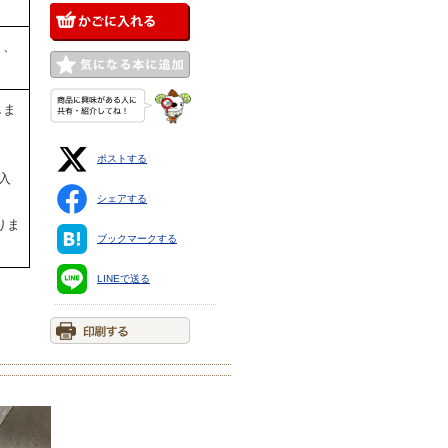
く、
しま
ポストする
入
シェアする
りま
ブックマークする
LINEで送る