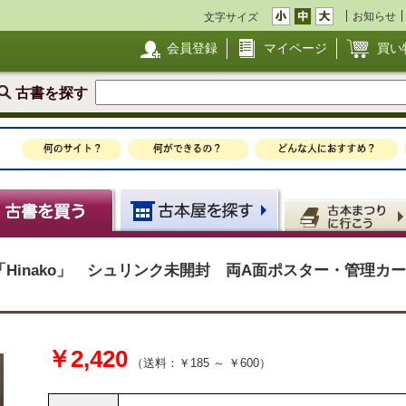
お知らせ
文字サイズ
会員登録
マイページ
買い
古書を探す
 「Hinako」 シュリンク未開封 両A面ポスター・管理カ
￥2,420
（送料：￥185 ～ ￥600）