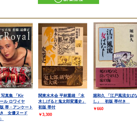
写真集 「Kir
関東水木会 平林重雄 「水
堀和久 「江戸風流女ば
 キール ロワイヤ
木しげると鬼太郎変遷史」
し」 初版 帯付き
版 帯・アンケート
初版 帯付
￥660
き 女優ヌード
￥3,300
）