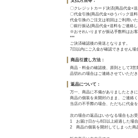
支払方法等：
〇クレジットカード決済(商品代金+
〇代金引換(商品代金+ゆうパック送
代金引換のご注文は初回はご利用いた
〇銀行振込(商品代金+送料をご連絡
※おそれいりますが振込手数料はお客
***
ご決済確認後の発送となります。
7日以内にご入金が確認できません場
商品引渡し方法：
商品・料金の確認後、原則として3営
品切れの場合はご連絡させていただき
返品について：
万一、商品に不備がありましたときに
商品の個装を未開封のまま、ご連絡く
当店の不手際の場合、ただちに代金を
次の場合の返品はいかなる場合もお受
1 お届け日から8日以上経過した場
2 商品の個装を開封してしまった商