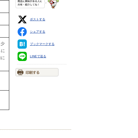
ポストする
シェアする
・少
ブックマークする
しに
LINEで送る
口に