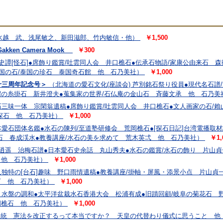
水越 武、浅尾敏之、新田滋郎、竹内敏信・他）
￥1,500
kken Camera Mook
￥300
史譚[怪石]●席飾り鑑賞/吐雲同人会 井口樵石●伝承石物語/家康公由来石 森
外国の石/泰国の珍石 泰国奇石館 他 石乃美社）
￥1,000
立十三周年記念号＞
（北海道の愛石文化(座談会) 芦別銘石祭り役員●現代名石譜
沼の糸掛石 新井澄夫●蒐集家の世界/石仏庵の金山石 斉藤文承 他 石乃美
石三味一体 宗閑翁遺稿●席飾り鑑賞/吐雲同人会 井口樵石●文人画家の石/
内探石 他 石乃美社）
￥1,000
愛石団体名鑑●水石の陳列/至道塾研修会 荒岡樵石●[探石日記]台湾電播取
水石 春成渓水●教養講座/水石の美を求めて 荒木英弌 他 石乃美社）
￥1,
逍遥 治梅石譜●日本愛石史余話 丸山秀夫●水石の鑑賞/水石の飾り 片山貞
 他 石乃美社）
￥1,000
独特の[台石]趣味 野口雨情遺稿●教養講座/掛軸・屏風・添景小点 片山貞一
石 他 石乃美社）
￥1,000
と水盤の調和●太平洋盆栽水石香港大会 松浦有成●旧蹟回顧/岐阜の菊花石 
岡樵石 他 石乃美社）
￥1,000
伝統 憲法を改正するって本当ですか？ 天皇の代替わり儀式に思うこと 他