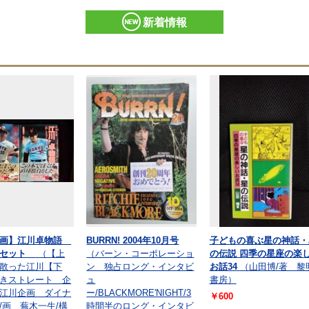
新着情報
劇画】江川卓物語
BURRN! 2004年10月号
子どもの喜ぶ星の神話・
巻セット
（【上
（バーン・コーポレーショ
の伝説 四季の星座の楽
散った江川【下
ン 独占ロング・インタビ
お話34
（山田博/著 黎
きストレート 企
ュ
書房）
江川企画 ダイナ
ー/BLACKMORE'NIGHT/3
￥600
/画 蕪木一生/構
時間半のロング・インタビ