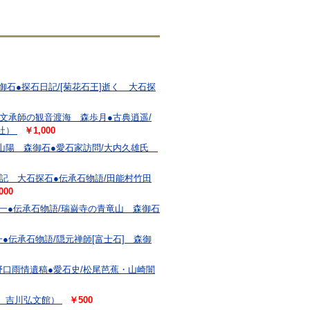
御石●探石日記/[菊花石王]逝く 大石探
/文承師の観音渡海 森歩月●古典逍遥/
社）
￥1,000
賴山陽 森御石●愛石家訪問/大内久雄氏
材記 大石探石●伝承石物語/田能村竹田
000
一●伝承石物語/瑞巌寺の青竜山 森御石
●伝承石物語/隠元禅師[富士石] 森御
野口雨情遺稿●愛石史/松尾芭蕉・山崎闇
 吉川弘文館）
￥500