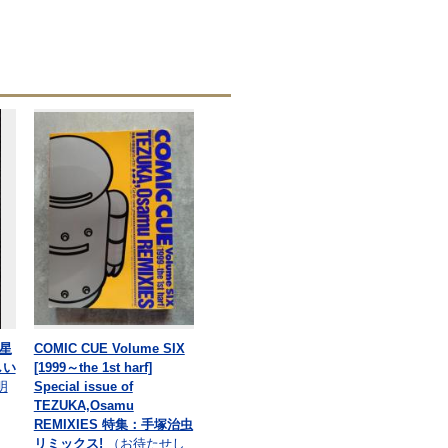
星
COMIC CUE Volume SIX
しい
[1999～the 1st harf]
明
Special issue of
TEZUKA,Osamu
REMIXIES 特集：手塚治虫
リミックス!
（お待たせし