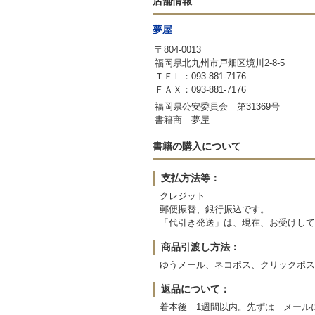
店舗情報
夢屋
〒804-0013
福岡県北九州市戸畑区境川2-8-5
ＴＥＬ：093-881-7176
ＦＡＸ：093-881-7176
福岡県公安委員会 第31369号
書籍商 夢屋
書籍の購入について
支払方法等：
クレジット
郵便振替、銀行振込です。
「代引き発送」は、現在、お受けして
商品引渡し方法：
ゆうメール、ネコポス、クリックポス
返品について：
着本後 1週間以内。先ずは メール