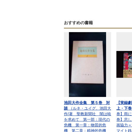
おすすめの書籍
池田大作全集 第５巻 対
【実録
談
（ルネ・ユイグ、池田大
上・下
作/著 聖教新聞社 闇は暁
巻】雨に
を求めて 第一部：現代の
巻】悲し
危機 第一章：物質的危
画協力＝
機 第二章：精神的危機
マイト鉄