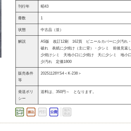
刊行年
昭43
冊数
1
状態
中古品（並）
解説
A5版 改訂12刷 162頁 ビニールカバーに少汚れ
破れ 表紙に少焼け（主に背）・少シミ 前後見返
少焼けシミ 天地小口に少焼け 天に少シミ 地小
少汚れ 定価1800
販売条件
20251128YS4＜K-238＞
等
発送ポリ
送料は、350円～ となります。
シー