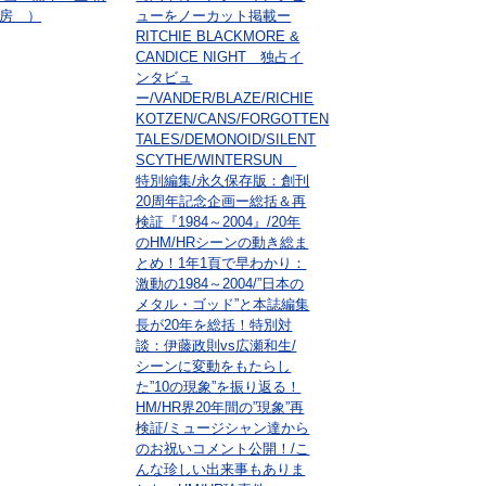
房 ）
ューをノーカット掲載ー
RITCHIE BLACKMORE &
CANDICE NIGHT 独占イ
ンタビュ
ー/VANDER/BLAZE/RICHIE
KOTZEN/CANS/FORGOTTEN
TALES/DEMONOID/SILENT
SCYTHE/WINTERSUN
特別編集/永久保存版：創刊
20周年記念企画ー総括＆再
検証『1984～2004』/20年
のHM/HRシーンの動き総ま
とめ！1年1頁で早わかり：
激動の1984～2004/”日本の
メタル・ゴッド”と本誌編集
長が20年を総括！特別対
談：伊藤政則vs広瀬和生/
シーンに変動をもたらし
た”10の現象”を振り返る！
HM/HR界20年間の”現象”再
検証/ミュージシャン達から
のお祝いコメント公開！/こ
んな珍しい出来事もありま