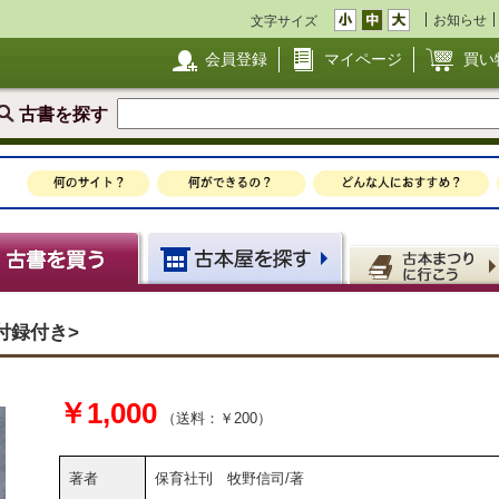
お知らせ
文字サイズ
会員登録
マイページ
買い
古書を探す
付録付き>
￥1,000
（送料：￥200）
著者
保育社刊 牧野信司/著