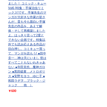
ました！ コミック・キュー
Vol6.[特集・手塚治虫リミ
ックス]です。手塚先生のマ
ンガが大好きな作家の皆さ
んが、昔も今も面白い手塚
先生の作品を、あえて解
体・そして再構築しました
よ。はっきり言って2度と
できない企画です。特集以
外でも読み応えある作品が
目白押し。コミキュー買っ
て、マンガを読もう! ●田中
圭一…神は天にいまし 世は
すべてこともないわきゃあ
ない ●寺田克也…魔神ガロ
ン ●黒田硫黄…メトロポリ
ス ●安野モヨコ…ゆに子 ●
和田ラヂヲ…ブラック・ジ
ャック 他 ）
￥600