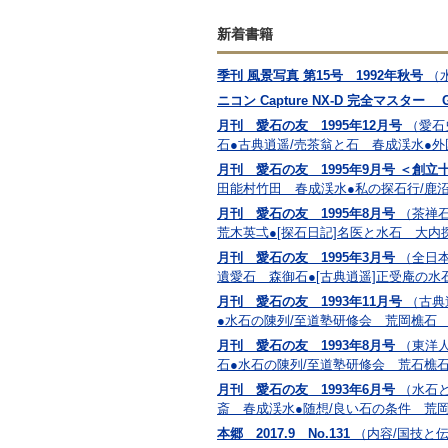
新着書籍
季刊 風景写真 第15号 1992年秋号
（
ニコン Capture NX-D 完全マスター Ga
月刊 愛石の友 1995年12月号
（愛石
石●古典逍遥/売茶翁と石 春成渓水●
月刊 愛石の友 1995年9月号 ＜創
田能村竹田 春成渓水●私の探石行/鹿
月刊 愛石の友 1995年8月号
（茶禅
荒木英弌●[探石日記]名医と水石 大
月刊 愛石の友 1995年3月号
（全日本
遺愛石 森御石●[古典逍遥]正受庵の
月刊 愛石の友 1993年11月号
（古典
●水石の陳列/至道塾研修会 荒岡樵石
月刊 愛石の友 1993年8月号
（東洋人
石●水石の陳列/至道塾研修会 荒石樵
月刊 愛石の友 1993年6月号
（水石
斎 春成渓水●随想/良い石の条件 荒
本郷 2017.9 No.131
（内容/国技と