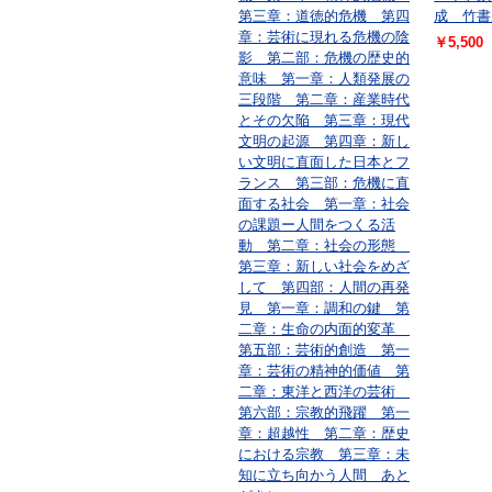
第三章：道徳的危機 第四
成 竹書
章：芸術に現れる危機の陰
￥5,500
影 第二部：危機の歴史的
意味 第一章：人類発展の
三段階 第二章：産業時代
とその欠陥 第三章：現代
文明の起源 第四章：新し
い文明に直面した日本とフ
ランス 第三部：危機に直
面する社会 第一章：社会
の課題ー人間をつくる活
動 第二章：社会の形態
第三章：新しい社会をめざ
して 第四部：人間の再発
見 第一章：調和の鍵 第
二章：生命の内面的変革
第五部：芸術的創造 第一
章：芸術の精神的価値 第
二章：東洋と西洋の芸術
第六部：宗教的飛躍 第一
章：超越性 第二章：歴史
における宗教 第三章：未
知に立ち向かう人間 あと