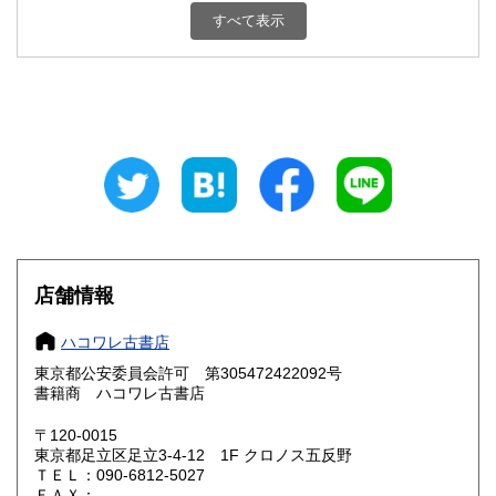
200円
200円
すべて表示
石川県
福井県
200円
200円
山梨県
長野県
200円
200円
岐阜県
静岡県
200円
200円
愛知県
三重県
200円
200円
滋賀県
京都府
200円
200円
大阪府
兵庫県
200円
200円
店舗情報
奈良県
和歌山県
200円
200円
ハコワレ古書店
東京都公安委員会許可 第305472422092号
鳥取県
島根県
200円
200円
書籍商 ハコワレ古書店
岡山県
広島県
200円
200円
〒120-0015
東京都足立区足立3-4-12 1F クロノス五反野
ＴＥＬ：090-6812-5027
山口県
徳島県
200円
200円
ＦＡＸ：--