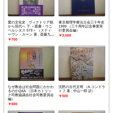
愛の文化史 : ヴィクトリア朝
東京都理学療法士会三十年史
から現代へ 下 ＜叢書・ウニ
1999
（三十周年記念事業実
ベルシタス 579＞
（スティ
行委員会編）
ーヴン・カーン 著 ; 斎藤九
￥3,000
一, 青木健 訳）
￥700
なぜ教会は社会問題にかかわ
沈黙の古代文明
（A.コンドラ
るのかQ&A
（日本カトリッ
トフ 著 ; 中山一郎 訳）
ク司教協議会社会司教委員会
￥500
編）
￥800