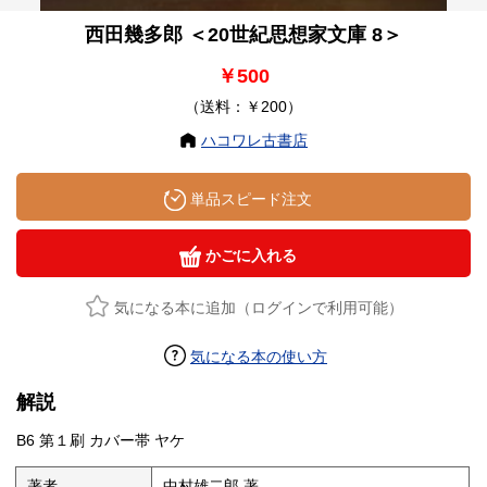
西田幾多郎 ＜20世紀思想家文庫 8＞
￥500
（送料：￥200）
ハコワレ古書店
単品スピード注文
かごに入れる
気になる本に追加（ログインで利用可能）
気になる本の使い方
解説
B6 第１刷 カバー帯 ヤケ
著者
中村雄二郎 著