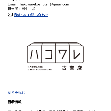
Email：hakowarekoshoten@gmail.com
香川県
愛媛県
200円
200円
担当者：田中 晶
店舗へのお問い合わせ
高知県
福岡県
200円
200円
佐賀県
長崎県
200円
200円
熊本県
大分県
200円
200円
宮崎県
鹿児島県
200円
200円
沖縄県
200円
-
続きを読む
沿線名：東武スカイツリーライン
新着情報
最寄駅：五反野駅
営業時間：12-18時(無店舗の事務所営業です。 ご来店の場