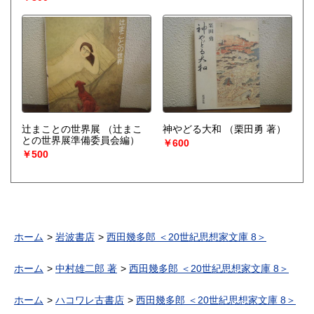
辻まことの世界展
（辻まこ
神やどる大和
（栗田勇 著）
との世界展準備委員会編）
￥600
￥500
ホーム
岩波書店
西田幾多郎 ＜20世紀思想家文庫 8＞
ホーム
中村雄二郎 著
西田幾多郎 ＜20世紀思想家文庫 8＞
ホーム
ハコワレ古書店
西田幾多郎 ＜20世紀思想家文庫 8＞