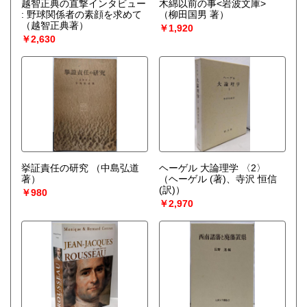
越智正典の直撃インタビュー
木綿以前の事<岩波文庫>
: 野球関係者の素顔を求めて
（柳田国男 著）
（越智正典著）
￥1,920
￥2,630
挙証責任の研究
（中島弘道
ヘーゲル 大論理学 〈2〉
著）
（ヘーゲル (著)、寺沢 恒信
(訳)）
￥980
￥2,970