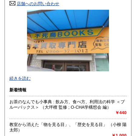
店舗へのお問い合わせ
岡山県
広島県
300円
300円
山口県
徳島県
300円
300円
香川県
愛媛県
300円
300円
高知県
福岡県
300円
300円
佐賀県
長崎県
300円
300円
不死鳥BOOKSでは、書籍だけでなくCD、DVD、レコード、
熊本県
大分県
300円
300円
続きを読む
ゲーム、おもちゃ、骨董品まであらゆるものの買い取りがで
きます。店主が、日本全国買取にお伺いいたします。お気軽
宮崎県
鹿児島県
新着情報
300円
300円
にお問い合わせください。出張費は、無料です。
お茶のなんでも小事典 : 飲み方、食べ方、利用法の科学 ＜ブ
沖縄県
300円
沿線名：伯備線・桃太郎線(吉備線)
ルーバックス＞ （大坪檀 監修 ; O-CHA学構想会 編）
最寄駅：総社駅
￥440
営業時間：9時から17時
定休日：年中無休
教室から消えた「物を見る目」、「歴史を見る目」 （小柳 陽
太郎）
書籍の買取について
￥1,000