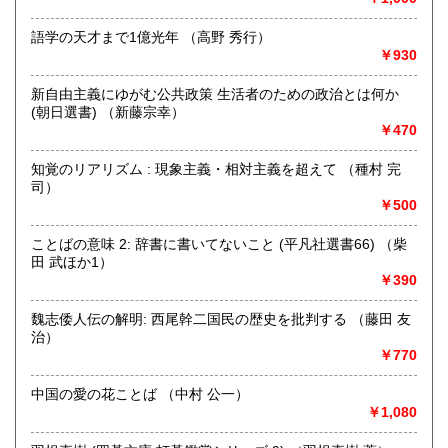
不死鳥BOOKSでは、書籍だけでなくCD、DVD、レコード、
ゲーム、おもちゃ、骨董品まであらゆるものの買い取りがで
語学の天才まで1億光年 （高野 秀行）
きます。店主が、日本全国買取にお伺いいたします。お気軽
￥930
にお問い合わせください。出張費は、無料です。
新自由主義にゆがむ公共政策 生活者のための政治とは何か
(朝日選書) （新藤宗幸）
取り扱い分野
￥470
哲学宗教、歴史、社会科学、自然科学、美術工芸、趣味、外
国書、サブカルチャー、古書一般（その他）
知覚のリアリズム : 現象主義・相対主義を超えて （種村 完
オールジャンル
司）
￥500
ことばの意味 2: 辞書に書いてないこと (平凡社選書66) （柴
田 武ほか1）
￥390
魏志倭人伝の解明: 西尾幹二国民の歴史を批判する （藤田 友
治）
￥770
中国の愛の花ことば （中村 公一）
￥1,080