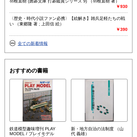
羽根直樹 (囲碁文庫 打碁鑑賞シリーズ 9) （羽根直樹 著）
￥930
〈歴史・時代小説ファン必携〉【絵解き】雑兵足軽たちの戦
い （東郷隆 著 ; 上田信 絵）
￥390
全ての新着情報
おすすめの書籍
鉄道模型趣味増刊 PLAY
新・地方自治の法制度
（山
MODEL / プレイモデル
代 義雄）