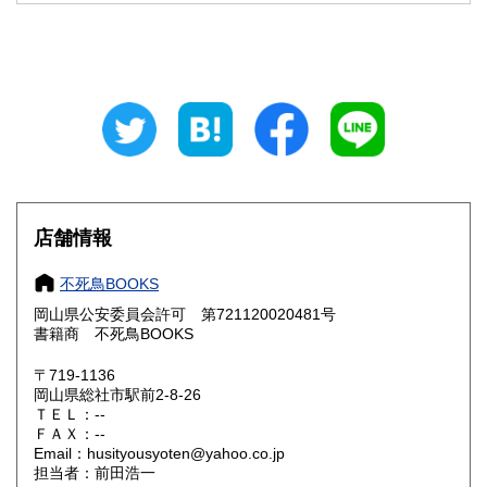
埼玉県
千葉県
300円
300円
東京都
神奈川県
300円
300円
新潟県
富山県
300円
300円
石川県
福井県
300円
300円
山梨県
長野県
300円
300円
店舗情報
岐阜県
静岡県
300円
300円
不死鳥BOOKS
愛知県
三重県
300円
300円
岡山県公安委員会許可 第721120020481号
書籍商 不死鳥BOOKS
滋賀県
京都府
300円
300円
〒719-1136
大阪府
兵庫県
300円
300円
岡山県総社市駅前2-8-26
ＴＥＬ：--
奈良県
和歌山県
ＦＡＸ：--
300円
300円
Email：husityousyoten@yahoo.co.jp
担当者：前田浩一
鳥取県
島根県
300円
300円