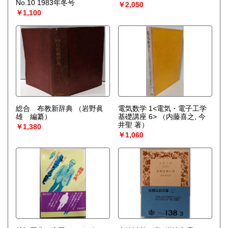
No.10 1983年冬号
￥2,050
￥1,100
総合 布教新辞典
（岩野眞
電気数学 1<電気・電子工学
雄 編纂）
基礎講座 6>
（内藤喜之, 今
井聖 著）
￥1,380
￥1,060