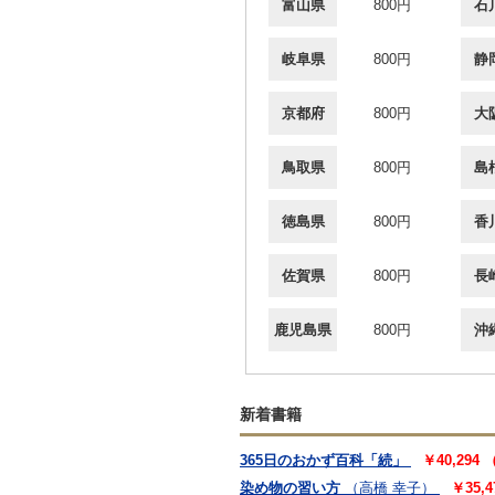
富山県
800円
石
岐阜県
800円
静
京都府
800円
大
鳥取県
800円
島
徳島県
800円
香
佐賀県
800円
長
鹿児島県
800円
沖
新着書籍
365日のおかず百科「続」
￥40,294
染め物の習い方
（高橋 幸子）
￥35,