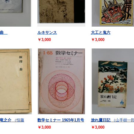
組曲
ルネサンス
大工と鬼六
￥3,000
￥3,000
竜之介
（恒藤
数学セミナー 1965年1月号
放れ鷹日記
（山手樹一
￥3,000
￥3,000