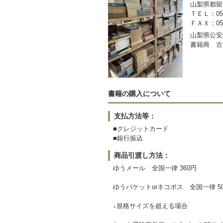
山梨県都留市
ＴＥＬ：050-
ＦＡＸ：0554
山梨県公安委
書籍商 古
書籍の購入について
支払方法等：
■クレジットカード
■銀行振込
商品引渡し方法：
ゆうメール 全国一律 360円
ゆうパケットorネコポス 全国一律 5
↓規格サイズを超える場合