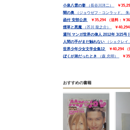
小泉八雲の妻
（長谷川洋二）
￥35,
闇の奥
（ジョウゼフ・コンラッド、 
函付 安部公房
￥35,294 （送料：￥3
煙草と悪魔
（芥川 龍之介）
￥40,2
週刊 マンガ世界の偉人 2012年 3/25号 
人間の手がまだ触れない
（シェクレイ
世界少年少女文学全集12
￥40,294
ぼくが弟だったとき
（森 忠明）
￥3
おすすめの書籍