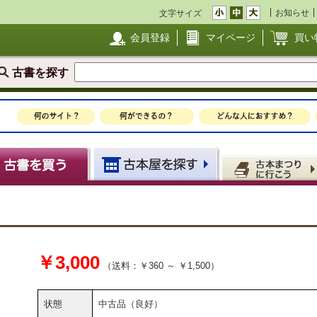
お知らせ
文字サイズ
会員登録
マイページ
買い
古書を探す
￥3,000
（送料：￥360 ～ ￥1,500）
状態
中古品（良好）