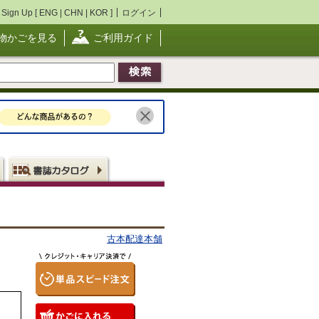
Sign Up [
ENG
|
CHN
|
KOR
]
ログイン
物かごを見る
ご利用ガイド
古本配達本舗