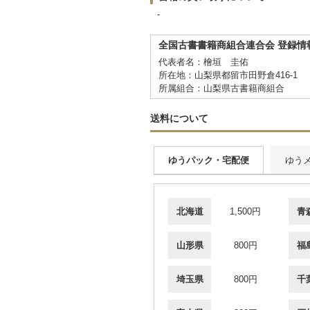
-
全国古書書籍商組合連合会 登録情
代表者名：檜垣 圭佑
所在地：山梨県都留市田野倉416-1
所属組合：山梨県古書籍商組合
送料について
ゆうパック・宅配便
ゆう
北海道
1,500円
青
山形県
800円
福
埼玉県
800円
千