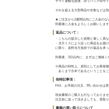
ヤマト運輸宅急便、ゆうパック60サイ
それを超える大型商品や全集などは別
★ご注文から2週間以内にご入金のな
到着後に入金をよろしくお願いします
返品について：
・こちらの提示した状態と著しく異な
・当方ミスにより誤った商品をお届け
に限り、送料当方負担での返品を承っ
到着後、3日以内に、まずはご連絡く
※商品の特性上、原則としてお客様都
あくまで古本であるということをご
他特記事項：
FAX、お手紙の注文、問い合わせは
現金書留のご購入も行なっておりませ
注文前に送って頂きましても、受取り
書籍の買い取りについて