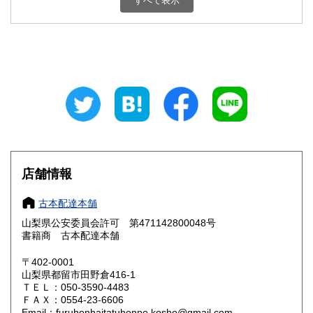
すべて表示
石川県
福井県
800円
800円
山梨県
長野県
800円
800円
岐阜県
静岡県
800円
800円
愛知県
三重県
800円
800円
滋賀県
京都府
800円
800円
大阪府
兵庫県
800円
800円
店舗情報
奈良県
和歌山県
800円
800円
古本配達本舗
山梨県公安委員会許可 第471142800048号
鳥取県
島根県
800円
800円
書籍商 古本配達本舗
岡山県
広島県
800円
800円
〒402-0001
山梨県都留市田野倉416-1
ＴＥＬ：050-3590-4483
山口県
徳島県
800円
800円
ＦＡＸ：0554-23-6606
Email：furuhonhaitatuhonpo.kosho@gmail.com