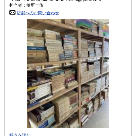
香川県
愛媛県
800円
800円
担当者：檜垣圭佑
店舗へのお問い合わせ
高知県
福岡県
800円
800円
佐賀県
長崎県
800円
800円
熊本県
大分県
800円
800円
宮崎県
鹿児島県
800円
800円
沖縄県
1,500円
-
続きを読む