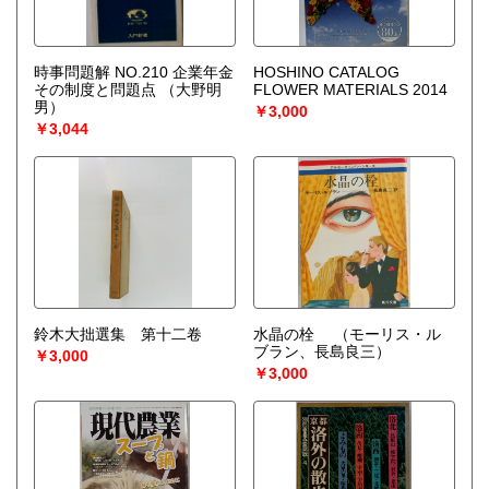
時事問題解 NO.210 企業年金
HOSHINO CATALOG
その制度と問題点
（大野明
FLOWER MATERIALS 2014
男）
￥3,000
￥3,044
鈴木大拙選集 第十二卷
水晶の栓
（モーリス・ル
ブラン、長島良三）
￥3,000
￥3,000