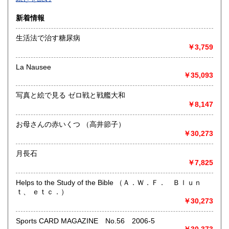
沿線名：-
新着情報
最寄駅：-
営業時間：-
生活法で治す糖尿病
定休日：-
￥3,759
書籍の買取について
La Nausee
￥35,093
-
写真と絵で見る ゼロ戦と戦艦大和
取り扱い分野
￥8,147
総記、哲学宗教、歴史、社会科学、自然科学、美術工芸、国
語国文、外国文学、古典籍、近代文献、趣味、外国書、サブ
お母さんの赤いくつ （高井節子）
カルチャー、古書一般（その他）
￥30,273
書籍全般
月長石
￥7,825
Helps to the Study of the Bible （Ａ．Ｗ．Ｆ． Ｂｌｕｎ
ｔ、 ｅｔｃ．）
￥30,273
Sports CARD MAGAZINE No.56 2006-5