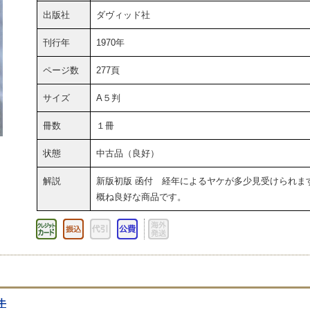
出版社
ダヴィッド社
刊行年
1970年
ページ数
277頁
サイズ
A５判
冊数
１冊
状態
中古品（良好）
解説
新版初版 函付 経年によるヤケが多少見受けられま
概ね良好な商品です。
牛