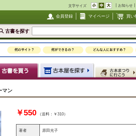
お知らせ
文字サイズ
会員登録
マイページ
買い
古書を探す
ーマン
￥550
（送料：￥310）
著者
原田光子