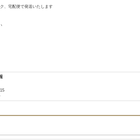
ク、宅配便で発送いたします
い
報
-15
合