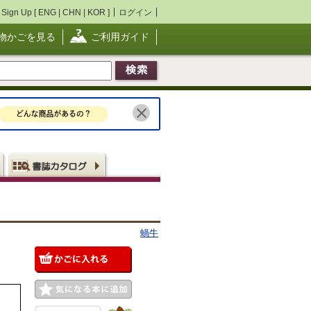
Sign Up [
ENG
|
CHN
|
KOR
]
ログイン
物かごを見る
ご利用ガイド
蝸牛