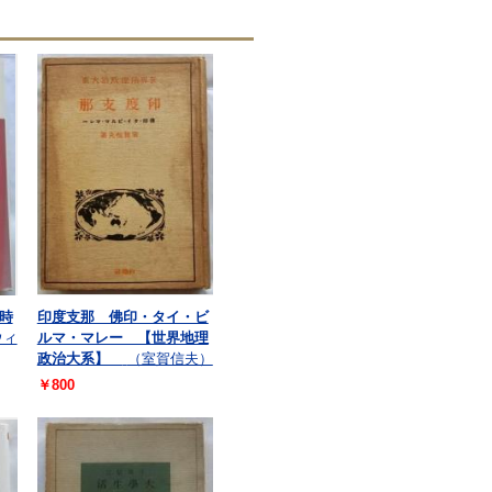
時
印度支那 佛印・タイ・ビ
ウィ
ルマ・マレー 【世界地理
政治大系】
（室賀信夫）
￥800