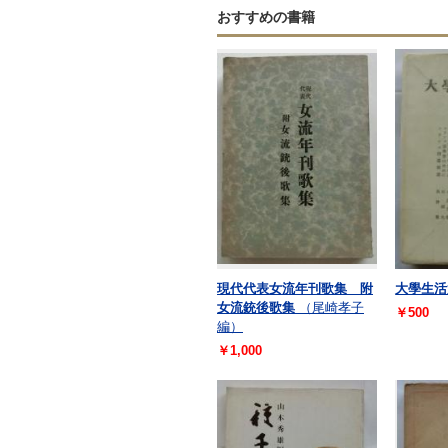
おすすめの書籍
現代代表女流年刊歌集 附
大學生活
女流銃後歌集
（尾崎孝子
￥500
編）
￥1,000