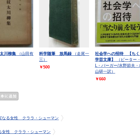
太川柳集
（山田有
科学随筆 放馬録
（走尾一
社会学への招待 【ちく
三）
学芸文庫】
（ピーター
L・バーガー/水野節夫・
￥500
山研一訳）
￥660
実なる女性 クララ・シューマン
る女性 クララ・シューマン