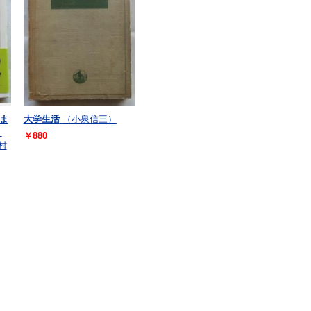
ま
大学生活
（小泉信三）
・
￥880
村