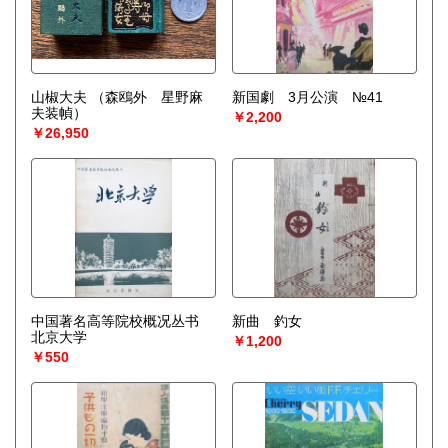
山椒大夫
（森鴎外 星野麻
新国劇 3月公演 №41
夫装幀）
￥2,200
￥26,950
中国著名高等院校概况丛书
新曲 釣女
北京大学
￥1,200
￥550