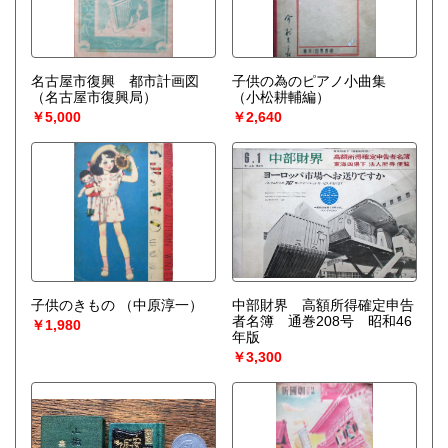
名古屋市復興 都市計画図
子供の為のピアノ小曲集
（名古屋市復興局）
（小松耕輔編）
￥5,000
￥2,640
子供のきもの
（中原淳一）
中部財界 高額所得確定申告
者名簿 通巻208号 昭和46
￥1,980
年版
￥3,300