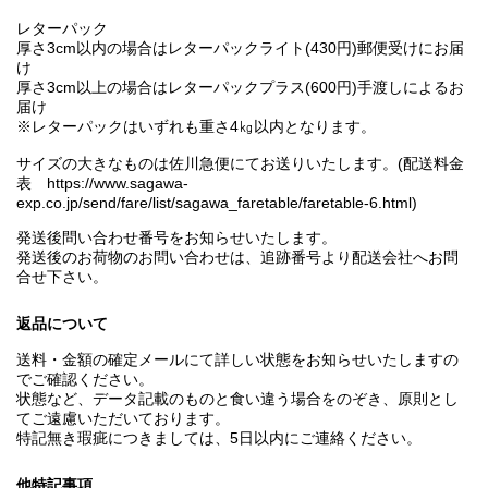
レターパック
厚さ3cm以内の場合はレターパックライト(430円)郵便受けにお届
け
厚さ3cm以上の場合はレターパックプラス(600円)手渡しによるお
届け
※レターパックはいずれも重さ4㎏以内となります。
サイズの大きなものは佐川急便にてお送りいたします。(配送料金
表 https://www.sagawa-
exp.co.jp/send/fare/list/sagawa_faretable/faretable-6.html)
発送後問い合わせ番号をお知らせいたします。
発送後のお荷物のお問い合わせは、追跡番号より配送会社へお問
合せ下さい。
返品について
送料・金額の確定メールにて詳しい状態をお知らせいたしますの
でご確認ください。
状態など、データ記載のものと食い違う場合をのぞき、原則とし
てご遠慮いただいております。
特記無き瑕疵につきましては、5日以内にご連絡ください。
他特記事項