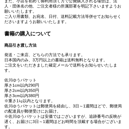
また、小店を初めて御利用頂く方で公費購入される場合は、法
人・団体名の他、ご注文者様の所属部署を明記下さいますようお
願いいたします。
ご入り用書類、お宛名、日付、送料記載方法等併せてお知らせく
ださいますようお願いいたします。
書籍の購入について
商品引き渡し方法
発送・ご来店、どちらの方法でも承ります。
日本国内のみ、3万円以上の書籍は送料無料となります。
ご注文をいただきました確定メールで送料をお知らせいたしま
す。
佐川ゆうパケット
厚さ1cm以内290円
厚さ2cm以内350円
厚さ3cm以内380円
※重さ1㎏以内となります。
佐川ゆうパケットは郵便局を経由し、3日～1週間ほどで、郵便局
の配達員が郵便受けにお届け。
※佐川ゆうパケットは安価ではございますが、追跡番号の反映が
遅く、お届けに3日～1週間ほどお時間を頂戴する場合がございま
す。