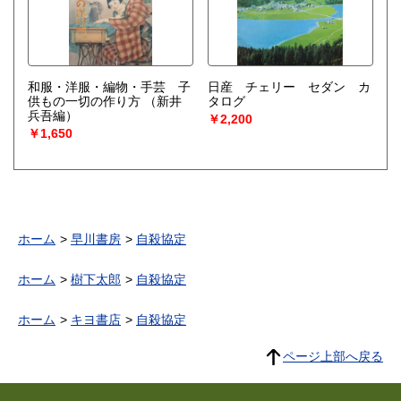
和服・洋服・編物・手芸 子
日産 チェリー セダン カ
供もの一切の作り方
（新井
タログ
兵吾編）
￥2,200
￥1,650
ホーム
早川書房
自殺協定
ホーム
樹下太郎
自殺協定
ホーム
キヨ書店
自殺協定
ページ上部へ戻る