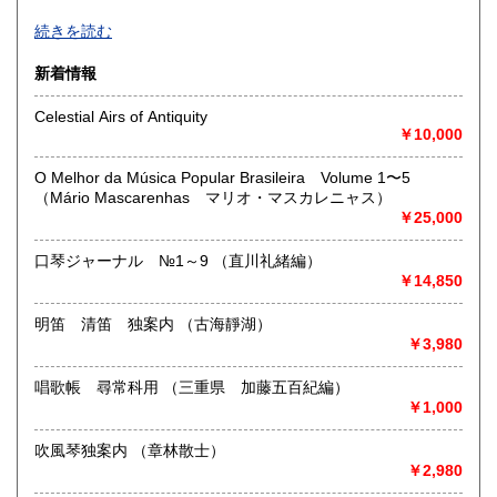
-
続きを読む
沿線名：大須観音駅4番出口 徒歩5分
新着情報
最寄駅：名古屋市営地下鉄鶴舞線
営業時間：12:00～18:00
Celestial Airs of Antiquity
定休日：火曜日定休(仕入れのため不定休となる場合がござい
￥10,000
ます)
O Melhor da Música Popular Brasileira Volume 1〜5
書籍の買取について
（Mário Mascarenhas マリオ・マスカレニャス）
￥25,000
美術関係、建築関係資料等扱っております。
また、江戸期からの古地図、刷り物など、視覚的に当時の様
子がわかる資料に力を入れております。
口琴ジャーナル №1～9 （直川礼緒編）
一般書や、専門書の扱いもございます。
￥14,850
店頭へのお持ち込み、宅配便でのご送付のいずれも承りま
す。
明笛 清笛 独案内 （古海靜湖）
どうぞお気軽にご相談ください。
￥3,980
取り扱い分野
唱歌帳 尋常科用 （三重県 加藤五百紀編）
￥1,000
歴史、社会科学、自然科学、美術工芸、国語国文、古典籍、
近代文献、趣味、サブカルチャー、古書一般（その他）
吹風琴独案内 （章林散士）
￥2,980