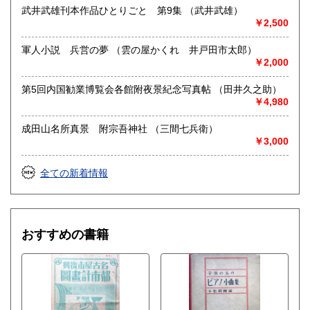
武井武雄刊本作品ひとりごと 第9集 （武井武雄）
￥2,500
軍人小説 兵営の夢 （雲の屋かくれ 井戸田市太郎）
￥2,000
第5回内国勧業博覧会各館附夜景紀念写真帖 （田井久之助）
￥4,980
成田山名所真景 附宗吾神社 （三間七兵衛）
￥3,000
全ての新着情報
おすすめの書籍