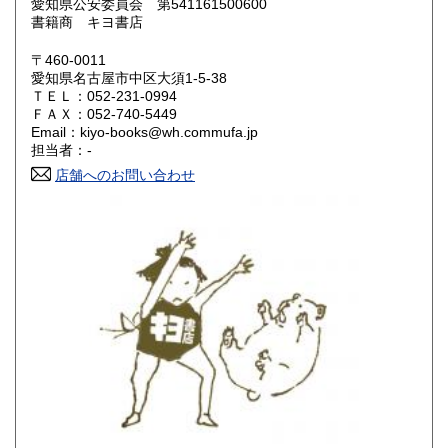
愛知県公安委員会 第541161500600
鳥取県
島根県
600円
600円
書籍商 キヨ書店
岡山県
広島県
600円
600円
〒460-0011
愛知県名古屋市中区大須1-5-38
ＴＥＬ：052-231-0994
山口県
徳島県
600円
600円
ＦＡＸ：052-740-5449
Email：kiyo-books@wh.commufa.jp
香川県
愛媛県
600円
600円
担当者：-
店舗へのお問い合わせ
高知県
福岡県
600円
600円
佐賀県
長崎県
600円
600円
熊本県
大分県
600円
600円
宮崎県
鹿児島県
600円
600円
沖縄県
600円