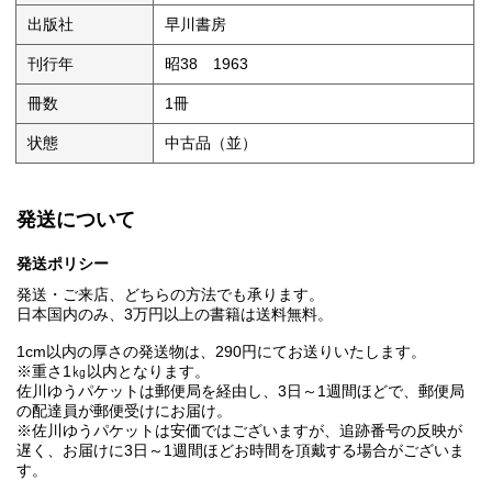
出版社
早川書房
刊行年
昭38 1963
冊数
1冊
状態
中古品（並）
発送について
発送ポリシー
発送・ご来店、どちらの方法でも承ります。
日本国内のみ、3万円以上の書籍は送料無料。
1cm以内の厚さの発送物は、290円にてお送りいたします。
※重さ1㎏以内となります。
佐川ゆうパケットは郵便局を経由し、3日～1週間ほどで、郵便局
の配達員が郵便受けにお届け。
※佐川ゆうパケットは安価ではございますが、追跡番号の反映が
遅く、お届けに3日～1週間ほどお時間を頂戴する場合がございま
す。