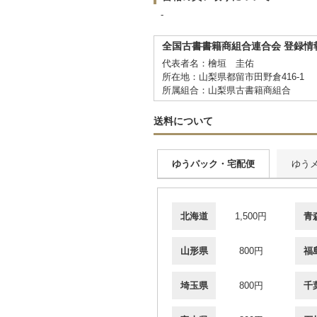
-
全国古書書籍商組合連合会 登録情
代表者名：檜垣 圭佑
所在地：山梨県都留市田野倉416-1
所属組合：山梨県古書籍商組合
送料について
ゆうパック・宅配便
ゆう
北海道
1,500円
青
山形県
800円
福
埼玉県
800円
千