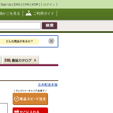
Sign Up [
ENG
|
CHN
|
KOR
]
ログイン
物かごを見る
ご利用ガイド
古本配達本舗