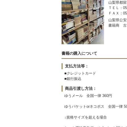
山梨県都留市
ＴＥＬ：050-
ＦＡＸ：0554
山梨県公安委
書籍商 古
書籍の購入について
支払方法等：
■クレジットカード
■銀行振込
商品引渡し方法：
ゆうメール 全国一律 360円
ゆうパケットorネコポス 全国一律 5
↓規格サイズを超える場合