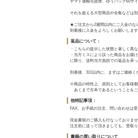
ヤマト運輸宅急便、ゆうパック60サイ
それを超える大型商品や全集などは別
★ご注文から2週間以内にご入金のな
到着後に入金をよろしくお願いします
返品について：
・こちらの提示した状態と著しく異な
・当方ミスにより誤った商品をお届け
に限り、送料当方負担での返品を承っ
到着後、3日以内に、まずはご連絡く
※商品の特性上、原則としてお客様都
あくまで古本であるということをご
他特記事項：
FAX、お手紙の注文、問い合わせは
現金書留のご購入も行なっておりませ
注文前に送って頂きましても、受取り
書籍の買い取りについて