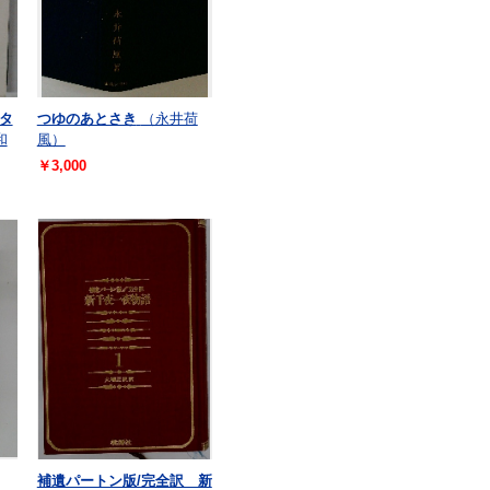
タ
つゆのあとさき
（永井荷
和
風）
￥3,000
補遺パートン版/完全訳 新