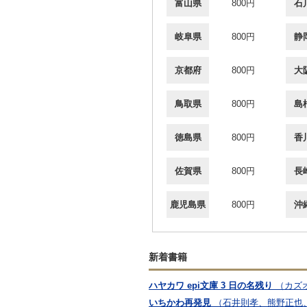
富山県
800円
石
岐阜県
800円
静
京都府
800円
大
鳥取県
800円
島
徳島県
800円
香
佐賀県
800円
長
鹿児島県
800円
沖
新着書籍
ハヤカワ epi文庫 3 日の名残り
（カズ
いちかわ再発見
（石井則孝、熊野正也