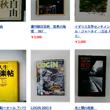
由
週刊朝日百科 世界の地
イギリス文学センチメン
理 067
ル・ジャーネイ
（斎藤 
夫）
￥3,000
￥3,000
帖ーオール アバウ
LOGIN 2003 8
光と闇の祝祭