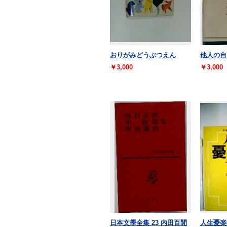
おりがみどうぶつえん
他人の自
￥3,000
￥3,000
日本文學全集 23 内田百閒
人生憂楽