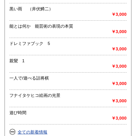
総記、哲学宗教、歴史、社会科学、自然科学、美術工芸、国
語国文、外国文学、古典籍、近代文献、趣味、外国書、サブ
黒い雨 （井伏鱒二）
カルチャー、古書一般（その他）
￥3,000
書籍全般
能とは何か 能芸術の表現の本質
￥3,000
ドレミファブック 5
￥3,000
親鸞 1
￥3,000
一人で/遊べる詰将棋
￥3,000
フナイタケヒコ絵画の光景
￥3,000
遊び時間
￥3,000
全ての新着情報