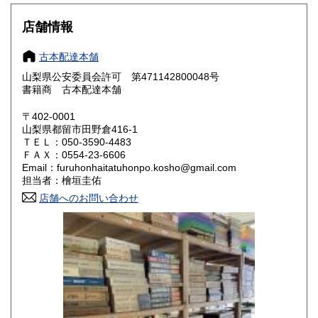
大阪府
兵庫県
800円
800円
店舗情報
奈良県
和歌山県
800円
800円
古本配達本舗
山梨県公安委員会許可 第471142800048号
鳥取県
島根県
800円
800円
書籍商 古本配達本舗
岡山県
広島県
800円
800円
〒402-0001
山梨県都留市田野倉416-1
ＴＥＬ：050-3590-4483
山口県
徳島県
800円
800円
ＦＡＸ：0554-23-6606
Email：furuhonhaitatuhonpo.kosho@gmail.com
香川県
愛媛県
800円
800円
担当者：檜垣圭佑
店舗へのお問い合わせ
高知県
福岡県
800円
800円
佐賀県
長崎県
800円
800円
熊本県
大分県
800円
800円
宮崎県
鹿児島県
800円
800円