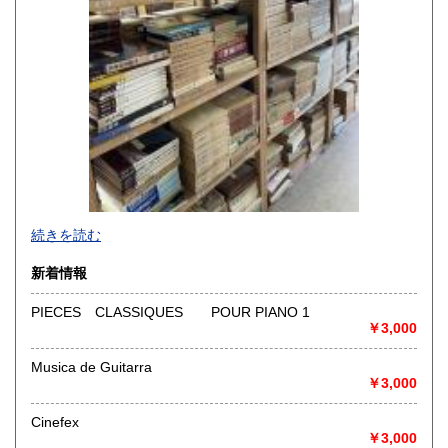
沖縄県
1,500円
-
続きを読む
沿線名：-
新着情報
最寄駅：-
営業時間：-
PIECES CLASSIQUES POUR PIANO 1
定休日：-
￥3,000
書籍の買取について
Musica de Guitarra
￥3,000
-
Cinefex
取り扱い分野
￥3,000