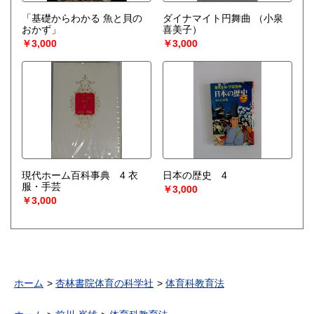
「基礎からわかる 魚と貝の
ダイナマイト円舞曲
（小泉
おかず」
喜美子）
￥3,000
￥3,000
現代ホーム百科事典 4 衣
日本の歴史 4
服・手芸
￥3,000
￥3,000
ホーム
杏林書院体育の科学社
体育科教育法