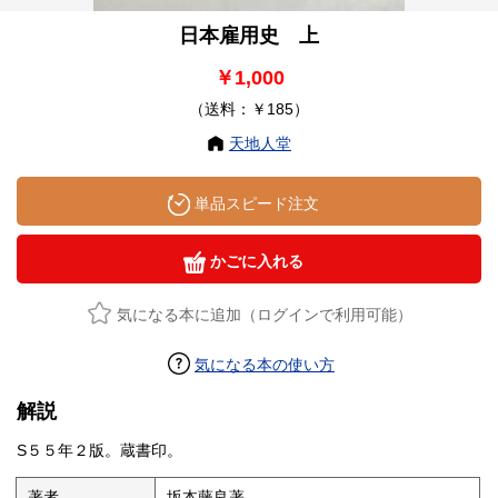
日本雇用史 上
￥1,000
（送料：￥185）
天地人堂
単品スピード注文
かごに入れる
気になる本に追加（ログインで利用可能）
気になる本の使い方
解説
S５５年２版。蔵書印。
著者
坂本藤良著