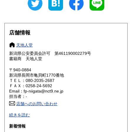
愛知県
三重県
185円
185円
滋賀県
京都府
185円
185円
大阪府
兵庫県
185円
185円
店舗情報
奈良県
和歌山県
185円
185円
天地人堂
新潟県公安委員会許可 第461190002279号
鳥取県
島根県
185円
185円
書籍商 天地人堂
岡山県
広島県
185円
185円
〒940-0884
新潟県長岡市亀貝町1770番地
ＴＥＬ：080-2035-2687
山口県
徳島県
185円
185円
ＦＡＸ：0258-24-5692
Email：fp-niigata@nct9.ne.jp
香川県
愛媛県
185円
185円
担当者：-
店舗へのお問い合わせ
高知県
福岡県
185円
185円
-
続きを読む
佐賀県
長崎県
185円
185円
沿線名：上越新幹線
新着情報
最寄駅：長岡駅
熊本県
大分県