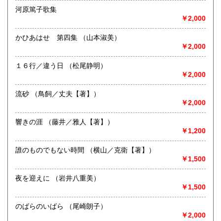
185円
185円
営業時間：午前10時から午後5時
河原篤子歌集
定休日：不定休
￥2,000
宮崎県
鹿児島県
185円
185円
書籍の買取について
かひあはせ 第四集 （山本淑美）
沖縄県
185円
新潟県内にて出張積極的に買取を行っています。査定及び出
￥2,000
張料は無料です。20冊以上であればお伺いいたします。ご連
絡願います。
１６行／違う日 （松尾静明）
￥2,000
取り扱い分野
流砂 （鳥飼／丈夫【著】）
歴史、社会科学、自然科学、サブカルチャー、古書一般（そ
￥2,000
の他）
響きの涯 （藤井／雅人【著】）
￥1,200
誰のものでもない時間 （横山／克衛【著】）
￥1,500
夜を迎えに （岩井八重美）
￥1,500
のばらのいばら （尾崎朗子）
￥2,000