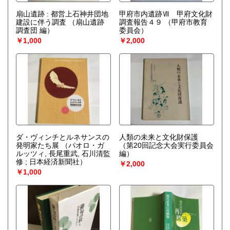
扇山遺跡 : 都営上石神井団地
甲府市内遺跡Ⅶ 甲府文化財
建設に伴う調査
（扇山遺跡
調査報告４９
（甲府市教育
調査団 編）
委員会）
￥1,000
￥2,000
ダ・ヴィンチとルネサンスの
人類の未来と文化財保護
発明家たち展
（パオロ・ガ
（第20回記念大会実行委員会
ルッツィ, 長尾重武, 石川清監
編）
修 ; 日本経済新聞社）
￥2,000
￥1,000