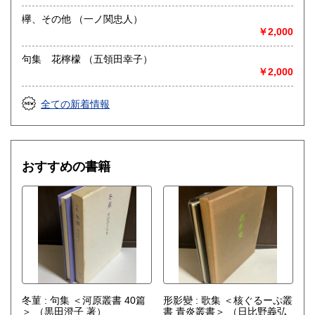
欅、その他 （一ノ関忠人）
￥2,000
句集 花檸檬 （五領田幸子）
￥2,000
全ての新着情報
おすすめの書籍
冬菫 : 句集 ＜河原叢書 40篇
形影變 : 歌集 ＜核ぐるーぷ叢
＞
（黒田澄子 著）
書 青炎叢書＞
（日比野義弘