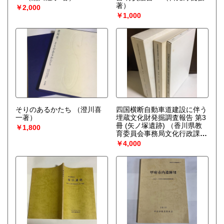
著）
￥2,000
￥1,000
そりのあるかたち
（澄川喜
四国横断自動車道建設に伴う
一著）
埋蔵文化財発掘調査報告 第3
冊 (矢ノ塚遺跡)
（香川県教
￥1,800
育委員会事務局文化行政課
編）
￥4,000