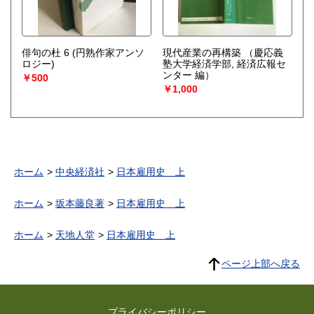
俳句の杜 6 (円熟作家アンソ
現代産業の再構築
（慶応義
ロジー)
塾大学経済学部, 経済広報セ
ンター 編）
￥500
￥1,000
ホーム
中央経済社
日本雇用史 上
ホーム
坂本藤良著
日本雇用史 上
ホーム
天地人堂
日本雇用史 上
ページ上部へ戻る
プライバシーポリシー