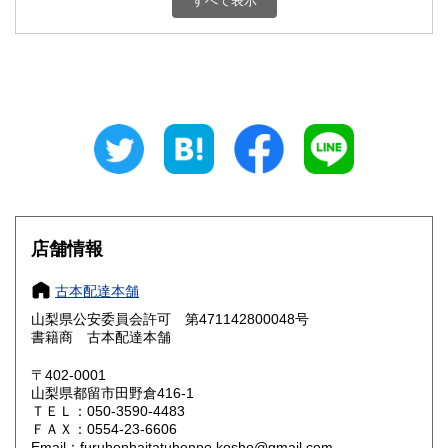
すべて表示
石川県
福井県
800円
800円
山梨県
長野県
800円
800円
岐阜県
静岡県
800円
800円
愛知県
三重県
800円
800円
滋賀県
京都府
800円
800円
大阪府
兵庫県
800円
800円
店舗情報
奈良県
和歌山県
800円
800円
古本配達本舗
山梨県公安委員会許可 第471142800048号
鳥取県
島根県
800円
800円
書籍商 古本配達本舗
岡山県
広島県
800円
800円
〒402-0001
山梨県都留市田野倉416-1
ＴＥＬ：050-3590-4483
山口県
徳島県
800円
800円
ＦＡＸ：0554-23-6606
Email：furuhonhaitatuhonpo.kosho@gmail.com