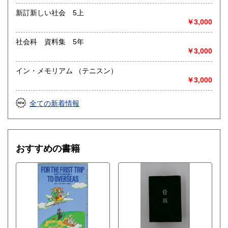
新訂新しい社会 5上
￥3,000
社会科 資料集 5年
￥3,000
イン・メモリアム （テニスン）
￥3,000
全ての新着情報
おすすめの書籍