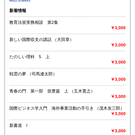
沿線名：-
新着情報
最寄駅：-
営業時間：-
教育法規実務相談 第2集
定休日：-
￥3,000
書籍の買取について
新しい国際収支の講話 （犬田章）
-
￥3,000
たのしい理科 5 上
取り扱い分野
￥3,000
総記、哲学宗教、歴史、社会科学、自然科学、美術工芸、国
語国文、外国文学、古典籍、近代文献、趣味、外国書、サブ
戦雲の夢 （司馬遼太郎）
カルチャー、古書一般（その他）
￥3,000
書籍全般
青春の門 第一部 筑豊篇 上 （五木寛之）
￥3,000
国際ビジネス学入門 海外事業活動の手引き （茂木友三郎）
￥3,000
新書道 I
￥3,000