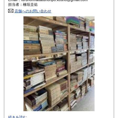
香川県
愛媛県
800円
800円
担当者：檜垣圭佑
店舗へのお問い合わせ
高知県
福岡県
800円
800円
佐賀県
長崎県
800円
800円
熊本県
大分県
800円
800円
宮崎県
鹿児島県
800円
800円
沖縄県
1,500円
-
続きを読む