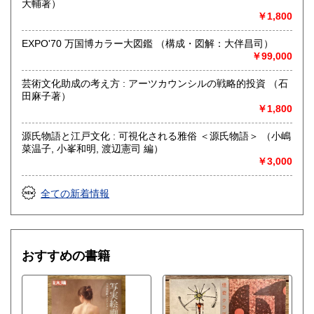
大輔著）
￥1,800
EXPO'70 万国博カラー大図鑑 （構成・図解：大伴昌司）
￥99,000
芸術文化助成の考え方 : アーツカウンシルの戦略的投資 （石
田麻子著）
￥1,800
源氏物語と江戸文化 : 可視化される雅俗 ＜源氏物語＞ （小嶋
菜温子, 小峯和明, 渡辺憲司 編）
￥3,000
全ての新着情報
おすすめの書籍