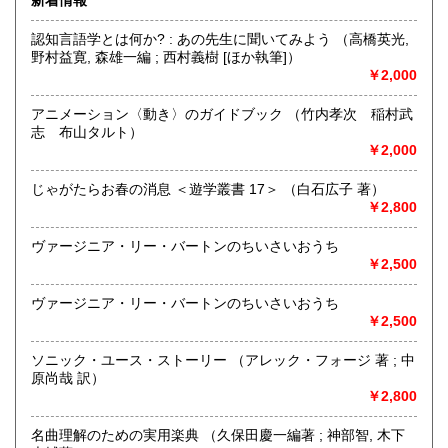
ください。
認知言語学とは何か? : あの先生に聞いてみよう （高橋英光,
「日本の古本屋」に掲載している本は、店頭と併売しており
野村益寛, 森雄一編 ; 西村義樹 [ほか執筆]）
ますので売り切れの際はご容赦ください。
￥2,000
沿線名：東京メトロ千代田線
最寄駅：根津駅/湯島駅
アニメーション〈動き〉のガイドブック （竹内孝次 稲村武
営業時間：12:00〜20:00
志 布山タルト）
定休日：月・火
￥2,000
書籍の買取について
じゃがたらお春の消息 ＜遊学叢書 17＞ （白石広子 著）
￥2,800
店頭にて随時買取しております。
ご自宅にお伺いしての買取、宅配便での買取も承ります。店
ヴァージニア・リー・バートンのちいさいおうち
頭、お電話、メールにてご相談ください。
￥2,500
取り扱い分野
ヴァージニア・リー・バートンのちいさいおうち
￥2,500
-
文学・音楽・映画・美術・建築・グラフィックデザイン・プ
ソニック・ユース・ストーリー （アレック・フォージ 著 ; 中
ロダクトデザイン・手工芸・旅・酒食・鉄道・野球・競馬・
原尚哉 訳）
将棋・東京など
￥2,800
名曲理解のための実用楽典 （久保田慶一編著 ; 神部智, 木下