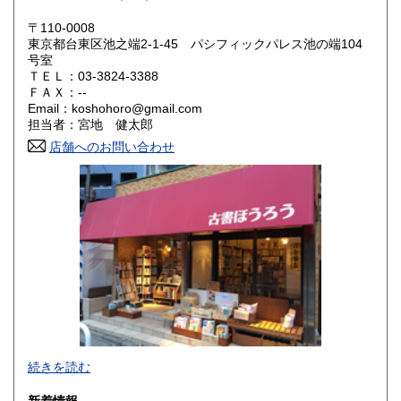
岡山県
広島県
200円
200円
〒110-0008
東京都台東区池之端2-1-45 パシフィックパレス池の端104
号室
山口県
徳島県
200円
200円
ＴＥＬ：03-3824-3388
ＦＡＸ：--
香川県
愛媛県
200円
200円
Email：koshohoro@gmail.com
担当者：宮地 健太郎
高知県
福岡県
200円
200円
店舗へのお問い合わせ
佐賀県
長崎県
200円
200円
熊本県
大分県
200円
200円
宮崎県
鹿児島県
200円
200円
沖縄県
200円
店舗は東京大学池之端門の真向かいにございます。
続きを読む
上野駅からも徒歩圏内で、不忍池のほとりをゆっくり歩いて
15分ほどの距離です。お近くにお越しの際はぜひお立ち寄り
新着情報