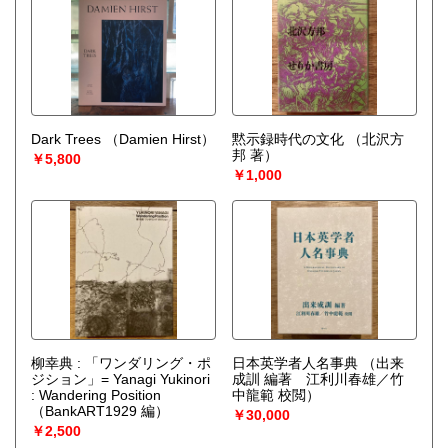
Dark Trees
（Damien Hirst）
黙示録時代の文化
（北沢方
邦 著）
￥5,800
￥1,000
柳幸典 : 「ワンダリング・ポ
日本英学者人名事典
（出来
ジション」= Yanagi Yukinori
成訓 編著 江利川春雄／竹
: Wandering Position
中龍範 校閲）
（BankART1929 編）
￥30,000
￥2,500