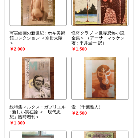
写実絵画の新世紀 : ホキ美術
怪奇クラブ ＜世界恐怖小説
館コレクション ＜別冊太陽
全集＞
（アーサ・マッケン
＞
著 ; 平井呈一 訳）
￥2,000
￥1,500
総特集マルクス・ガブリエル
愛
（千葉雅人）
: 新しい実在論 ＜「現代思
￥2,500
想」臨時増刊＞
￥1,300