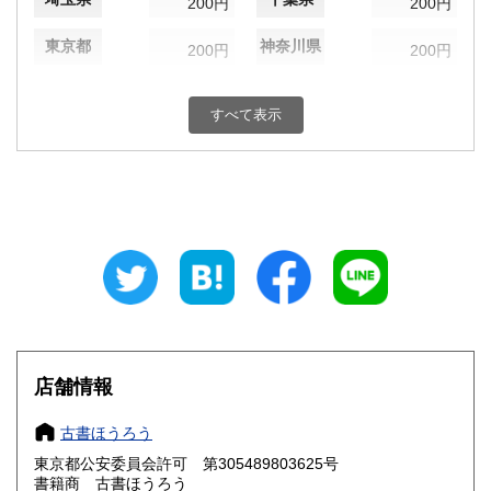
200円
200円
東京都
神奈川県
200円
200円
新潟県
富山県
200円
200円
すべて表示
石川県
福井県
200円
200円
山梨県
長野県
200円
200円
岐阜県
静岡県
200円
200円
愛知県
三重県
200円
200円
滋賀県
京都府
200円
200円
大阪府
兵庫県
200円
200円
店舗情報
奈良県
和歌山県
200円
200円
古書ほうろう
東京都公安委員会許可 第305489803625号
鳥取県
島根県
200円
200円
書籍商 古書ほうろう