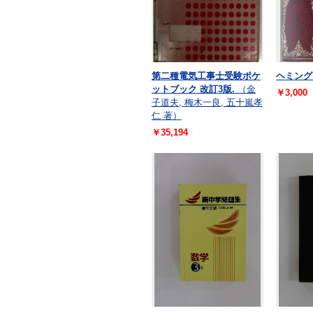
第二種電気工事士受験ポケ
ヘミング
ットブック 改訂3版.
（金
￥3,000
子道夫, 梅木一良, 五十嵐孝
仁 著）
￥35,194