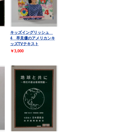
キッズイングリッシュ
4 早見優のアメリカンキ
ッズTVテキスト
￥3,000