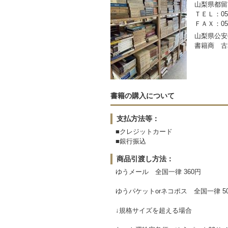
山梨県都留市
ＴＥＬ：050-
ＦＡＸ：0554
山梨県公安委
書籍商 古
書籍の購入について
支払方法等：
■クレジットカード
■銀行振込
商品引渡し方法：
ゆうメール 全国一律 360円
ゆうパケットorネコポス 全国一律 5
↓規格サイズを超える場合