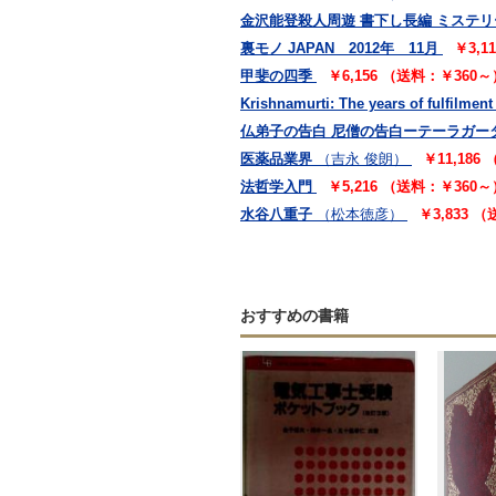
金沢能登殺人周遊 書下し長編 ミステリ
裏モノ JAPAN 2012年 11月
￥3,1
甲斐の四季
￥6,156 （送料：￥360～
Krishnamurti: The years of fulfilment
仏弟子の告白 尼僧の告白ーテーラガー
医薬品業界
（吉永 俊朗）
￥11,186
法哲学入門
￥5,216 （送料：￥360～
水谷八重子
（松本徳彦）
￥3,833 
おすすめの書籍