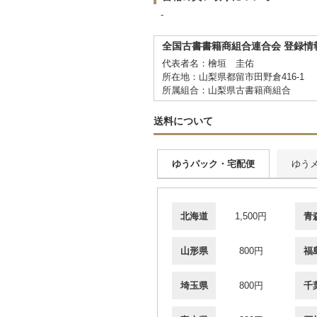
-
全国古書書籍商組合連合会 登録情
代表者名：檜垣 圭佑
所在地：山梨県都留市田野倉416-1
所属組合：山梨県古書籍商組合
送料について
ゆうパック・宅配便
ゆう
北海道
1,500円
青
山形県
800円
福
埼玉県
800円
千