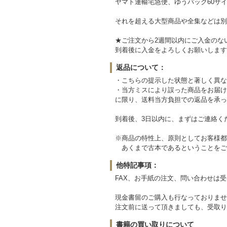
ヤマト運輸宅急便、ゆうパック60サイ
それを超える大型商品や全集などは別
★ご注文から2週間以内にご入金のな
到着後に入金をよろしくお願いします
返品について：
・こちらの提示した状態と著しく異な
・当方ミスにより誤った商品をお届け
に限り、送料当方負担での返品を承っ
到着後、3日以内に、まずはご連絡く
※商品の特性上、原則としてお客様都
あくまで古本であるということをご
他特記事項：
FAX、お手紙の注文、問い合わせは
現金書留のご購入も行なっておりませ
注文前に送って頂きましても、受取り
書籍の買い取りについて