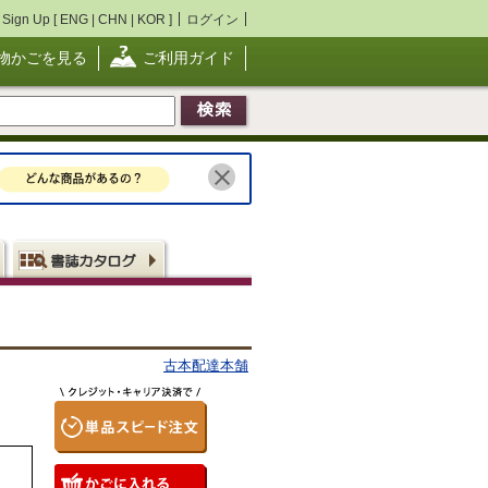
Sign Up [
ENG
|
CHN
|
KOR
]
ログイン
物かごを見る
ご利用ガイド
古本配達本舗