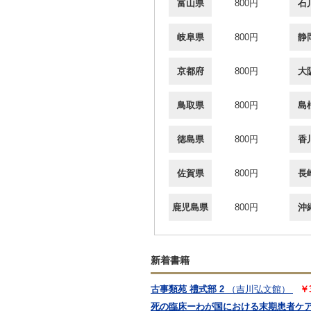
富山県
800円
石
岐阜県
800円
静
京都府
800円
大
鳥取県
800円
島
徳島県
800円
香
佐賀県
800円
長
鹿児島県
800円
沖
新着書籍
古事類苑 禮式部 2
（吉川弘文館）
￥
死の臨床ーわが国における末期患者ケ