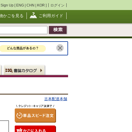
Sign Up [
ENG
|
CHN
|
KOR
]
ログイン
物かごを見る
ご利用ガイド
古本配達本舗