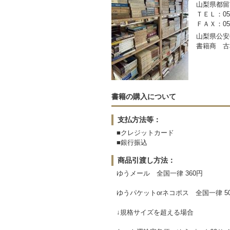
山梨県都留市
ＴＥＬ：050-
ＦＡＸ：0554
山梨県公安委
書籍商 古
書籍の購入について
支払方法等：
■クレジットカード
■銀行振込
商品引渡し方法：
ゆうメール 全国一律 360円
ゆうパケットorネコポス 全国一律 5
↓規格サイズを超える場合