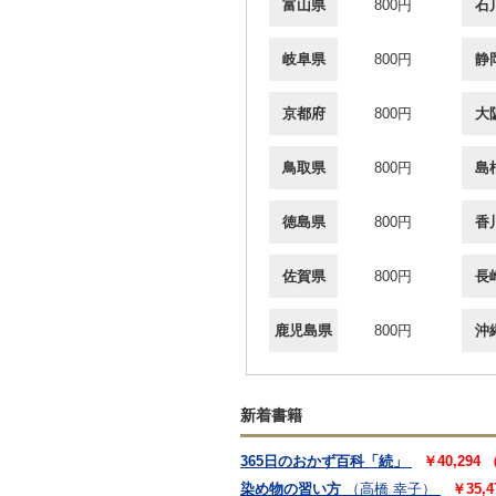
富山県
800円
石
岐阜県
800円
静
京都府
800円
大
鳥取県
800円
島
徳島県
800円
香
佐賀県
800円
長
鹿児島県
800円
沖
新着書籍
365日のおかず百科「続」
￥40,294
染め物の習い方
（高橋 幸子）
￥35,