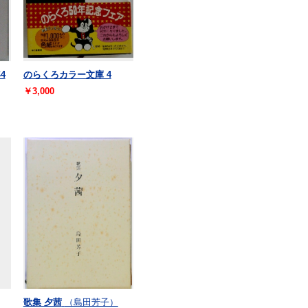
4
のらくろカラー文庫 4
￥3,000
歌集 夕茜
（島田芳子）