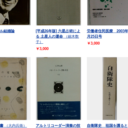
セル結婚論
[平成26年版] 六星占術によ
労働者住民医療 2003年
る 土星人の運命
（細木数
月25日号
子）
￥3,000
￥3,000
書
（大内兵衛）
アルトリコーダー演奏の技
自衛隊史 祖国を護ると