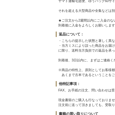
ヤマト運輸宅急便、ゆうパック60サイ
それを超える大型商品や全集などは別
★ご注文から2週間以内にご入金のな
到着後に入金をよろしくお願いします
返品について：
・こちらの提示した状態と著しく異な
・当方ミスにより誤った商品をお届け
に限り、送料当方負担での返品を承っ
到着後、3日以内に、まずはご連絡く
※商品の特性上、原則としてお客様都
あくまで古本であるということをご
他特記事項：
FAX、お手紙の注文、問い合わせは
現金書留のご購入も行なっておりませ
注文前に送って頂きましても、受取り
書籍の買い取りについて