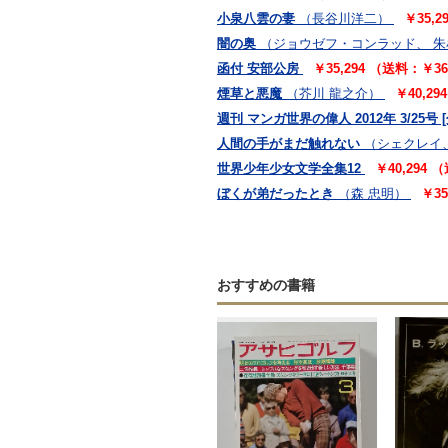
小泉八雲の妻
（長谷川洋二）
￥35,
闇の奥
（ジョウゼフ・コンラッド、 
函付 安部公房
￥35,294 （送料：￥3
煙草と悪魔
（芥川 龍之介）
￥40,2
週刊 マンガ世界の偉人 2012年 3/25号 
人間の手がまだ触れない
（シェクレイ
世界少年少女文学全集12
￥40,294
ぼくが弟だったとき
（森 忠明）
￥3
おすすめの書籍