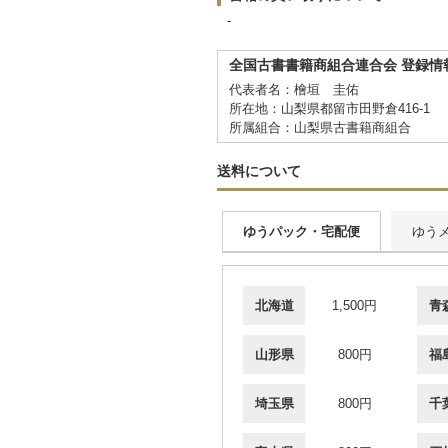
-
全国古書書籍商組合連合会 登録情
代表者名：檜垣 圭佑
所在地：山梨県都留市田野倉416-1
所属組合：山梨県古書籍商組合
送料について
ゆうパック・宅配便
ゆう
北海道
1,500円
青
山形県
800円
福
埼玉県
800円
千