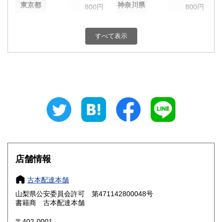
東京都
神奈川県
800円
800円
新潟県
富山県
800円
800円
すべて表示
石川県
福井県
800円
800円
山梨県
長野県
800円
800円
岐阜県
静岡県
800円
800円
愛知県
三重県
800円
800円
滋賀県
京都府
800円
800円
大阪府
兵庫県
800円
800円
店舗情報
奈良県
和歌山県
800円
800円
古本配達本舗
山梨県公安委員会許可 第471142800048号
鳥取県
島根県
800円
800円
書籍商 古本配達本舗
岡山県
広島県
800円
800円
〒402-0001