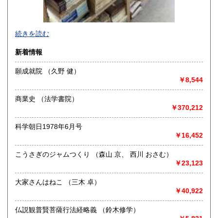
-
続きを読む
沿線名：-
新着情報
最寄駅：-
営業時間：-
願成就院 （久野 健）
定休日：-
￥8,544
書籍の買取について
商業史 （法学書院）
-
￥370,212
科学朝日1978年6月号
取り扱い分野
￥16,452
総記、哲学宗教、歴史、社会科学、自然科学、美術工芸、国
語国文、外国文学、古典籍、近代文献、趣味、外国書、サブ
こうさぎのジャムつくり （森山 京、 西川 おさむ）
カルチャー、古書一般（その他）
￥23,123
書籍全般
大家さんはねこ （三木 卓）
￥40,922
仏説観普賢菩薩行法経略義 （鈴木修学）