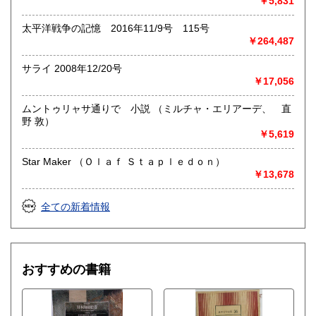
￥5,831
太平洋戦争の記憶 2016年11/9号 115号
￥264,487
サライ 2008年12/20号
￥17,056
ムントゥリャサ通りで 小説 （ミルチャ・エリアーデ、 直
野 敦）
￥5,619
Star Maker （Ｏｌａｆ Ｓｔａｐｌｅｄｏｎ）
￥13,678
全ての新着情報
おすすめの書籍