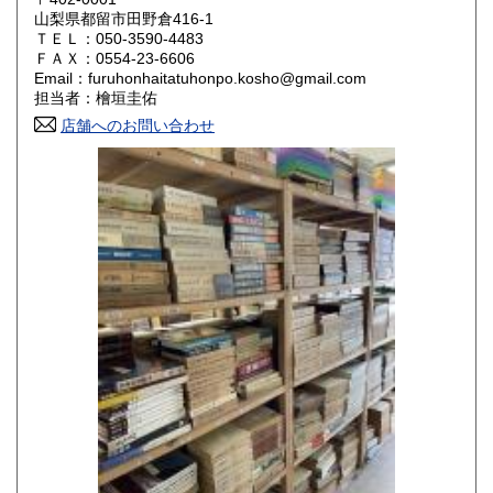
山梨県都留市田野倉416-1
ＴＥＬ：050-3590-4483
山口県
徳島県
800円
800円
ＦＡＸ：0554-23-6606
Email：furuhonhaitatuhonpo.kosho@gmail.com
香川県
愛媛県
800円
800円
担当者：檜垣圭佑
店舗へのお問い合わせ
高知県
福岡県
800円
800円
佐賀県
長崎県
800円
800円
熊本県
大分県
800円
800円
宮崎県
鹿児島県
800円
800円
沖縄県
1,500円