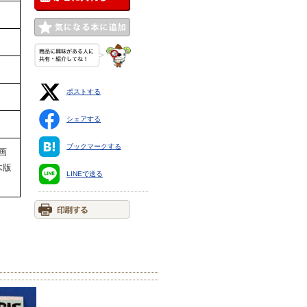
ポストする
シェアする
ブックマークする
画
木版
LINEで送る