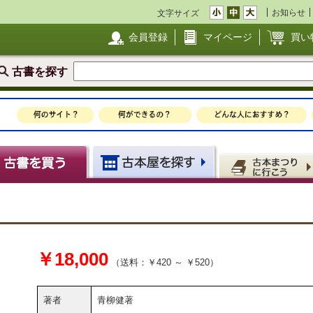
お知らせ
文字サイズ
会員登録
マイページ
買い
古書を探す
￥18,000
（送料：￥420 ～ ￥520）
著者
青柳健著