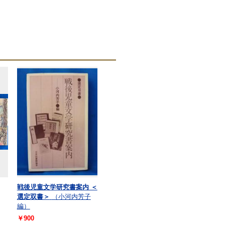
戦後児童文学研究書案内 ＜
選定双書＞
（小河内芳子
編）
￥900