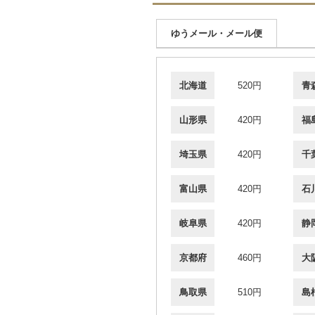
ゆうメール・メール便
北海道
520円
青
山形県
420円
福
埼玉県
420円
千
富山県
420円
石
岐阜県
420円
静
京都府
460円
大
鳥取県
510円
島