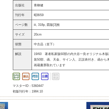
出版社
青柳健
刊行年
昭和59
ページ数
iii, 318p, 図版[3]枚
サイズ
20cm
状態
中古品（並下）
解説
19/60 著者私家版60部の内大谷一良オリジナル木版
装50部、函、天金、サイン入、正誤表付き、函から
画蔵書票取れています
マスターID：5360447
初版刊行年：1984.10