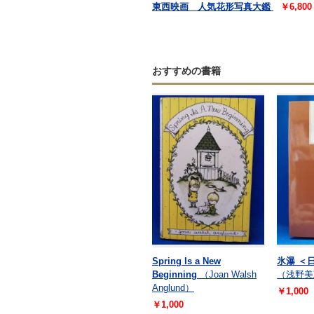
東西映画 人気花形写真大鑑
￥6,80
おすすめの書籍
Spring Is a New
氷瀑 ＜
Beginning
（Joan Walsh
（浅野美
Anglund）
￥1,000
￥1,000