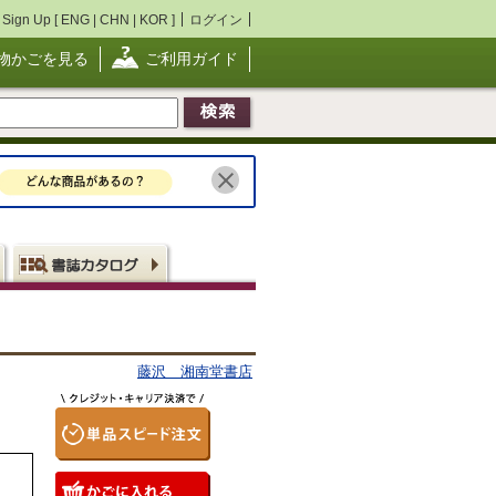
Sign Up [
ENG
|
CHN
|
KOR
]
ログイン
物かごを見る
ご利用ガイド
藤沢 湘南堂書店