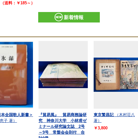
0 （送料：￥185～）
新着情報
日本全国歌人新書＞
『貿易風』 貿易商務論研
東京繁昌記
（木村荘八
恵子 著）
究 神奈川大学 小林甫ゼ
著）
ミナール研究論文誌 2号
￥3,800
～9号 常盤会会則付 合