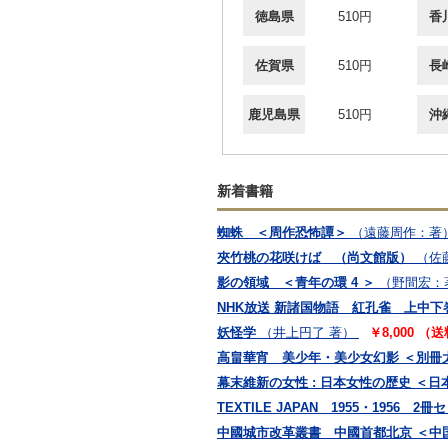
徳島県
510円
香
佐賀県
510円
長
鹿児島県
510円
沖
新着書籍
蜘蛛 ＜周作恐怖譚＞
（遠藤周作：著
夾竹桃の花咲けば （尚文館版）
（佐
影の領域 ＜青年の環 4 ＞
（野間宏：
NHK放送 新諸国物語 紅孔雀 上中下
妖怪学
（井上円了 著）
￥8,000 （
高畠華宵 美少年・美少女幻影 ＜別冊
幕末維新の女性 : 日本女性の歴史 ＜日本
TEXTILE JAPAN 1955・1956 2冊
中國城市改革叢書 中國首都北京 ＜中