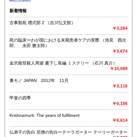
沿線名：-
新着情報
最寄駅：-
営業時間：-
古事類苑 禮式部 2 （吉川弘文館）
定休日：-
￥3,284
書籍の買取について
死の臨床ーわが国における末期患者ケアの実際 （池見 酉次
-
郎、 永田 勝太郎）
￥3,674
取り扱い分野
金沢能登殺人周遊 書下し長編 ミステリー （石川 真介）
総記、哲学宗教、歴史、社会科学、自然科学、美術工芸、国
￥10,089
語国文、外国文学、古典籍、近代文献、趣味、外国書、サブ
カルチャー、古書一般（その他）
裏モノ JAPAN 2012年 11月
書籍全般
￥3,116
甲斐の四季
￥6,156
Krishnamurti: The years of fulfilment
￥6,614
仏弟子の告白 尼僧の告白ーテーラガーター テーリーガーター