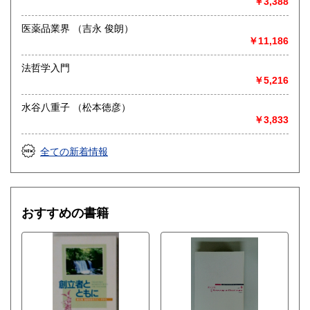
￥3,388
医薬品業界 （吉永 俊朗）
￥11,186
法哲学入門
￥5,216
水谷八重子 （松本徳彦）
￥3,833
全ての新着情報
おすすめの書籍