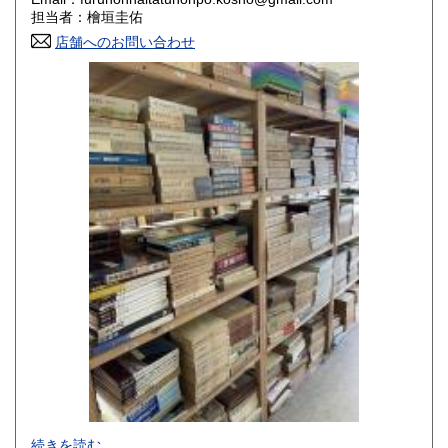
香川県
愛媛県
800円
800円
担当者：檜垣圭佑
店舗へのお問い合わせ
高知県
福岡県
800円
800円
佐賀県
長崎県
800円
800円
熊本県
大分県
800円
800円
宮崎県
鹿児島県
800円
800円
沖縄県
1,500円
-
続きを読む