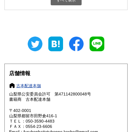
すべて表示
石川県
福井県
800円
800円
山梨県
長野県
800円
800円
岐阜県
静岡県
800円
800円
愛知県
三重県
800円
800円
滋賀県
京都府
800円
800円
大阪府
兵庫県
800円
800円
店舗情報
奈良県
和歌山県
800円
800円
古本配達本舗
山梨県公安委員会許可 第471142800048号
鳥取県
島根県
800円
800円
書籍商 古本配達本舗
岡山県
広島県
800円
800円
〒402-0001
山梨県都留市田野倉416-1
ＴＥＬ：050-3590-4483
山口県
徳島県
800円
800円
ＦＡＸ：0554-23-6606
Email：furuhonhaitatuhonpo.kosho@gmail.com