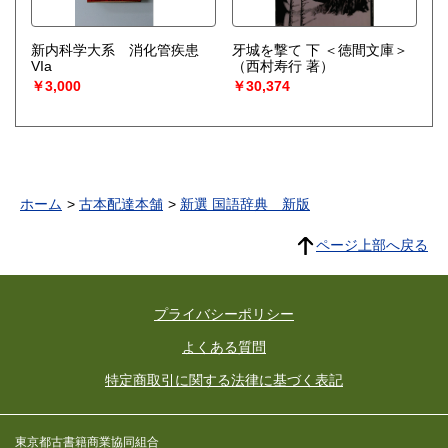
新内科学大系 消化管疾患
牙城を撃て 下 ＜徳間文庫＞
VIa
（西村寿行 著）
￥3,000
￥30,374
ホーム
古本配達本舗
新選 国語辞典 新版
ページ上部へ戻る
プライバシーポリシー
よくある質問
特定商取引に関する法律に基づく表記
東京都古書籍商業協同組合