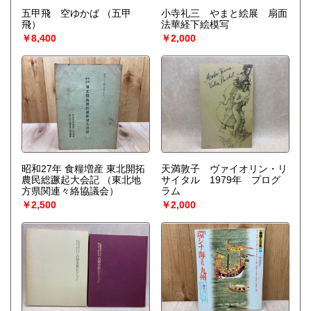
五甲飛 空ゆかば
（五甲
小寺礼三 やまと絵展 扇面
飛）
法華経下絵模写
￥8,400
￥2,000
昭和27年 食糧増産 東北開拓
天満敦子 ヴァイオリン・リ
農民総蹶起大会記
（東北地
サイタル 1979年 プログ
方県関連々絡協議会）
ラム
￥2,500
￥2,000