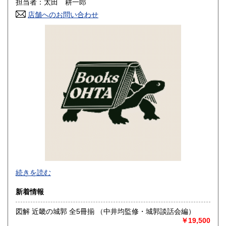
担当者：太田 耕一郎
香川県
店舗へのお問い合わせ
愛媛県
350円
350円
高知県
福岡県
350円
350円
佐賀県
長崎県
350円
350円
熊本県
大分県
350円
350円
宮崎県
鹿児島県
350円
350円
沖縄県
350円
当店は、適格請求書発行事業者です。
続きを読む
適格請求書発行事業者登録番号：T8080001012673
新着情報
昭和23年創業、静岡県古書籍商組合連合会加盟の古書店で
す。
図解 近畿の城郭 全5冊揃 （中井均監修・城郭談話会編）
通販にて3万点出品中、卸売を含め多彩な販売ルートで
￥19,500
古本の流通に役立つことを目標としています。