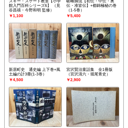
スキー・スケート教室【小学
嵯峨御流【初伝・中伝・奥
館入門百科シリーズ6】
（見
伝・准皆伝】+都錦極秘の巻
谷昌禧・今野和明 監修）
（1-5巻）
￥1,100
￥5,400
新居町史 通史編 上下巻+風
宮沢賢治童話集 全1冊版
土編の計3冊(1-3巻）
（宮沢清六・堀尾青史）
￥4,500
￥2,900