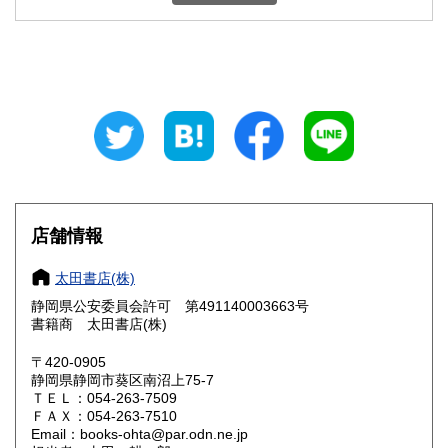
新潟県
富山県
350円
350円
石川県
福井県
350円
350円
山梨県
長野県
350円
350円
岐阜県
静岡県
350円
350円
愛知県
三重県
350円
350円
滋賀県
京都府
350円
350円
店舗情報
大阪府
兵庫県
350円
350円
太田書店(株)
奈良県
和歌山県
静岡県公安委員会許可 第491140003663号
350円
350円
書籍商 太田書店(株)
鳥取県
島根県
350円
350円
〒420-0905
静岡県静岡市葵区南沼上75-7
岡山県
広島県
350円
350円
ＴＥＬ：054-263-7509
ＦＡＸ：054-263-7510
Email：books-ohta@par.odn.ne.jp
山口県
徳島県
350円
350円