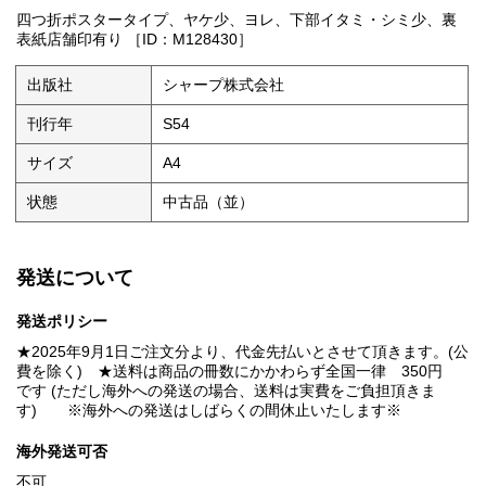
四つ折ポスタータイプ、ヤケ少、ヨレ、下部イタミ・シミ少、裏
表紙店舗印有り ［ID：M128430］
出版社
シャープ株式会社
刊行年
S54
サイズ
A4
状態
中古品（並）
発送について
発送ポリシー
★2025年9月1日ご注文分より、代金先払いとさせて頂きます。(公
費を除く) ★送料は商品の冊数にかかわらず全国一律 350円
です (ただし海外への発送の場合、送料は実費をご負担頂きま
す) ※海外への発送はしばらくの間休止いたします※
海外発送可否
不可