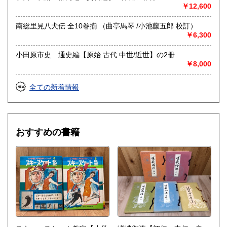
￥12,600
南総里見八犬伝 全10巻揃 （曲亭馬琴 /小池藤五郎 校訂）
￥6,300
小田原市史 通史編【原始 古代 中世/近世】の2冊
￥8,000
全ての新着情報
おすすめの書籍