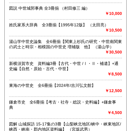
倉庫のため、中をご覧いただくことはできません。
図説 中世城郭事典 全3冊揃 （村田修三 編）
持込買取や、倉庫にて商品の受取ご希望の方は、事前にご連
￥10,000
絡ください。
姓氏家系大辞典 全3冊揃【1995年12版】 （太田亮）
静岡市内に店舗もございます。
￥10,500
静岡市葵区七間町13-20 石渡ビル1F TEL:054-269-4117
湯山学中世史論集 全6冊揃【関東上杉氏の研究・中世南関東
沿線名：静鉄バス 水梨東高線
の武士と時宗・相模国の中世史 増補版 他】 （湯山学）
最寄駅：郷堂バス停 徒歩5分
￥30,500
営業時間：9:00〜17:30
定休日：年中無休
新横須賀市史 資料編3冊【古代・中世 /Ⅰ・Ⅱ・補遺】+通
史編【自然・原始・古代・中世】
書籍の買取について
￥8,500
静岡県内出張買い取りいたします。他県もご相談下さい。宅
東海の中世史 全6冊揃【2024年/吉川弘文館】
配買い取りもご相談ください。
￥12,500
取り扱い分野
鎌倉市史 全6冊揃【考古・社寺・総説・史料編】+鎌倉事
古書一般（その他）
典
￥4,500
図解 山城探訪 15-17集の3冊【山梨峡北地区/峡中・峡東地区/
峡西・峡南・郡内地区資料編】 （宮坂武男）