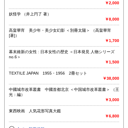
￥2,000
取り扱い分野
妖怪学 （井上円了 著）
哲学宗教、歴史、美術工芸、趣味、サブカルチャー
￥8,000
高畠華宵 美少年・美少女幻影 ＜別冊太陽＞ （高畠華宵
[著]）
￥1,700
幕末維新の女性 : 日本女性の歴史 ＜日本発見 人物シリーズ
no.6＞
￥1,500
TEXTILE JAPAN 1955・1956 2冊セット
￥38,000
中國城市改革叢書 中國首都北京 ＜中国城市改革叢書＞ （王
光：編）
￥3,000
東西映画 人気花形写真大鑑
￥6,800