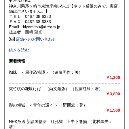
185円
185円
〒253-0054
神奈川県茅ヶ崎市東海岸南6-5-12【ネット通販のみで、実店
舗はございません。】
山口県
徳島県
185円
185円
ＴＥＬ：0467-38-6383
ＦＡＸ：0467-38-6383
香川県
愛媛県
185円
185円
Email：kiyomitsu@dream.jp
担当者：西嶋 聖光
高知県
福岡県
185円
185円
店舗へのお問い合わせ
良書・古書とサブカルチャーの陰と陽。国史・軍事・宗教・
佐賀県
長崎県
185円
185円
続きを読む
文芸・芸能・美術・工芸・趣味書より、CD・DVD・古書漫
画・同人誌・トレカ・おもちゃ…。明治・大正・昭和と平成
熊本県
大分県
新着情報
185円
185円
の新旧書籍とおもちゃ混在乱舞のちらし寿司書店。江戸のト
ッピングもあります。
蜘蛛 ＜周作恐怖譚＞ （遠藤周作：著）
宮崎県
鹿児島県
185円
185円
￥1,200
沿線名：東海道線
最寄駅：茅ヶ崎駅
沖縄県
185円
夾竹桃の花咲けば （尚文館版） （佐藤紅緑：著）
営業時間：平日・祝日:9:00～15:00 土日:休日【※7月23日
￥3,800
(木)は臨時休業日とさせて頂きます。 ご不便をお掛けいたし
まして誠に申し訳ございません。】
定休日：土曜日・日曜日
影の領域 ＜青年の環 4 ＞ （野間宏：著）
￥1,500
書籍の買取について
NHK放送 新諸国物語 紅孔雀 上中下巻揃 （北村壽夫：
-
著）