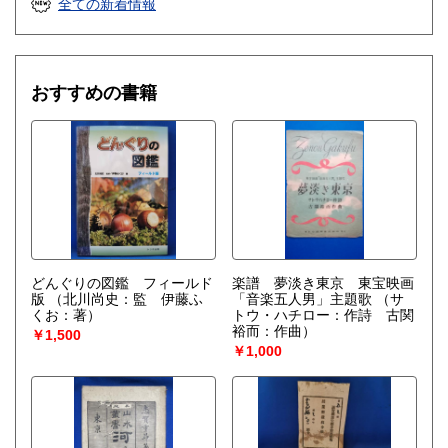
全ての新着情報
おすすめの書籍
どんぐりの図鑑 フィールド
楽譜 夢淡き東京 東宝映画
版
（北川尚史：監 伊藤ふ
「音楽五人男」主題歌
（サ
くお：著）
トウ・ハチロー：作詩 古関
裕而：作曲）
￥1,500
￥1,000