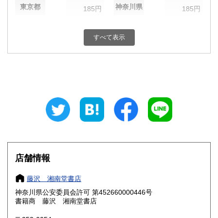
東京都
神奈川県
185円
185円
新潟県
富山県
185円
185円
すべて表示
石川県
福井県
185円
185円
山梨県
長野県
185円
185円
岐阜県
静岡県
185円
185円
愛知県
三重県
185円
185円
滋賀県
京都府
185円
185円
大阪府
兵庫県
185円
185円
店舗情報
奈良県
和歌山県
185円
185円
藤沢 湘南堂書店
神奈川県公安委員会許可 第452660000446号
鳥取県
島根県
185円
185円
書籍商 藤沢 湘南堂書店
岡山県
広島県