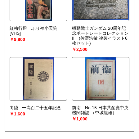
紅梅行燈 ふり袖小天狗
機動戦士ガンダム 20周年記
[VHS]
念ポートレートコレクション
II (佐野浩敏 複製イラスト6
￥9,800
枚セット)
￥2,500
向陵 : 一高百二十五年記念
前衛 No.15 日本共産党中央
機関雑誌
（中城龍雄）
￥1,600
￥1,000