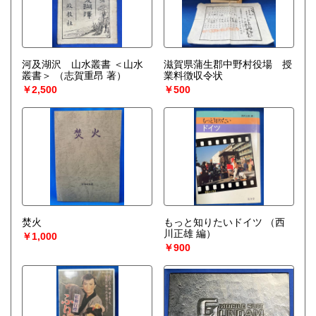
河及湖沢 山水叢書 ＜山水
滋賀県蒲生郡中野村役場 授
叢書＞
（志賀重昂 著）
業料徴収令状
￥2,500
￥500
焚火
もっと知りたいドイツ
（西
川正雄 編）
￥1,000
￥900