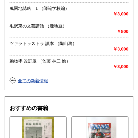
定休日：-
萬國地誌略 1 （師範学校編）
￥3,000
書籍の買取について
◎出張買取◎
毛沢東の文芸講話 （鹿地亘）
○出張費無料
￥800
○出張買取は通常、東海圏のみ
ツァラトゥストラ 讀本 （陶山務）
※お売り頂ける本の量や質が見込める場合は関東〜近畿エリ
￥3,000
ア要相談
例
動物學 改訂版 （佐藤 林三 他）
【1000冊以上の専門書やマニア書籍がある】
￥3,000
【大学の研究室の整理】
【遺品整理で古い紙モノや道具など価値の有無が分からない
ものがある】
全ての新着情報
【神社仏閣、蔵の整理、中国古典籍など査定にかなりの専門
知識を要する】
場合などお気軽にご相談ください。
-------------------------------------------
おすすめの書籍
買取専用ダイヤル
050-3698-2626
-------------------------------------------
◎宅配買取◎
○30点より宅配送料無料