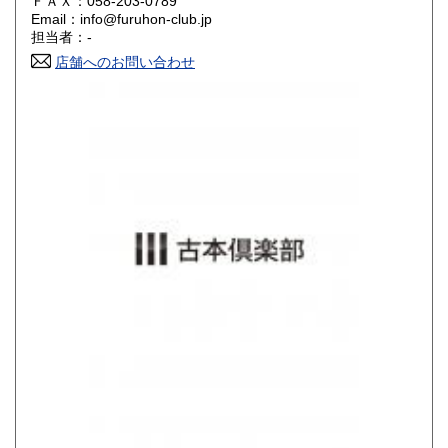
ＦＡＸ：058-203-0789
山口県
徳島県
680円
680円
Email：info@furuhon-club.jp
担当者：-
香川県
愛媛県
680円
680円
店舗へのお問い合わせ
高知県
福岡県
680円
680円
佐賀県
長崎県
680円
680円
熊本県
大分県
680円
680円
宮崎県
鹿児島県
680円
680円
沖縄県
680円