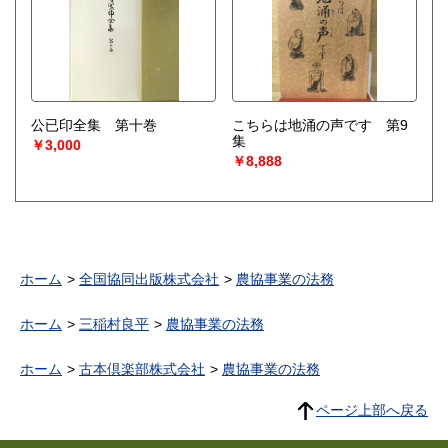
公已印全集 第十巻
こちらは地涌の声です 第9
集
￥3,000
￥8,888
ホーム
全国協同出版株式会社
農協事業の法務
ホーム
三稲村良平
農協事業の法務
ホーム
古本倶楽部株式会社
農協事業の法務
ページ上部へ戻る