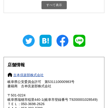
新潟県
富山県
すべて表示
680円
680円
石川県
福井県
680円
680円
山梨県
長野県
680円
680円
岐阜県
静岡県
680円
680円
愛知県
三重県
680円
680円
滋賀県
京都府
680円
680円
店舗情報
大阪府
兵庫県
680円
680円
古本倶楽部株式会社
奈良県
和歌山県
680円
680円
岐阜県公安委員会許可 第531110000983号
書籍商 古本倶楽部株式会社
鳥取県
島根県
680円
680円
〒501-0224
岡山県
広島県
680円
680円
岐阜県瑞穂市稲里440-1(岐阜市登録番号 T9200001028549)
ＴＥＬ：050-3698-2626