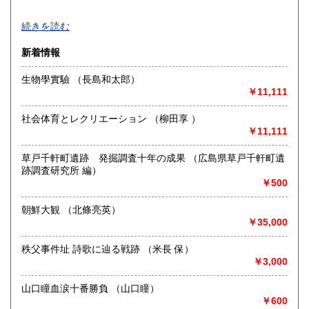
買取品目一覧
続きを読む
◎書籍【専門書・学術書・最新本・哲学・宗教・思想・美
新着情報
術・アート・建築・書道・理工学・東洋医学・ビジネス書・
武道・山岳・オカルト・幻想文学・サブカルチャー・70年
生物學實驗 （長島和太郎）
代、80年代アイドル・アニメ・漫画・雑誌・アダルト・マニ
￥11,111
ア】などオールジャンルを専門スタッフが高額査定
◎メディア商品【ジャズ・ロック・クラシック・映画・アニ
社会体育とレクリエーション （柳田享 ）
メ・ゲーム・声優・アイドル・ビジネス・アダルト・車・バ
￥11,111
イク・鉄道・レトロ系】などのCD、DVD、Blu-ray、LP、
EP、カセット、ポスター、おもちゃ、グッズ、パンフレット
草戸千軒町遺跡 発掘調査十年の成果 （広島県草戸千軒町遺
などマニアックなものを中心に高価買取
跡調査研究所 編）
￥500
◎その他【骨董品・美術品・仏教美術・中国美術・切手・エ
ンタイア・和本・漢籍・戦争㊙︎資料・書道具・茶道具・戦前
朝鮮大観 （北條亮英）
絵はがき・鳥瞰図・古地図・浮世絵・軸・拓本・印譜・エロ
￥35,000
グロ】など古いものの中には希少価値の高いものも多数ござ
いますので価値がないと処分される前に是非 ｢古本倶楽部｣ま
秩父事件址 詩歌に辿る戦跡 （米長 保）
で、お問い合わせ下さい
￥3,000
沿線名：-
山口瞳血涙十番勝負 （山口瞳）
最寄駅：-
￥600
営業時間：-