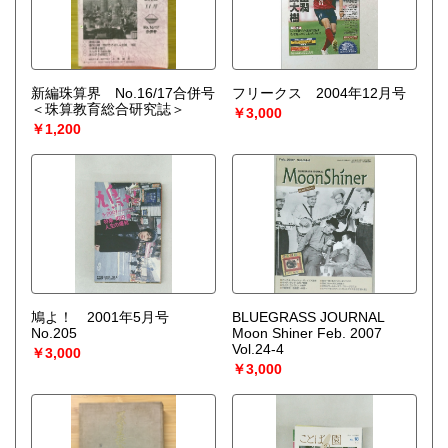
○梱包用ダンボールの無料送付可能
○買取金額の概算が知りたい方は、事前査定のサービスもぜひ
ご活用下さい。
宅配買取送付先
新編珠算界 No.16/17合併号
フリークス 2004年12月号
----------------------------------------
＜珠算教育総合研究誌＞
￥3,000
501-0224
￥1,200
岐阜県瑞穂市稲里197-1
古本倶楽部 宅配買取受付係
058-322-2366
----------------------------------------
取り扱い分野
-
オールジャンル、戦前紙モノ、古典籍
鳩よ！ 2001年5月号
BLUEGRASS JOURNAL
No.205
Moon Shiner Feb. 2007
Vol.24-4
￥3,000
￥3,000