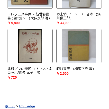
ドレフュス事件 ＜新世界叢
郷土堺 1 2 3 合本
（湯
書 ; 第2篇＞
（大仏次郎 著）
川儀三郎）
￥4,800
￥33,000
北極グマの季節
（トマス・J.
犯罪裏表
（楠瀬正澄 著）
コッホ/喜多 元子：訳）
￥2,500
￥720
ホーム
Routledge