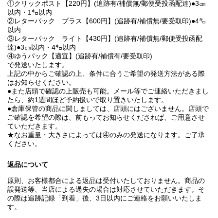
①クリックポスト【220円】(追跡有/補償無/郵便受投函配達)●3㎝
以内・1㌔以内
②レターパック プラス【600円】(追跡有/補償無/要受取印)●4㌔
以内
③レターパック ライト【430円】(追跡有/補償無/郵便受投函配
達)●3㎝以内・4㌔以内
④ゆうパック【適宜】(追跡有/補償有/要受取印)
で発送いたします。
上記の中からご確認の上、条件に合うご希望の発送方法がある際
はお知らせください。
●また店頭で確認の上販売も可能。メール等でご連絡いただきまし
たら、約1週間ほど予約扱いで取り置きいたします。
●倉庫保管の商品に関しましては、店頭にはございません。店頭で
ご確認を希望の際は、前もってお知らせくだされば、ご用意させ
ていただきます。
★なお重量・大きさによっては④のみの発送になります。ご了承
ください。
返品について
原則、お客様都合による返品は受付いたしておりません。商品の
誤発送等、当店による過失の場合は対応させていただきます。そ
の際は追跡記録「到着」後、3日以内にご連絡をお願いいたしま
す。