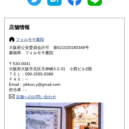
220円
220円
滋賀県
京都府
220円
220円
大阪府
兵庫県
220円
220円
店舗情報
奈良県
和歌山県
220円
220円
フォルモサ書院
大阪府公安委員会許可 第621020180348号
鳥取県
島根県
220円
220円
書籍商 フォルモサ書院
岡山県
広島県
220円
220円
〒530-0041
大阪府大阪市北区天神橋3-2-31 小西ビル2階
ＴＥＬ：090-2595-5088
山口県
徳島県
220円
220円
ＦＡＸ：--
Email：yikkou.y@gmail.com
香川県
愛媛県
220円
220円
担当者：-
店舗へのお問い合わせ
高知県
福岡県
220円
220円
佐賀県
長崎県
220円
220円
熊本県
大分県
220円
220円