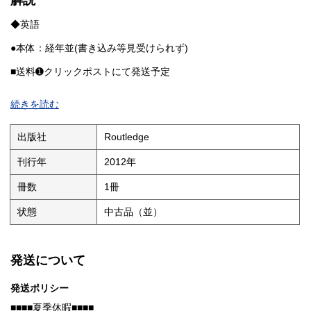
解説
◆英語
●本体：経年並(書き込み等見受けられず)
■送料➊クリックポストにて発送予定
Boxing in History
続きを読む
Martin Johnes and Matthew Taylor
357
The Construction of the Body Politic and the Politics of the Body:
出版社
Routledge
Boxing as Battle Ground for Conservatives and Radicals in Late
Georgian England
Ruti Ungar
刊行年
2012年
Real Life in the London Magazine: Pugilism and Literature in the
1820s
冊数
1冊
363
John Whale
状態
中古品（並）
'Under Queensberry Rules, So to Speak': Some Versions of a
Metaphor
381
Kasia Boddy
発送について
398
Jewish Fighters in Britain in Historical Context: Repugnance,
Requiem, Reconsideration
発送ポリシー
Michael Berkowitz
423
■■■■夏季休暇■■■■