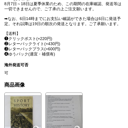
Stories of a Post-industrial Hero: The Death of Johnny Owen
8月7日～18日は夏季休業のため、この期間の在庫確認、発送等は
Martin Johnes
一切できませんので、ご了承の上ご注文願います。
444
The Boxer's 'Pugilistic-Present': Ethnographic Notes Towards a
➡なお、6日14時までにお支払い確認ができた場合は6日に発送予
Cultural History of Amateur and Professional Boxing in England
定。それ以降は19日の順次の発送となります。ご了承願います。
Alex Stewart
464
【送料】
The Culture of Boxing: Sensation and Affect
❶クリックポスト(+220円)
Kath Woodward
487
❷レターパックライト(+430円)
Book Reviews
❸レターパックプラス(+600円)
Stephen Wagg and Dave Russell (eds), Sporting Heroes of the
❹ゆうパック(適宜・補償有)
North: Sport, Religion and Culture
Robert Colls
海外発送可否
504
可
商品画像