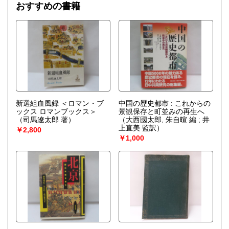
おすすめの書籍
新選組血風録 ＜ロマン・ブ
中国の歴史都市 : これからの
ックス ロマンブックス＞
景観保存と町並みの再生へ
（司馬遼太郎 著）
（大西國太郎, 朱自暄 編 ; 井
上直美 監訳）
￥2,800
￥1,000