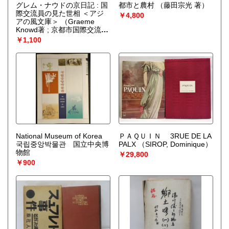
グレム・ナウドの京日記 : 国
都市と農村
（藤田宗光 著）
際交流員の見た世相 ＜アジ
￥4,800
アの風文庫＞
（Graeme
Knowd著 ; 京都市国際交流協
会編）
￥1,100
National Museum of Korea
ＰＡＱＵＩＮ 3RUE DE LA
국립중앙박물관 国立中央博
PALX
（SIROP, Dominique）
物館
￥29,800
￥900