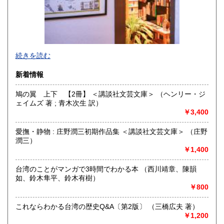
宮崎県
鹿児島県
220円
220円
沖縄県
220円
●・小説・文学・美術・台湾・中国・アジア・大阪・古地図・
続きを読む
その他
●中国語書籍：繫体字・簡体字
新着情報
沿線名：大阪メトロ JR東西線/環状線
鳩の翼 上下 【2冊】 ＜講談社文芸文庫＞ （ヘンリー・ジ
最寄駅：南森町駅 大阪天満宮駅 天満駅
ェイムズ 著 ; 青木次生 訳）
営業時間：午前11時半～午後17時半頃(入店17:20まで) (ツ
￥3,400
イッター・FB:要確認)
定休日：不定休 (ツイッター・FB:要確認)
愛撫・静物 : 庄野潤三初期作品集 ＜講談社文芸文庫＞ （庄野
潤三）
書籍の買取について
￥1,400
●紀行(特に戦前発行)・歴史・地誌他。
●台湾関連(中国語・日本語)の書籍、特に日本統治時代の文
台湾のことがマンガで3時間でわかる本 （西川靖章、陳韻
献・資料・地図等は積極的に買取を行っております。
如、鈴木隼平、鈴木有樹）
●店頭買取・出張買取等、内容等ご相談させていただきます。
￥800
これならわかる台湾の歴史Q&A〔第2版〕 （三橋広夫 著）
取り扱い分野
￥1,200
歴史、近代文献、外国書、古書一般（その他）