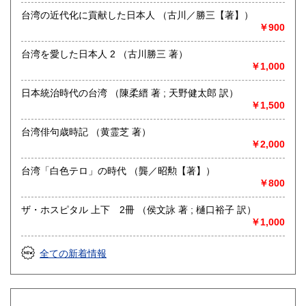
紀行・歴史・写真集・美術・台湾・絵葉書・古地図・その他
台湾の近代化に貢献した日本人 （古川／勝三【著】）
紙物・他一般
￥900
台湾を愛した日本人 2 （古川勝三 著）
￥1,000
日本統治時代の台湾 （陳柔縉 著 ; 天野健太郎 訳）
￥1,500
台湾俳句歳時記 （黄霊芝 著）
￥2,000
台湾「白色テロ」の時代 （龔／昭勲【著】）
￥800
ザ・ホスピタル 上下 2冊 （侯文詠 著 ; 樋口裕子 訳）
￥1,000
全ての新着情報