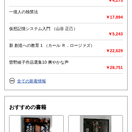
￥4,275
一億人の独禁法
￥17,894
仮想記憶システム入門 （山谷 正己）
￥5,243
新 創造への教育 1 （カール Ｒ．ロージァズ）
￥22,629
曽野綾子作品選集10 爽やかな声
￥28,751
全ての新着情報
おすすめの書籍