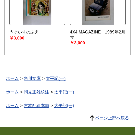
うぐいすのふえ
4X4 MAGAZINE 1989年2月
号
￥3,000
￥3,000
ホーム
角川文庫
太平記(一)
ホーム
岡見正雄校注
太平記(一)
ホーム
古本配達本舗
太平記(一)
ページ上部へ戻る