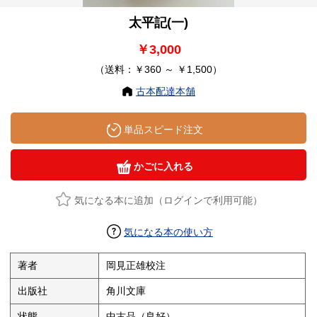
太平記(一)
￥3,000
（送料：￥360 ～ ￥1,500）
古本配達本舗
単品スピード注文
かごに入れる
気になる本に追加（ログインで利用可能）
気になる本の使い方
著者
岡見正雄校注
出版社
角川文庫
状態
中古品（良好）