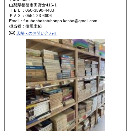
山梨県都留市田野倉416-1
ＴＥＬ：050-3590-4483
山口県
徳島県
800円
800円
ＦＡＸ：0554-23-6606
Email：furuhonhaitatuhonpo.kosho@gmail.com
香川県
愛媛県
800円
800円
担当者：檜垣圭佑
店舗へのお問い合わせ
高知県
福岡県
800円
800円
佐賀県
長崎県
800円
800円
熊本県
大分県
800円
800円
宮崎県
鹿児島県
800円
800円
沖縄県
1,500円