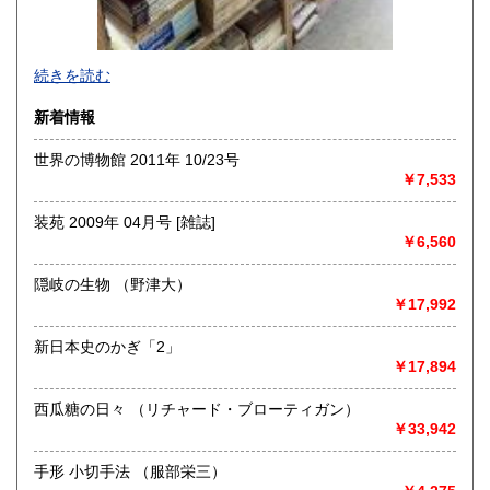
-
続きを読む
沿線名：-
新着情報
最寄駅：-
営業時間：-
世界の博物館 2011年 10/23号
定休日：-
￥7,533
書籍の買取について
装苑 2009年 04月号 [雑誌]
-
￥6,560
隠岐の生物 （野津大）
取り扱い分野
￥17,992
総記、哲学宗教、歴史、社会科学、自然科学、美術工芸、国
語国文、外国文学、古典籍、近代文献、趣味、外国書、サブ
新日本史のかぎ「2」
カルチャー、古書一般（その他）
￥17,894
書籍全般
西瓜糖の日々 （リチャード・ブローティガン）
￥33,942
手形 小切手法 （服部栄三）