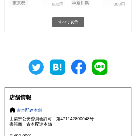
東京都
神奈川県
800円
800円
新潟県
富山県
800円
800円
すべて表示
石川県
福井県
800円
800円
山梨県
長野県
800円
800円
岐阜県
静岡県
800円
800円
愛知県
三重県
800円
800円
滋賀県
京都府
800円
800円
大阪府
兵庫県
800円
800円
店舗情報
奈良県
和歌山県
800円
800円
古本配達本舗
山梨県公安委員会許可 第471142800048号
鳥取県
島根県
800円
800円
書籍商 古本配達本舗
岡山県
広島県
800円
800円
〒402-0001