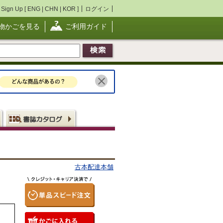
Sign Up [
ENG
|
CHN
|
KOR
]
ログイン
物かごを見る
ご利用ガイド
古本配達本舗