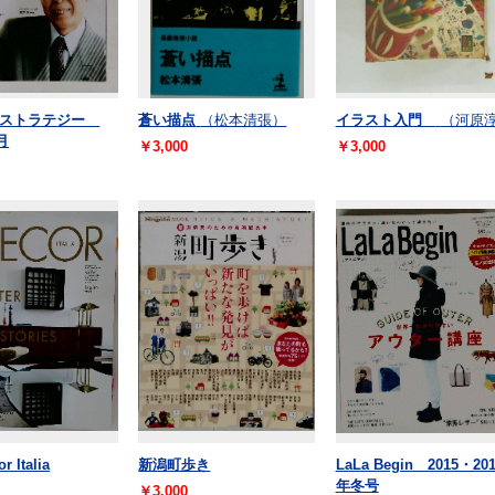
報ストラテジー
蒼い描点
（松本清張）
イラスト入門
（河原
月
￥3,000
￥3,000
r Italia
新潟町歩き
LaLa Begin 2015・201
年冬号
￥3,000