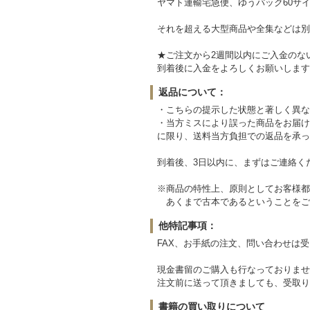
ヤマト運輸宅急便、ゆうパック60サイ
それを超える大型商品や全集などは別
★ご注文から2週間以内にご入金のな
到着後に入金をよろしくお願いします
返品について：
・こちらの提示した状態と著しく異な
・当方ミスにより誤った商品をお届け
に限り、送料当方負担での返品を承っ
到着後、3日以内に、まずはご連絡く
※商品の特性上、原則としてお客様都
あくまで古本であるということをご
他特記事項：
FAX、お手紙の注文、問い合わせは
現金書留のご購入も行なっておりませ
注文前に送って頂きましても、受取り
書籍の買い取りについて