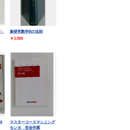
淳）
新研究数学Bの法則
￥3,000
6
マスターコースマシニング
センタ 安全作業