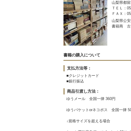
山梨県都留市
ＴＥＬ：050-
ＦＡＸ：0554
山梨県公安委
書籍商 古
書籍の購入について
支払方法等：
■クレジットカード
■銀行振込
商品引渡し方法：
ゆうメール 全国一律 360円
ゆうパケットorネコポス 全国一律 5
↓規格サイズを超える場合