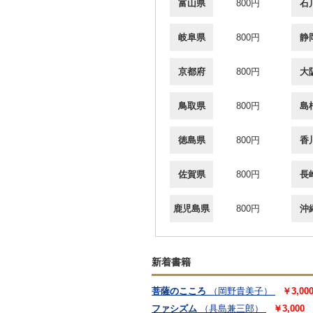
富山県
800円
石
岐阜県
800円
静
京都府
800円
大
鳥取県
800円
島
徳島県
800円
香
佐賀県
800円
長
鹿児島県
800円
沖
新着書籍
菩薩のこころ
（岡野貴美子）
￥3,0
ファシズム
（具島兼三郎）
￥3,000