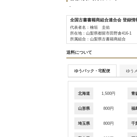
-
全国古書書籍商組合連合会 登録情
代表者名：檜垣 圭佑
所在地：山梨県都留市田野倉416-1
所属組合：山梨県古書籍商組合
送料について
ゆうパック・宅配便
ゆう
北海道
1,500円
青
山形県
800円
福
埼玉県
800円
千