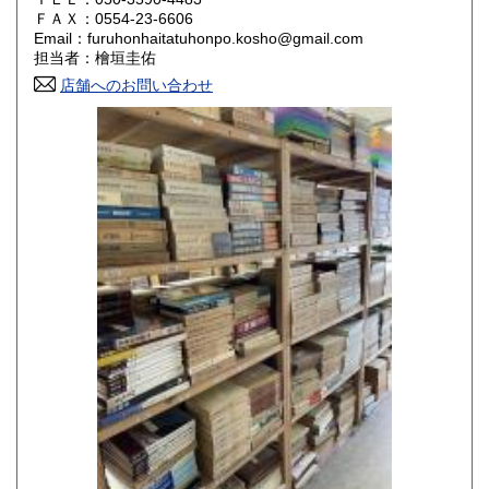
800円
800円
ＦＡＸ：0554-23-6606
Email：furuhonhaitatuhonpo.kosho@gmail.com
香川県
愛媛県
800円
800円
担当者：檜垣圭佑
店舗へのお問い合わせ
高知県
福岡県
800円
800円
佐賀県
長崎県
800円
800円
熊本県
大分県
800円
800円
宮崎県
鹿児島県
800円
800円
沖縄県
1,500円