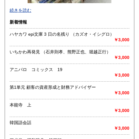
-
続きを読む
沿線名：-
新着情報
最寄駅：-
営業時間：-
ハヤカワ epi文庫 3 日の名残り （カズオ・イシグロ）
定休日：-
￥3,000
書籍の買取について
いちかわ再発見 （石井則孝、熊野正也、堀越正行）
-
￥3,000
アニパロ コミックス 19
取り扱い分野
￥3,000
総記、哲学宗教、歴史、社会科学、自然科学、美術工芸、国
語国文、外国文学、古典籍、近代文献、趣味、外国書、サブ
第1単元 顧客の資産形成と財務アドバイザー
カルチャー、古書一般（その他）
￥3,000
書籍全般
本能寺 上
￥3,000
韓国語会話
￥3,000