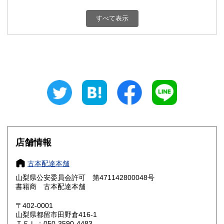
新潟県
富山県
800円
800円
すべて表示
石川県
福井県
800円
800円
山梨県
長野県
800円
800円
岐阜県
静岡県
800円
800円
愛知県
三重県
800円
800円
滋賀県
京都府
800円
800円
大阪府
兵庫県
800円
800円
店舗情報
奈良県
和歌山県
800円
800円
古本配達本舗
山梨県公安委員会許可 第471142800048号
鳥取県
島根県
800円
800円
書籍商 古本配達本舗
岡山県
広島県
800円
800円
〒402-0001
山梨県都留市田野倉416-1
ＴＥＬ：050-3590-4483
山口県
徳島県