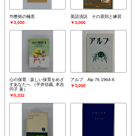
均整術の極意
英語演説 その原則と練習
￥3,000
￥3,000
心の保育 : 楽しい保育をめざ
アルプ Alp 76 1964-6
すあなたへ
（平井信義, 本吉
￥3,000
円子 著）
￥5,332