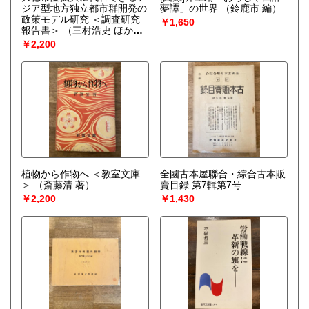
ジア型地方独立都市群開発の
夢譚」の世界
（鈴鹿市 編）
政策モデル研究 ＜調査研究
￥1,650
報告書＞
（三村浩史 ほか著 ;
第一住宅建設協会, 地域社会
￥2,200
研究所 編）
植物から作物へ ＜教室文庫
全國古本屋聯合・綜合古本販
＞
（斎藤清 著）
賣目録 第7輯第7号
￥2,200
￥1,430