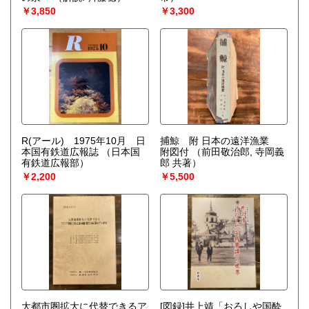
￥3,850
￥3,300
R(アール) 1975年10月 日
捕鯨 附 日本の遠洋漁業
本国有鉄道広報誌
（日本国
附図付
（前田敬治郎, 寺岡義
有鉄道広報部）
郎 共著）
￥2,200
￥5,500
大都市圏拡大に代替できるア
[図録]井上靖「おろしや国酔