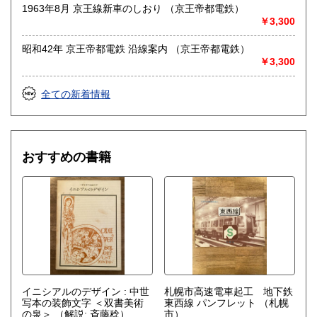
1963年8月 京王線新車のしおり （京王帝都電鉄）
●適格請求書発行事業者登録番号T5810818777848●
￥3,300
沿線名：-
昭和42年 京王帝都電鉄 沿線案内 （京王帝都電鉄）
最寄駅：-
￥3,300
営業時間：不定
定休日：土日祝休&不定休
全ての新着情報
書籍の買取について
-
おすすめの書籍
取り扱い分野
古書一般（その他）
イニシアルのデザイン : 中世
札幌市高速電車起工 地下鉄
写本の装飾文字 ＜双書美術
東西線 パンフレット
（札幌
の泉＞
（解説: 斉藤稔）
市）