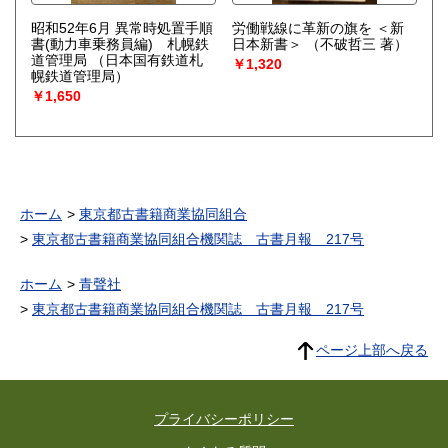
昭和52年6月 異常時処置手順
労働戦線に革新の旗を ＜新
書(動力車乗務員編) 札幌鉄
日本新書＞
（不破哲三 著）
道管理局
（日本国有鉄道札
￥1,320
幌鉄道管理局）
￥1,650
ホーム
東京都古書籍商業協同組合
東京都古書籍商業協同組合機関誌 古書月報 217号
ホーム
青聲社
東京都古書籍商業協同組合機関誌 古書月報 217号
ページ上部へ戻る
プライバシーポリシー