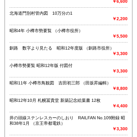
￥6,600
●対面での販売、お渡しはおこなっておりません●
北海道門別村管内図 10万分の1
●土・日・祝休&不定休●
￥2,200
●代引発送はおこなっておりません●
昭和4年 小樽市勢要覧 （小樽市役所）
￥5,500
●送料の事前表示が義務化されたことにより、当方の【単品ス
ピード注文(即決注文)】対象以外の商品は、「日本の古本
釧路 数字より見たる 昭和12年度版 （釧路市役所）
屋」側が自動的に設定している【300円】の送料が表示され
￥3,300
ておりますが、実際には送料を実費で頂戴いたします。未修
正の在庫に関しては随時、【単品スピード注文】への対応と
送料の入力を進めておりますので、どうぞご了承ください●
小樽市勢要覧 昭和12年版 付図付
￥3,300
●「日本の古本屋」に登録されているお客様名義とは別名義の
領収書をご希望されているお客様は、【必ず、お振込み/ご決
昭和11年 小樽市鳥観図 吉田初三郎 （田坂昇編輯）
済前にご連絡ください】。お振込後/ご決済後には、ご希望に
￥8,800
沿えないことをご了承ください(即決ご注文をお選びの際に
は、ご注文の前後にご連絡ください)●
昭和12年10月 札幌冨貴堂 新築記念絵葉書 12枚
￥4,400
●御公費でのご購入の場合にも、「日本の古本屋」からのご注
文をお願い申し上げます。なお後払いでの公費ご購入は本体
井の頭線ステンレスカーのしおり RAILFAN No.109附録 昭
価格3,000円以上からお受けいたします●
和38年1月 （京王帝都電鉄）
￥3,300
●お問い合わせはメールにて受け付けます。お名前、ご住所、
ご連絡先を記載のうえ、お問い合わせください●