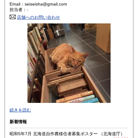
Email：seiseisha@gmail.com
香川県
愛媛県
200円
200円
担当者：-
店舗へのお問い合わせ
高知県
福岡県
200円
200円
佐賀県
長崎県
200円
200円
熊本県
大分県
200円
200円
宮崎県
鹿児島県
200円
200円
沖縄県
200円
事務所営業です(店舗はございません)。
続きを読む
「日本の古本屋」上に登録されている書籍は、遠方の倉庫に
新着情報
て管理しており、登録住所にはございません。また電話、ハ
ガキ、FAXでのご注文、ご質問等はお受けできません。ご了
昭和5年7月 北海道自作農移住者募集ポスター （北海道庁）
承ください。