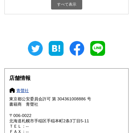
すべて表示
石川県
福井県
200円
200円
山梨県
長野県
200円
200円
岐阜県
静岡県
200円
200円
愛知県
三重県
200円
200円
滋賀県
京都府
200円
200円
大阪府
兵庫県
200円
200円
店舗情報
奈良県
和歌山県
200円
200円
青聲社
東京都公安委員会許可 第 304361008886 号
鳥取県
島根県
200円
200円
書籍商 青聲社
岡山県
広島県
200円
200円
〒006-0022
北海道札幌市手稲区手稲本町2条3丁目5-11
ＴＥＬ：--
山口県
徳島県
200円
200円
ＦＡＸ：--