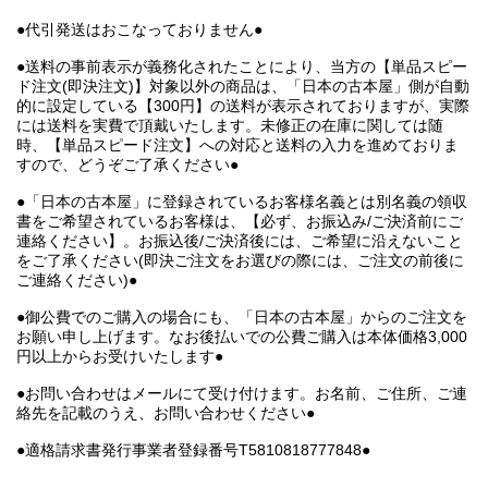
●代引発送はおこなっておりません●
●送料の事前表示が義務化されたことにより、当方の【単品スピー
ド注文(即決注文)】対象以外の商品は、「日本の古本屋」側が自動
的に設定している【300円】の送料が表示されておりますが、実際
には送料を実費で頂戴いたします。未修正の在庫に関しては随
時、【単品スピード注文】への対応と送料の入力を進めておりま
すので、どうぞご了承ください●
●「日本の古本屋」に登録されているお客様名義とは別名義の領収
書をご希望されているお客様は、【必ず、お振込み/ご決済前にご
連絡ください】。お振込後/ご決済後には、ご希望に沿えないこと
をご了承ください(即決ご注文をお選びの際には、ご注文の前後に
ご連絡ください)●
●御公費でのご購入の場合にも、「日本の古本屋」からのご注文を
お願い申し上げます。なお後払いでの公費ご購入は本体価格3,000
円以上からお受けいたします●
●お問い合わせはメールにて受け付けます。お名前、ご住所、ご連
絡先を記載のうえ、お問い合わせください●
●適格請求書発行事業者登録番号T5810818777848●