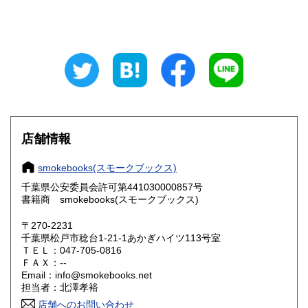
山梨県
長野県
385円
385円
岐阜県
静岡県
385円
385円
愛知県
三重県
385円
385円
滋賀県
京都府
385円
385円
店舗情報
大阪府
兵庫県
385円
385円
smokebooks(スモークブックス)
奈良県
和歌山県
385円
385円
千葉県公安委員会許可第441030000857号
書籍商 smokebooks(スモークブックス)
鳥取県
島根県
385円
385円
〒270-2231
岡山県
広島県
385円
385円
千葉県松戸市稔台1-21-1あかぎハイツ113号室
ＴＥＬ：047-705-0816
山口県
徳島県
ＦＡＸ：--
385円
385円
Email：info@smokebooks.net
担当者：北澤孝裕
香川県
愛媛県
385円
385円
店舗へのお問い合わせ