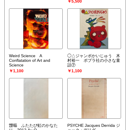
￥5,500
Weird Science A
◯△ジャンボかいじゅう 木
Conflatation of Art and
村裕一 ポプラ社の小さな童
Science
話⑦
￥1,100
￥1,100
靉嘔 ふたたび虹のかなた
PSYCHE Jacques Derrida ジ