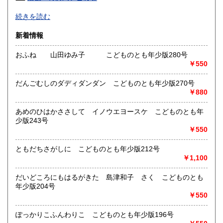
高知県
福岡県
385円
385円
-
続きを読む
沿線名：武蔵野線
佐賀県
長崎県
385円
385円
新着情報
最寄駅：新八柱
営業時間：11:00~18:30
熊本県
大分県
385円
385円
おふね 山田ゆみ子 こどものとも年少版280号
定休日：木曜日
￥550
宮崎県
鹿児島県
書籍の買取について
385円
385円
だんごむしのダディダンダン こどものとも年少版270号
店頭・出張・郵送買取り受け付けております。
￥880
沖縄県
385円
お気軽にお問い合わせください。
あめのひはかささして イノウエヨースケ こどものとも年
少版243号
取り扱い分野
￥550
哲学宗教、美術工芸、趣味、サブカルチャー、古書一般（そ
の他）
ともだちさがしに こどものとも年少版212号
￥1,100
だいどころにもはるがきた 島津和子 さく こどものとも
年少版204号
￥550
ぽっかりこふんわりこ こどものとも年少版196号