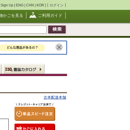
Sign Up [
ENG
|
CHN
|
KOR
]
ログイン
物かごを見る
ご利用ガイド
古本配達本舗