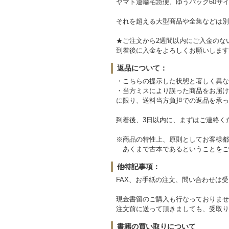
ヤマト運輸宅急便、ゆうパック60サイ
それを超える大型商品や全集などは別
★ご注文から2週間以内にご入金のな
到着後に入金をよろしくお願いします
返品について：
・こちらの提示した状態と著しく異な
・当方ミスにより誤った商品をお届け
に限り、送料当方負担での返品を承っ
到着後、3日以内に、まずはご連絡く
※商品の特性上、原則としてお客様都
あくまで古本であるということをご
他特記事項：
FAX、お手紙の注文、問い合わせは
現金書留のご購入も行なっておりませ
注文前に送って頂きましても、受取り
書籍の買い取りについて