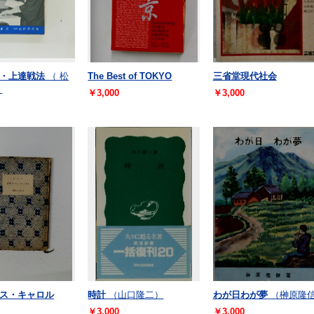
・上達戦法
（ 松
The Best of TOKYO
三省堂現代社会
）
￥3,000
￥3,000
ス・キャロル
時計
（山口隆二）
わが日わが夢
（榊原隆
￥3,000
￥3,000