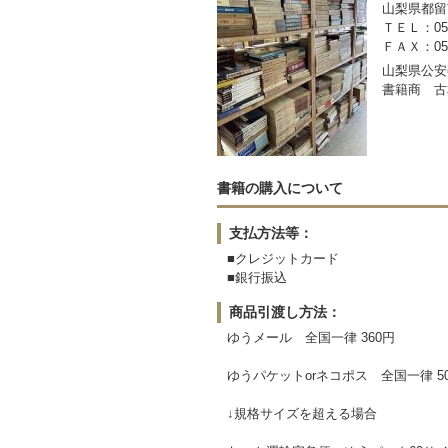
山梨県都留市
ＴＥＬ：050-
ＦＡＸ：0554
山梨県公安委
書籍商 古
書籍の購入について
支払方法等：
■クレジットカード
■銀行振込
商品引渡し方法：
ゆうメール 全国一律 360円
ゆうパケットorネコポス 全国一律 5
↓規格サイズを超える場合