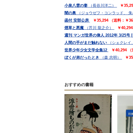
小泉八雲の妻
（長谷川洋二）
￥35,
闇の奥
（ジョウゼフ・コンラッド、 
函付 安部公房
￥35,294 （送料：￥3
煙草と悪魔
（芥川 龍之介）
￥40,2
週刊 マンガ世界の偉人 2012年 3/25号 
人間の手がまだ触れない
（シェクレイ
世界少年少女文学全集12
￥40,294
ぼくが弟だったとき
（森 忠明）
￥3
おすすめの書籍