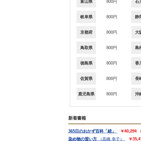
富山県
800円
石
岐阜県
800円
静
京都府
800円
大
鳥取県
800円
島
徳島県
800円
香
佐賀県
800円
長
鹿児島県
800円
沖
新着書籍
365日のおかず百科「続」
￥40,294
染め物の習い方
（高橋 幸子）
￥35,