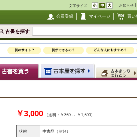
お知らせ
文字サイズ
会員登録
マイページ
買い
古書を探す
￥3,000
（送料：￥360 ～ ￥1,500）
状態
中古品（良好）