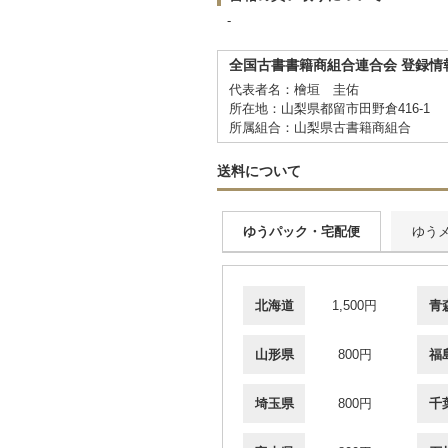
-
全国古書書籍商組合連合会 登録情
代表者名：檜垣 圭佑
所在地：山梨県都留市田野倉416-1
所属組合：山梨県古書籍商組合
送料について
ゆうパック・宅配便
ゆう
北海道
1,500円
青
山形県
800円
福
埼玉県
800円
千