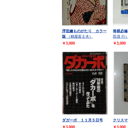
浮世繪ものがたり カラー
将棋必修
版
（鶴屋富士夫）
田茂 行
￥3,000
￥3,000
ダガーポ １１月５日号
クリスマ
￥3,000
￥3,000