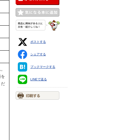
ポストする
シェアする
ブックマークする
ん。
料を
LINEで送る
くだ
ま