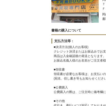
Ｔ
Ｆ
岡
書
書籍の購入について
支払方法等：
■決済方法(個人のお客様)
クレジット決済またはお振込みでお支
商品は入金確認後の発送となります。
お振込名義人様のお名前がご注文者様
■領収書
領収書が必要なお客様は、お支払いの
(宛名、但し書き等もお知らせください
■公費購入
公費購入の際は、ご注文時に備考欄に
■その他
代引き、着払いには対応しておりませ