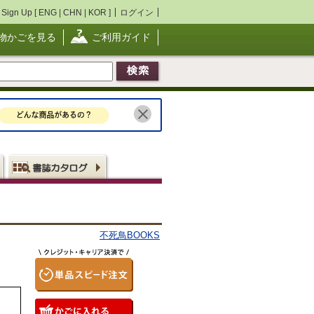
Sign Up [
ENG
|
CHN
|
KOR
]
ログイン
物かごを見る
ご利用ガイド
不死鳥BOOKS