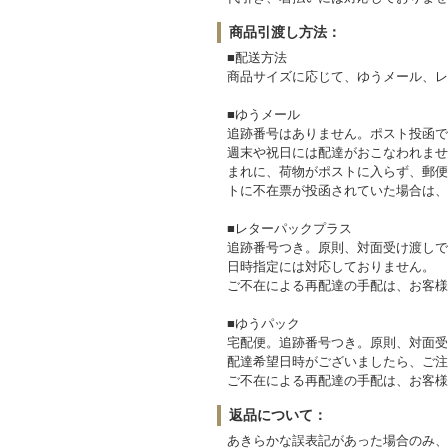
商品引渡し方法：
■配送方法
商品サイズに応じて、ゆうメール、レ
■ゆうメール
追跡番号はありません。ポスト投函で
週末や祝日には配達がおこなわれませ
まれに、荷物がポストに入らず、郵便
トに不在票が投函されていた場合は、
■レターパックプラス
追跡番号つき。原則、対面受け渡しで
日時指定には対応しておりません。
ご不在による再配達の手配は、お客様
■ゆうパック
宅配便。追跡番号つき。原則、対面受
配達希望日時がございましたら、ご注
ご不在による再配達の手配は、お客様
返品について：
あきらかな誤表記があった場合のみ、