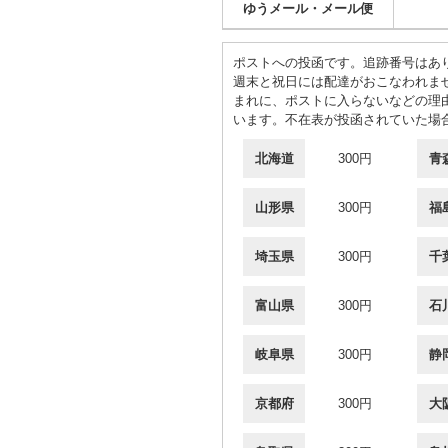
ゆうメール・メール便
ポストへの投函です。追跡番号はあ
週末と祝日には配達がおこなわれま
まれに、ポストに入らないなどの理
います。不在表が投函されていた場
北海道
300円
青
山形県
300円
福
埼玉県
300円
千
富山県
300円
石
岐阜県
300円
静
京都府
300円
大