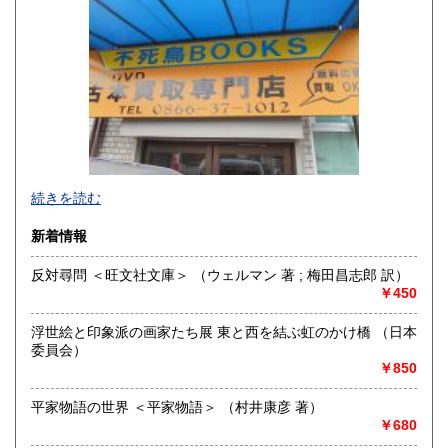
山口県
徳島県
300円
300円
香川県
愛媛県
300円
300円
高知県
福岡県
300円
300円
佐賀県
長崎県
300円
300円
不死鳥BOOKSでは、書籍だけでなくCD、DVD、レコード、
熊本県
大分県
300円
300円
続きを読む
ゲーム、おもちゃ、骨董品まであらゆるものの買い取りがで
きます。店主が、日本全国買取にお伺いいたします。お気軽
宮崎県
鹿児島県
新着情報
300円
300円
にお問い合わせください。出張費は、無料です。
反対尋問 ＜旺文社文庫＞ （ウェルマン 著 ; 梅田昌志郎 訳）
沖縄県
300円
沿線名：伯備線・桃太郎線(吉備線)
￥450
最寄駅：総社駅
営業時間：9時から17時
浮世絵と印象派の画家たち展 東と西を結ぶ虹のかけ橋 （日本
定休日：年中無休
委員会）
￥850
書籍の買取について
不死鳥BOOKSでは、書籍だけでなくCD、DVD、レコード、
平家物語の世界 ＜平家物語＞ （村井康彦 著）
ゲーム、おもちゃ、骨董品まであらゆるものの買い取りがで
￥680
きます。店主が、日本全国買取にお伺いいたします。お気軽