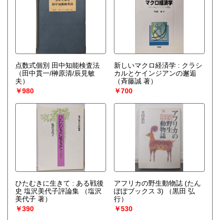
点数式個別 田中知能検査法
新しいマクロ経済学 : クラシ
（田中貫一/榊原清/辰見敏
カルとケインジアンの邂逅
夫）
（斉藤誠 著）
￥980
￥700
ひたむきに生きて : ある戦後
アフリカの野生動物誌 (たん
史 塩沢美代子評論集
（塩沢
ぽぽブックス 3)
（黒田 弘
美代子 著）
行）
￥390
￥530