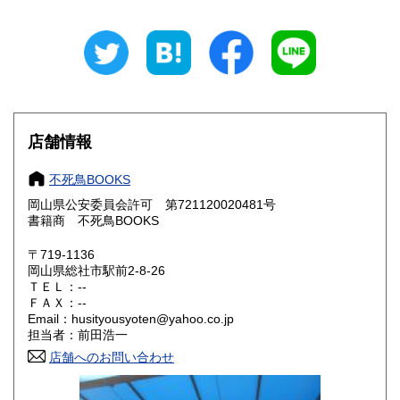
新潟県
富山県
300円
300円
石川県
福井県
300円
300円
山梨県
長野県
300円
300円
店舗情報
岐阜県
静岡県
300円
300円
不死鳥BOOKS
愛知県
三重県
300円
300円
岡山県公安委員会許可 第721120020481号
書籍商 不死鳥BOOKS
滋賀県
京都府
300円
300円
〒719-1136
大阪府
兵庫県
300円
300円
岡山県総社市駅前2-8-26
ＴＥＬ：--
奈良県
和歌山県
ＦＡＸ：--
300円
300円
Email：husityousyoten@yahoo.co.jp
担当者：前田浩一
鳥取県
島根県
300円
300円
店舗へのお問い合わせ
岡山県
広島県
300円
300円