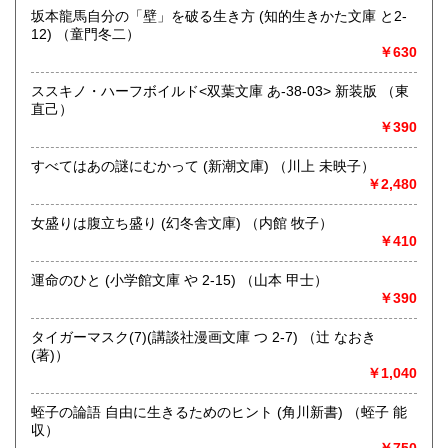
にお問い合わせください。出張費は、無料です。
坂本龍馬自分の「壁」を破る生き方 (知的生きかた文庫 と2-
12) （童門冬二）
￥630
取り扱い分野
哲学宗教、歴史、社会科学、自然科学、美術工芸、趣味、外
ススキノ・ハーフボイルド<双葉文庫 あ-38-03> 新装版 （東
国書、サブカルチャー、古書一般（その他）
直己）
オールジャンル
￥390
すべてはあの謎にむかって (新潮文庫) （川上 未映子）
￥2,480
女盛りは腹立ち盛り (幻冬舎文庫) （内館 牧子）
￥410
運命のひと (小学館文庫 や 2-15) （山本 甲士）
￥390
タイガーマスク(7)(講談社漫画文庫 つ 2-7) （辻 なおき
(著)）
￥1,040
蛭子の論語 自由に生きるためのヒント (角川新書) （蛭子 能
収）
￥750