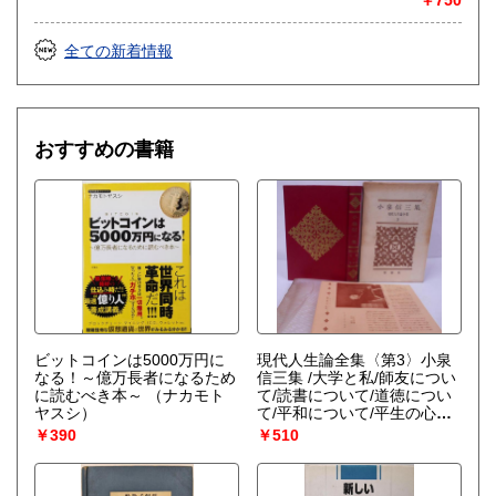
全ての新着情報
おすすめの書籍
ビットコインは5000万円に
現代人生論全集〈第3〉小泉
なる！～億万長者になるため
信三集 /大学と私/師友につい
に読むべき本～
（ナカモト
て/読書について/道徳につい
ヤスシ）
て/平和について/平生の心が
け
（小泉信三）
￥390
￥510