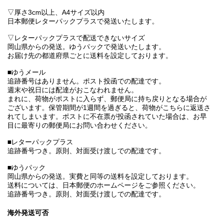
▽厚さ3cm以上、A4サイズ以内
日本郵便レターパックプラスで発送いたします。
▽レターパックプラスで配送できないサイズ
岡山県からの発送。ゆうパックで発送いたします。
お届け先の都道府県ごとに送料を設定しております。
■ゆうメール
追跡番号はありません。ポスト投函での配達です。
週末や祝日には配達がおこなわれません。
まれに、荷物がポストに入らず、郵便局に持ち戻りとなる場合が
ございます。保管期間が1週間を過ぎると、荷物がこちらに返送さ
れてしまいます。ポストに不在票が投函されていた場合は、お早
目に最寄りの郵便局にお問い合わせください。
■レターパックプラス
追跡番号つき。原則、対面受け渡しでの配達です。
■ゆうパック
岡山県からの発送。実費と同等の送料を設定しております。
送料については、日本郵便のホームページをご参照ください。
追跡番号つき。原則、対面受け渡しでの配達です。
海外発送可否