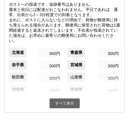
ポストへの投函です。追跡番号はありません。
週末と祝日には配達がおこなわれません。平日であれば、通
常、出荷から2～3日程度での到着となります。
まれに、ポストに入らないなどの理由で、荷物が郵便局に持
ち替えられる場合があります。郵便局に保管された荷物は1週
間経過すると返送されてしまいます。不在表が投函されてい
た場合は、お早めに最寄りの郵便局にお問い合わせくださ
い。
北海道
青森県
300円
300円
岩手県
宮城県
300円
300円
秋田県
山形県
300円
300円
福島県
茨城県
300円
300円
栃木県
群馬県
300円
300円
すべて表示
埼玉県
千葉県
300円
300円
東京都
神奈川県
300円
300円