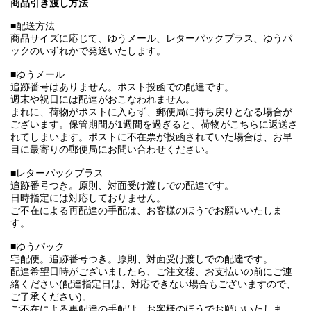
商品引き渡し方法
■配送方法
商品サイズに応じて、ゆうメール、レターパックプラス、ゆうパ
ックのいずれかで発送いたします。
■ゆうメール
追跡番号はありません。ポスト投函での配達です。
週末や祝日には配達がおこなわれません。
まれに、荷物がポストに入らず、郵便局に持ち戻りとなる場合が
ございます。保管期間が1週間を過ぎると、荷物がこちらに返送さ
れてしまいます。ポストに不在票が投函されていた場合は、お早
目に最寄りの郵便局にお問い合わせください。
■レターパックプラス
追跡番号つき。原則、対面受け渡しでの配達です。
日時指定には対応しておりません。
ご不在による再配達の手配は、お客様のほうでお願いいたしま
す。
■ゆうパック
宅配便。追跡番号つき。原則、対面受け渡しでの配達です。
配達希望日時がございましたら、ご注文後、お支払いの前にご連
絡ください(配達指定日は、対応できない場合もございますので、
ご了承ください)。
ご不在による再配達の手配は、お客様のほうでお願いいたしま