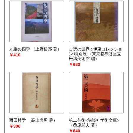
九重の四季
（上野哲郎 著）
古玩の世界 : 伊東コレクショ
ン 特別展
（東京都渋谷区立
￥410
松濤美術館 編）
￥680
西田哲学
（高山岩男 著）
第二芸術<講談社学術文庫>
（桑原武夫 著）
￥390
￥840