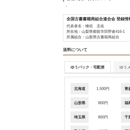
-
全国古書書籍商組合連合会 登録情
代表者名：檜垣 圭佑
所在地：山梨県都留市田野倉416-1
所属組合：山梨県古書籍商組合
送料について
ゆうパック・宅配便
ゆう
北海道
1,500円
青
山形県
800円
福
埼玉県
800円
千