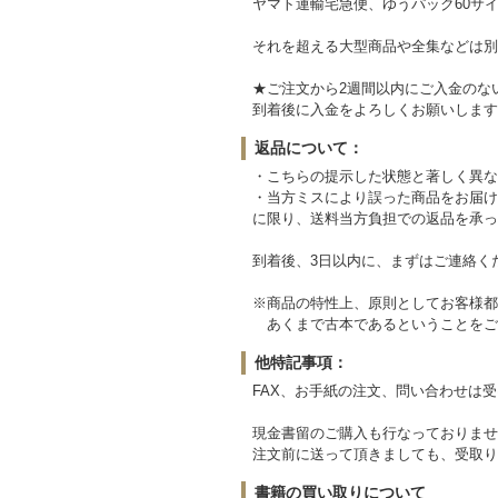
ヤマト運輸宅急便、ゆうパック60サイ
それを超える大型商品や全集などは別
★ご注文から2週間以内にご入金のな
到着後に入金をよろしくお願いします
返品について：
・こちらの提示した状態と著しく異な
・当方ミスにより誤った商品をお届け
に限り、送料当方負担での返品を承っ
到着後、3日以内に、まずはご連絡く
※商品の特性上、原則としてお客様都
あくまで古本であるということをご
他特記事項：
FAX、お手紙の注文、問い合わせは
現金書留のご購入も行なっておりませ
注文前に送って頂きましても、受取り
書籍の買い取りについて