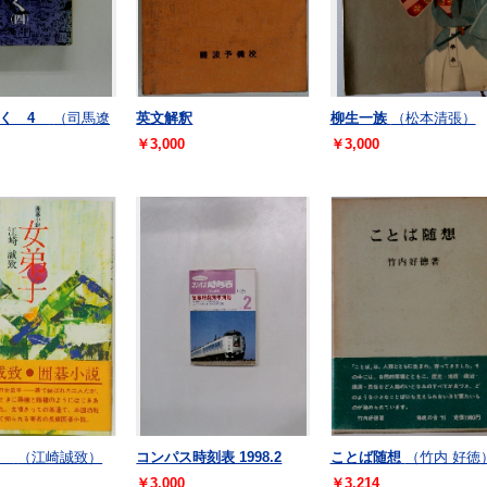
ゆく 4
（司馬遼
英文解釈
柳生一族
（松本清張）
￥3,000
￥3,000
説
（江崎誠致）
コンパス時刻表 1998.2
ことば随想
（竹内 好徳
￥3,000
￥3,214