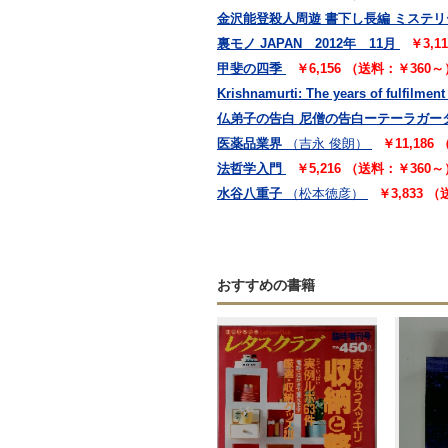
金沢能登殺人周遊 書下し長編 ミステリ
裏モノ JAPAN 2012年 11月
￥3,1
甲斐の四季
￥6,156 （送料：￥360～
Krishnamurti: The years of fulfilment
仏弟子の告白 尼僧の告白ーテーラガー
医薬品業界
（吉永 俊朗）
￥11,186
法哲学入門
￥5,216 （送料：￥360～
水谷八重子
（松本徳彦）
￥3,833 
おすすめの書籍