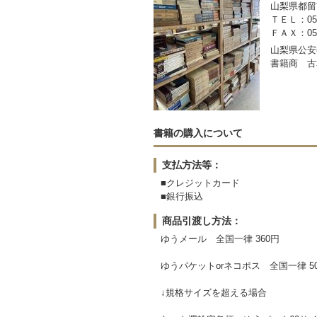
山梨県都留市
ＴＥＬ：050-
ＦＡＸ：0554
山梨県公安委
書籍商 古
書籍の購入について
支払方法等：
■クレジットカード
■銀行振込
商品引渡し方法：
ゆうメール 全国一律 360円
ゆうパケットorネコポス 全国一律 5
↓規格サイズを超える場合