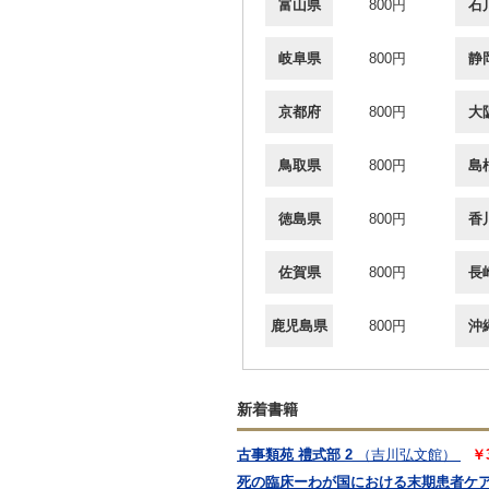
富山県
800円
石
岐阜県
800円
静
京都府
800円
大
鳥取県
800円
島
徳島県
800円
香
佐賀県
800円
長
鹿児島県
800円
沖
新着書籍
古事類苑 禮式部 2
（吉川弘文館）
￥
死の臨床ーわが国における末期患者ケ