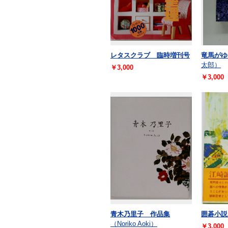
レタスクラブ 臨時増刊号
竜馬が
太郎）
￥3,000
￥3,000
青木乃里子 作品集
囲碁小
（Noriko Aoki）
￥3,000