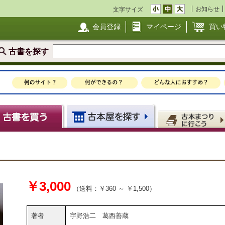
お知らせ
文字サイズ
会員登録
マイページ
買い
古書を探す
￥3,000
（送料：￥360 ～ ￥1,500）
著者
宇野浩二 葛西善蔵