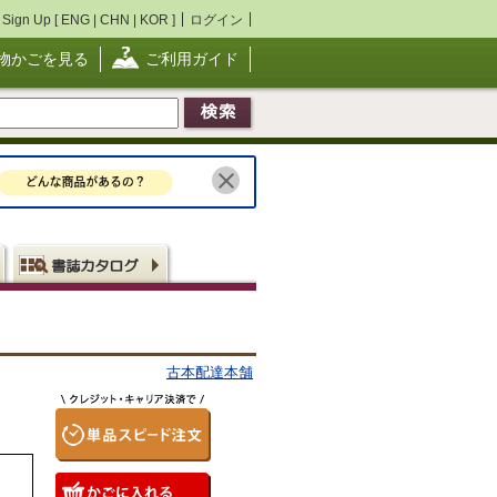
Sign Up [
ENG
|
CHN
|
KOR
]
ログイン
物かごを見る
ご利用ガイド
古本配達本舗