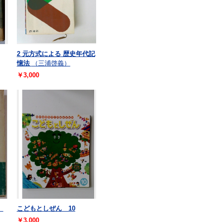
2 元方式による 歴史年代記
憶法
（三浦啓義）
￥3,000
）
こどもとしぜん 10
￥3,000