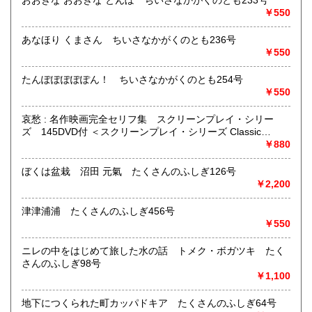
おおきな おおきな とんぼ ちいさなかがくのとも233号
定休日：木曜日
￥550
宮崎県
鹿児島県
書籍の買取について
385円
385円
あなほり くまさん ちいさなかがくのとも236号
店頭・出張・郵送買取り受け付けております。
￥550
沖縄県
385円
お気軽にお問い合わせください。
たんぽぽぽぽぽん！ ちいさなかがくのとも254号
￥550
取り扱い分野
哲学宗教、美術工芸、趣味、サブカルチャー、古書一般（そ
哀愁 : 名作映画完全セリフ集 スクリーンプレイ・シリー
の他）
ズ 145DVD付 ＜スクリーンプレイ・シリーズ Classic
screenplay 145＞ （中林正身, 塩川千尋, 宮本節子, 高橋順子,
￥880
中村真理, 曽根田純子, 曽根田憲三 訳 ; 曽根田憲三 監修 ; 曽根
田憲三 語句解説）
ぼくは盆栽 沼田 元氣 たくさんのふしぎ126号
￥2,200
津津浦浦 たくさんのふしぎ456号
￥550
ニレの中をはじめて旅した水の話 トメク・ボガツキ たく
さんのふしぎ98号
￥1,100
地下につくられた町カッパドキア たくさんのふしぎ64号