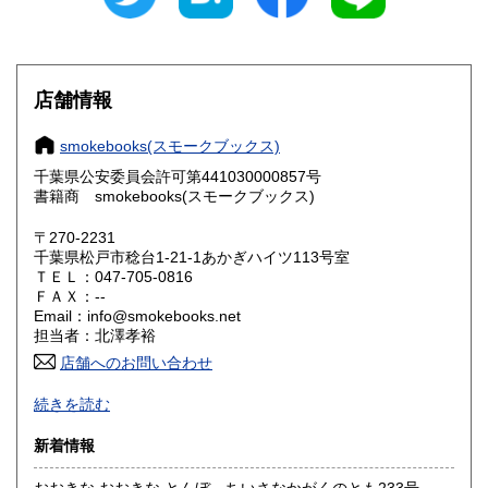
愛知県
三重県
385円
385円
滋賀県
京都府
385円
385円
店舗情報
大阪府
兵庫県
385円
385円
smokebooks(スモークブックス)
奈良県
和歌山県
385円
385円
千葉県公安委員会許可第441030000857号
書籍商 smokebooks(スモークブックス)
鳥取県
島根県
385円
385円
〒270-2231
岡山県
広島県
385円
385円
千葉県松戸市稔台1-21-1あかぎハイツ113号室
ＴＥＬ：047-705-0816
山口県
徳島県
ＦＡＸ：--
385円
385円
Email：info@smokebooks.net
担当者：北澤孝裕
香川県
愛媛県
385円
385円
店舗へのお問い合わせ
高知県
福岡県
385円
385円
-
続きを読む
沿線名：武蔵野線
佐賀県
長崎県
385円
385円
新着情報
最寄駅：新八柱
営業時間：11:00~18:30
熊本県
大分県
385円
385円