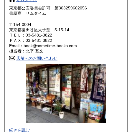
東京都公安委員会許可 第303259602056
鳥取県
島根県
0円
0円
書籍商 サムタイム
岡山県
広島県
0円
0円
〒154-0004
東京都世田谷区太子堂 5-15-14
ＴＥＬ：03-5481-3822
山口県
徳島県
0円
0円
ＦＡＸ：03-5481-3822
Email：book@sometime-books.com
香川県
愛媛県
0円
0円
担当者：北平 基文
店舗へのお問い合わせ
高知県
福岡県
0円
0円
佐賀県
長崎県
0円
0円
熊本県
大分県
0円
0円
宮崎県
鹿児島県
0円
0円
沖縄県
0円
●当店では国内送料は無料です。（特記されたものを除きま
続きを読む