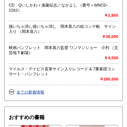
ルの向かい 小田急バス太子堂停留所前
CD Qいしかわ＋遠藤征志／なかよし （番号＝WNCD-
営業時間：平日=10:00〜19:00 日曜・祭日=12:00～18:00
2262）
定休日：火曜日
￥2,800
書籍の買取について
描いちゃ消し描いちゃ消し 岡本喜八の絵コンテ帖 サイン
入り （岡本喜八）
店頭買取り、出張買取りを承っております。
￥38,000
古物商として書籍以外の品々も買取りしています。
お気軽にご相談下さい。
映画パンフレット 岡本喜八監督 ワンマンショー 小判 （文
芸地下劇場）
取り扱い分野
￥4,000
社会科学、美術工芸、趣味、外国書、サブカルチャー、古書
一般（その他）
マイルス・デイビス直筆サイン入りレコード & 7重奏団コン
アナログ・レコードやCDなどの音楽・音声・映像メディア
サート・パンフレット
￥280,000
全ての新着情報
おすすめの書籍