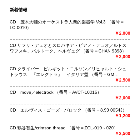
す）。
クリックポスト、スマートレター、レターパック、ゆうメ
新着情報
ール、定形外郵便、
ネコポス、ヤマト宅急便などでお届けしています。
CD 茂木大輔のオーケストラ人間的楽器学 Vol.3 （番号＝
但し、お客様が配送方法をご指定になる場合又は、
LC-0010）
後払いをご希望の場合は送料の実費をお支払い頂きます。
￥2,000
代引きをご希望の場合は代引き手数料及び送料の実費をお
支払い下さい。
●公費ご購入を承ります。 送料は実費をご負担下さい。 お
CD サフリ・デュオとスロバキア・ピアノ・デュオ／ルトス
支払いは後払いが可能です。
ワフスキ、バルトーク、ヘルヴェグ （番号＝CHAN 9398）
※当店は【インボイス制度】の適格請求書発行事業者では
￥2,000
ございません。
●当店では迅速な発送を心掛けています。
CD クライバー、ビルギット・ニルソン／リヒャルト・シュ
ご送金、ご決済の確認が出来ましたら通常24時間以内にお
トラウス 『エレクトラ』 イタリア盤 （番号＝GM
買上商品を発送しています。
6.0001）
￥2,500
（ゆうメールは例外が有ります）。
●商品の発送に際しては水濡れ対策等、丁寧な梱包を心掛けて
CD move／electrock （番号＝AVCT-10015）
います。
￥2,000
●一部の商品は店頭販売の為、品切れになる場合が有りま
す。 ご容赦下さい。
CD エルヴィス・ゴーズ・バロック （番号＝8.99 0054J）
●当店は古書以外にも様々な商品を取り扱っています。下記
￥1,200
『Webサイト』をぜひご覧下さい。
CD 鶴谷智生/crimson thread （番号＝ZCL-019～020）
沿線名：東急田園都市線
￥2,500
最寄駅：三軒茶屋駅北出口Aから下北沢方面へ6分 ゴリラビ