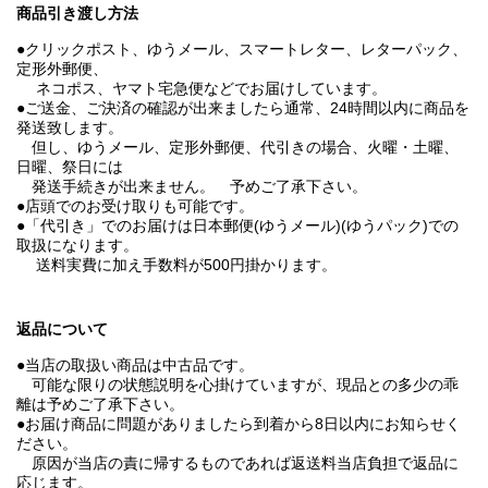
商品引き渡し方法
●クリックポスト、ゆうメール、スマートレター、レターパック、
定形外郵便、
ネコポス、ヤマト宅急便などでお届けしています。
●ご送金、ご決済の確認が出来ましたら通常、24時間以内に商品を
発送致します。
但し、ゆうメール、定形外郵便、代引きの場合、火曜・土曜、
日曜、祭日には
発送手続きが出来ません。 予めご了承下さい。
●店頭でのお受け取りも可能です。
●「代引き」でのお届けは日本郵便(ゆうメール)(ゆうパック)での
取扱になります。
送料実費に加え手数料が500円掛かります。
返品について
●当店の取扱い商品は中古品です。
可能な限りの状態説明を心掛けていますが、現品との多少の乖
離は予めご了承下さい。
●お届け商品に問題がありましたら到着から8日以内にお知らせく
ださい。
原因が当店の責に帰するものであれば返送料当店負担で返品に
応じます。