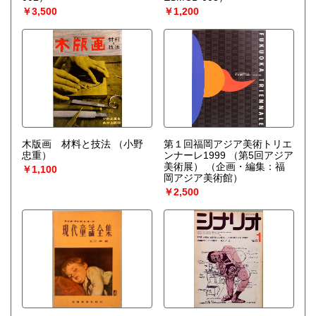
￥3,500
￥1,200
木版画 材料と技法
（小野
第１回福岡アジア美術トリエ
忠重）
ンナーレ1999 （第5回アジア
美術展）
（企画・編集：福
￥1,100
岡アジア美術館）
￥2,500