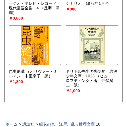
ラジオ・テレビ・レコード
シナリオ 1972年1月号
現代童謡全集 4
（足羽 章
￥900
編）
￥3,000
昆虫絶滅
（オリヴァー・ミ
ドリトル先生の郵便局 岩波
ルマン 中里京子・訳）
少年文庫 1023
（ヒュー・
ロフティング・著 井伏鱒
￥1,800
二・訳）
￥1,000
ホーム
講談社
緑衣の鬼 江戸川乱歩推理文庫 18