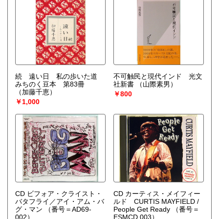
続 遠い日 私の歩いた道
不可触民と現代インド 光文
みちのく豆本 第83冊
社新書
（山際素男）
（加藤千恵）
￥800
￥1,000
CD ビフォア・クライスト・
CD カーティス・メイフィー
バタフライ／アイ・アム・バ
ルド CURTIS MAYFIELD /
グ・マン
（番号＝AD69-
People Get Ready
（番号＝
002）
ESMCD 003）