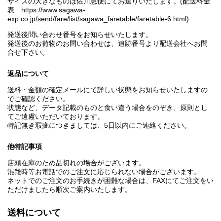
サイズの大きなものは佐川急便にてお送りいたします。(配送料金
表 https://www.sagawa-
exp.co.jp/send/fare/list/sagawa_faretable/faretable-6.html)
発送後問い合わせ番号をお知らせいたします。
発送後のお荷物のお問い合わせは、追跡番号より配送会社へお問
合せ下さい。
返品について
送料・金額の確定メールにて詳しい状態をお知らせいたしますの
でご確認ください。
状態など、データ記載のものと食い違う場合をのぞき、原則とし
てご遠慮いただいております。
特記無き瑕疵につきましては、5日以内にご連絡ください。
他特記事項
店頭在庫のため品切れの場合がございます。
混雑時等お電話でのご注文に応じられない場合がございます。
ネットでのご注文のお手続きが困難な場合は、FAXにてご注文をい
ただけましたら順次ご案内いたします。
送料について