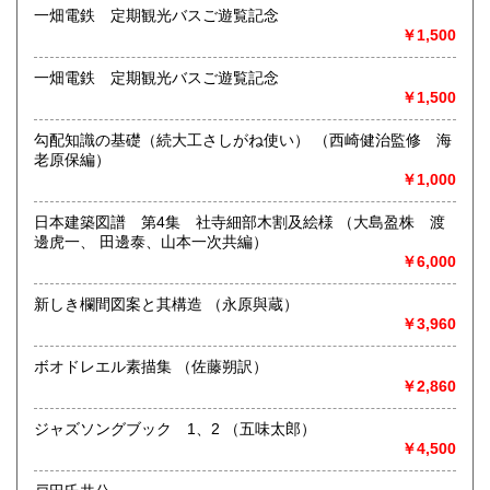
一畑電鉄 定期観光バスご遊覧記念
書籍の買取について
￥1,500
美術関係、建築関係資料等扱っております。
また、江戸期からの古地図、刷り物など、視覚的に当時の様
一畑電鉄 定期観光バスご遊覧記念
子がわかる資料に力を入れております。
￥1,500
一般書や、専門書の扱いもございます。
店頭へのお持ち込み、宅配便でのご送付のいずれも承りま
勾配知識の基礎（続大工さしがね使い） （西崎健治監修 海
す。
老原保編）
どうぞお気軽にご相談ください。
￥1,000
取り扱い分野
日本建築図譜 第4集 社寺細部木割及絵様 （大島盈株 渡
邊虎一、 田邊泰、山本一次共編）
歴史、社会科学、自然科学、美術工芸、国語国文、古典籍、
￥6,000
近代文献、趣味、サブカルチャー、古書一般（その他）
新しき欄間図案と其構造 （永原與蔵）
￥3,960
ボオドレエル素描集 （佐藤朔訳）
￥2,860
ジャズソングブック 1、2 （五味太郎）
￥4,500