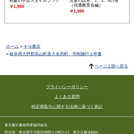
初夏の手芸スタイルブック
児童の読本 1、3、5の巻
（信濃教育会編）
￥1,980
￥1,980
ホーム
キヨ書店
岐阜県大野郡高山町及大名田町 市制施行上申書
ページ上部へ戻る
プライバシーポリシー
よくある質問
特定商取引に関する法律に基づく表記
東京都古書籍商業協同組合
所在地：東京都千代田区神田小川町3-22 東京古書会館内