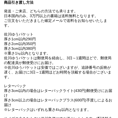
商品引き渡し方法
発送・ご来店、どちらの方法でも承ります。
日本国内のみ、3万円以上の書籍は送料無料となります。
ご注文をいただきました確定メールで送料をお知らせいたしま
す。
佐川ゆうパケット
厚さ1cm以内290円
厚さ2cm以内350円
厚さ3cm以内380円
※重さ1㎏以内となります。
佐川ゆうパケットは郵便局を経由し、3日～1週間ほどで、郵便局
の配達員が郵便受けにお届け。
※佐川ゆうパケットは安価ではございますが、追跡番号の反映が
遅く、お届けに3日～1週間ほどお時間を頂戴する場合がございま
す。
レターパック
厚さ3cm以内の場合はレターパックライト(430円)郵便受けにお届
け
厚さ3cm以上の場合はレターパックプラス(600円)手渡しによるお
届け
※レターパックはいずれも重さ4㎏以内となります。