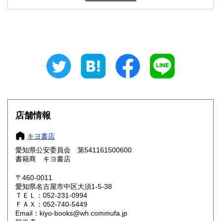
石川県
福井県
600円
600円
山梨県
長野県
600円
600円
岐阜県
静岡県
600円
600円
愛知県
三重県
600円
600円
滋賀県
京都府
600円
600円
大阪府
兵庫県
600円
600円
店舗情報
奈良県
和歌山県
600円
600円
キヨ書店
愛知県公安委員会 第541161500600
鳥取県
島根県
600円
600円
書籍商 キヨ書店
岡山県
広島県
600円
600円
〒460-0011
愛知県名古屋市中区大須1-5-38
ＴＥＬ：052-231-0994
山口県
徳島県
600円
600円
ＦＡＸ：052-740-5449
Email：kiyo-books@wh.commufa.jp
香川県
愛媛県
600円
600円