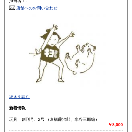
担当者：-
店舗へのお問い合わせ
高知県
福岡県
600円
600円
佐賀県
長崎県
600円
600円
熊本県
大分県
600円
600円
宮崎県
鹿児島県
600円
600円
沖縄県
600円
-
続きを読む
沿線名：大須観音駅4番出口 徒歩5分
新着情報
最寄駅：名古屋市営地下鉄鶴舞線
営業時間：12:00～18:00
玩具 創刊号、2号 （倉橋藤治郎、水谷三郎編）
定休日：火曜日定休(仕入れのため不定休となる場合がござい
￥8,000
ます)