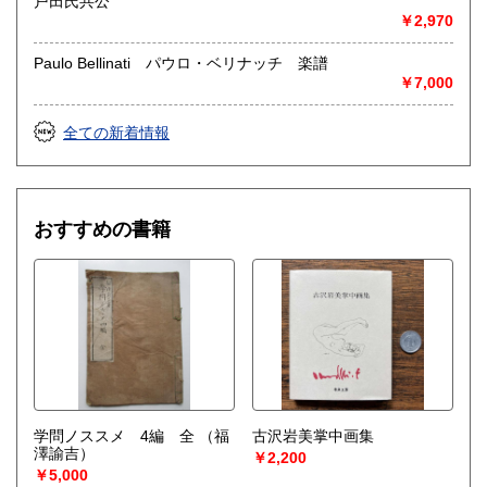
戸田氏共公
￥2,970
Paulo Bellinati パウロ・ベリナッチ 楽譜
￥7,000
全ての新着情報
おすすめの書籍
学問ノススメ 4編 全
（福
古沢岩美掌中画集
澤諭吉）
￥2,200
￥5,000