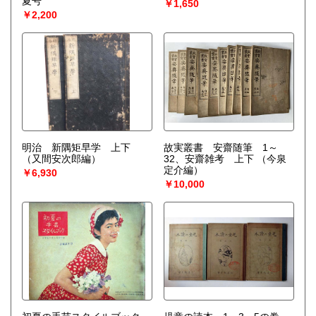
夏号
￥1,650
￥2,200
明治 新隅矩早学 上下
故実叢書 安齋随筆 1～
（又間安次郎編）
32、安齋雑考 上下
（今泉
定介編）
￥6,930
￥10,000