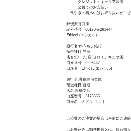
・クレジット・キャリア決済
・公費でのお支払い
代引き・着払いはお取り扱いがござ
郵便振替口座
記号番号 00170-6-293447
EthicaL(エシカル)
--------------------------
銀行名:ゆうちょ銀行
預金種目:当座
店名:〇一九 店(ゼロイチキユウ店)
口座番号 0293447
口座名 EthicaL(エシカル)
--------------------------
銀行名:巣鴨信用金庫
預金種目:普通
店名:板橋支店
口座番号 3178365
口座名 ミズタ マコト
〇公費のご注文の場合は事前にご連絡
〇お振込みは郵便振替又は、銀行振