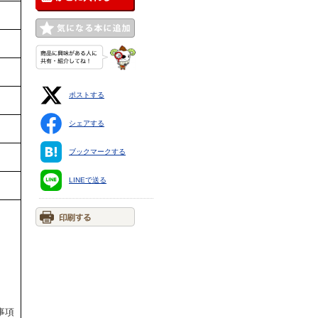
ポストする
シェアする
ブックマークする
LINEで送る
。
事項