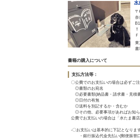
水
〒6
奈
B1
Ｔ
Ｆ
東
書
書籍の購入について
支払方法等：
〇公費でのお支払いの場合は必ずご注
◎書類のお宛名
◎必要書類(納品書・請求書・見積書
◎日付の有無
◎送料を別記するか・含むか
◎その他、必要事項があればお知ら
公費でお支払いの場合は「水たま書店
-〇お支払いは基本的に下記となりま
・銀行振込代金先払い(郵便振替口