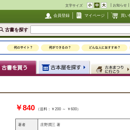
お知らせ
文字サイズ
会員登録
マイページ
買い
古書を探す
￥840
（送料：￥200 ～ ￥600）
著者
庄野潤三 著