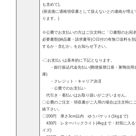
も含めて)。
(発送後に適格領収書として扱えないとの連絡が増え
ります。)
※公費でお支払いの方はご注文時に「◎書類のお宛
必要書類(納品書・請求書等)◎日付の有無◎送料を別
するか・含むか」をお知らせ下さい。
-〇お支払いは基本的に下記となります。
・銀行振込代金先払い(郵便振替口座・巣鴨信用
庫)
・クレジット・キャリア決済
・公費でのお支払い
代引き・着払いはお取り扱いがございません。
〇公費のご注文・領収書がご入用の場合は注文時に
絡下さい。
〇200円 厚さ3cm以内 ゆうパケット(1kgまで)
430円 レターパックライト(4kgまで・封筒に入る
イズ)