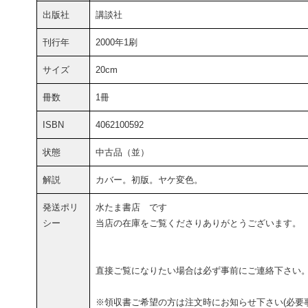
出版社
講談社
刊行年
2000年1刷
サイズ
20cm
冊数
1冊
ISBN
4062100592
状態
中古品（並）
解説
カバー。初版。ヤケ変色。
発送ポリ
水たま書店 です
シー
当店の在庫をご覧くださりありがとうございます。
直接ご覧になりたい場合は必ず事前にご連絡下さい
※領収書ご希望の方は注文時にお知らせ下さい(必要