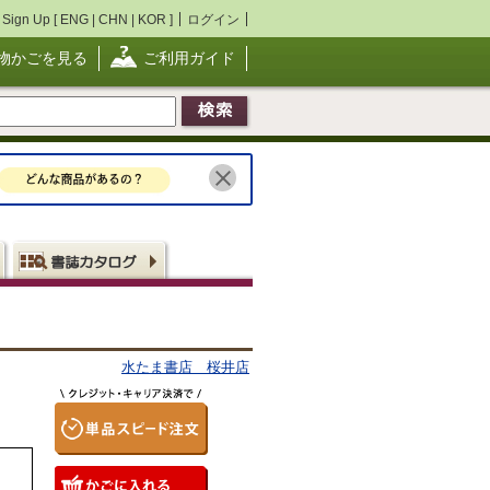
Sign Up [
ENG
|
CHN
|
KOR
]
ログイン
物かごを見る
ご利用ガイド
水たま書店 桜井店