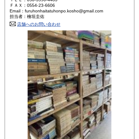
800円
800円
ＦＡＸ：0554-23-6606
Email：furuhonhaitatuhonpo.kosho@gmail.com
香川県
愛媛県
800円
800円
担当者：檜垣圭佑
店舗へのお問い合わせ
高知県
福岡県
800円
800円
佐賀県
長崎県
800円
800円
熊本県
大分県
800円
800円
宮崎県
鹿児島県
800円
800円
沖縄県
1,500円