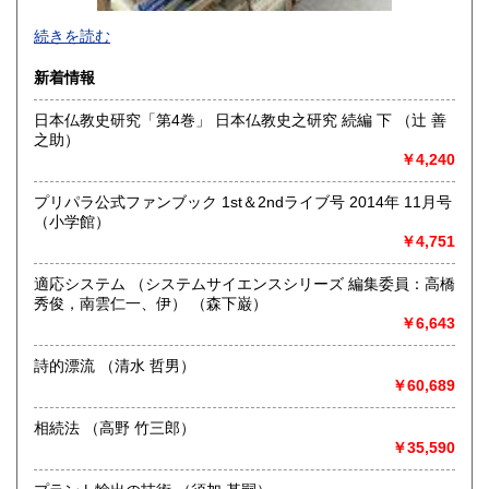
-
続きを読む
沿線名：-
新着情報
最寄駅：-
営業時間：-
日本仏教史研究「第4巻」 日本仏教史之研究 続編 下 （辻 善
定休日：-
之助）
￥4,240
書籍の買取について
-
プリパラ公式ファンブック 1st＆2ndライブ号 2014年 11月号
（小学館）
￥4,751
取り扱い分野
総記、哲学宗教、歴史、社会科学、自然科学、美術工芸、国
適応システム （システムサイエンスシリーズ 編集委員：高橋
語国文、外国文学、古典籍、近代文献、趣味、外国書、サブ
秀俊，南雲仁一、伊） （森下巌）
カルチャー、古書一般（その他）
￥6,643
書籍全般
詩的漂流 （清水 哲男）
￥60,689
相続法 （高野 竹三郎）
￥35,590