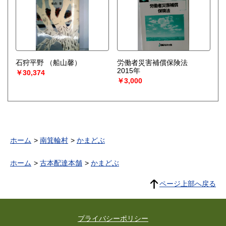
石狩平野
（船山馨）
労働者災害補償保険法
2015年
￥30,374
￥3,000
ホーム
南箕輪村
かまどぶ
ホーム
古本配達本舗
かまどぶ
ページ上部へ戻る
プライバシーポリシー