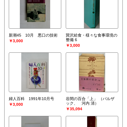
新潮45 10月 悪口の技術
巽沢給食・様々な食事環境の
整備 6
￥3,000
￥3,000
婦人百科 1991年10月号
谷間の百合「上」
（バルザ
ック、 河内 清）
￥3,000
￥35,094