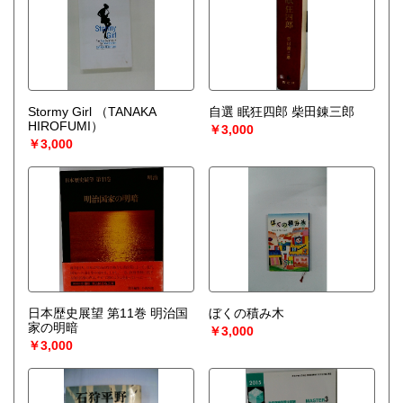
Stormy Girl
（TANAKA
自選 眠狂四郎 柴田錬三郎
HIROFUMI）
￥3,000
￥3,000
日本歴史展望 第11巻 明治国
ぼくの積み木
家の明暗
￥3,000
￥3,000