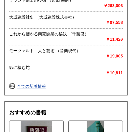
プラント輸出の技術 （須加 基嗣）
￥263,606
大成建設社史 （大成建設株式会社）
￥97,558
これから儲かる商売開業の秘訣 （千葉盛）
￥11,426
モーツァルト 人と芸術 （音楽現代）
￥19,005
影に棲む蛇
￥10,811
全ての新着情報
おすすめの書籍