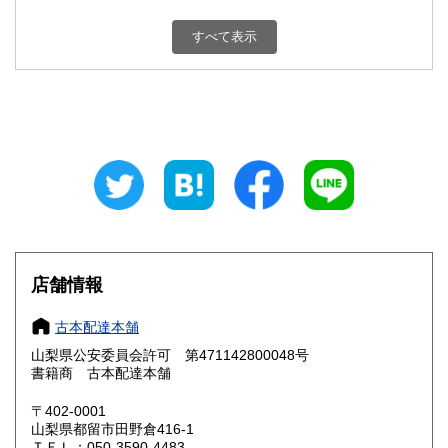
新潟県
富山県
800円
800円
すべて表示
石川県
福井県
800円
800円
山梨県
長野県
800円
800円
岐阜県
静岡県
800円
800円
愛知県
三重県
800円
800円
滋賀県
京都府
800円
800円
大阪府
兵庫県
800円
800円
店舗情報
奈良県
和歌山県
800円
800円
古本配達本舗
山梨県公安委員会許可 第471142800048号
鳥取県
島根県
800円
800円
書籍商 古本配達本舗
岡山県
広島県
800円
800円
〒402-0001
山梨県都留市田野倉416-1
ＴＥＬ：050-3590-4483
山口県
徳島県