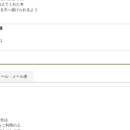
与えてくれた本
る方へ届けられるよう
報
1
メール・メール便
場合は
をご利用の上