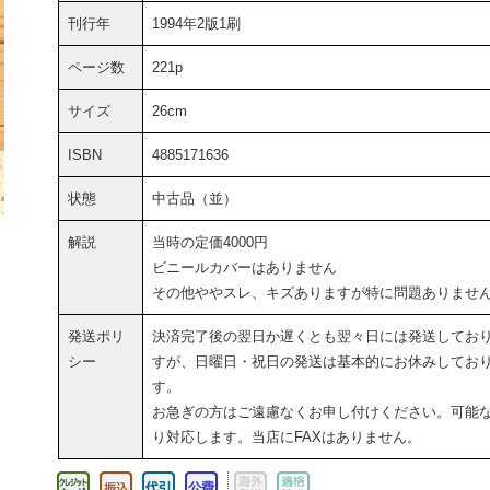
刊行年
1994年2版1刷
ページ数
221p
サイズ
26cm
ISBN
4885171636
状態
中古品（並）
解説
当時の定価4000円
ビニールカバーはありません
その他ややスレ、キズありますが特に問題ありませ
発送ポリ
決済完了後の翌日か遅くとも翌々日には発送してお
シー
すが、日曜日・祝日の発送は基本的にお休みしてお
す。
お急ぎの方はご遠慮なくお申し付けください。可能
り対応します。当店にFAXはありません。