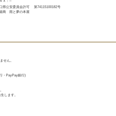
ＡＸ：--
口県公安委員会許可 第74115100182号
籍商 雨と夢の本屋
ません。
・PayPay銀行)
。
発生します。