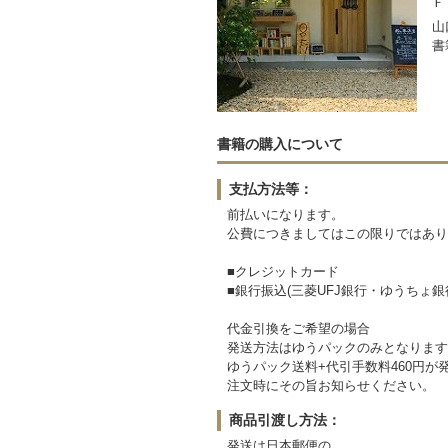
Ｆ
山
書
書籍の購入について
支払方法等：
前払いになります。
公費につきましてはこの限りではあり
■クレジットカード
■銀行振込(三菱UFJ銀行・ゆうちょ銀行
代金引換をご希望の場合
発送方法はゆうパックのみとなります
ゆうパック送料+代引手数料460円が
注文時にその旨お知らせください。
商品引渡し方法：
発送は日本郵便の