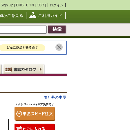
Sign Up [
ENG
|
CHN
|
KOR
]
ログイン
物かごを見る
ご利用ガイド
雨と夢の本屋