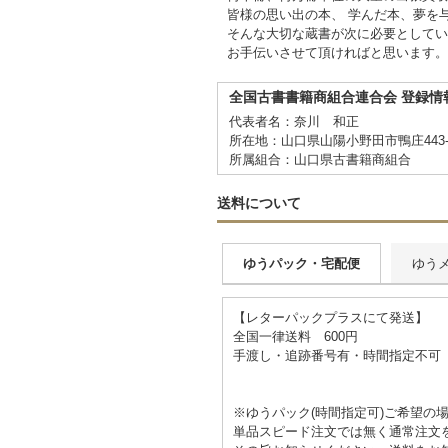
皆様の思い出の本、 学んだ本、夢を
そんな大切な蔵書が次に必要としてい
お手伝いさせて頂ければと思います。
全国古書書籍商組合連合会 登録情
代表者名：奈川 和正
所在地：山口県山陽小野田市鴨庄443-
所属組合：山口県古書籍商組合
送料について
ゆうパック・宅配便
ゆう
【レターパックプラスにて発送】
全国一律送料 600円
手渡し・追跡番号有・時間指定不可
※ゆうパック(時間指定可)ご希望の
単品スピード注文では無く通常注文