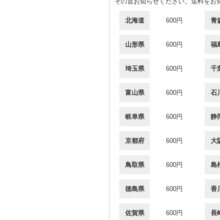
その旨お知らせください。送料をお
北海道
600円
青
山形県
600円
福
埼玉県
600円
千
富山県
600円
石
岐阜県
600円
静
京都府
600円
大
鳥取県
600円
島
徳島県
600円
香
佐賀県
600円
長