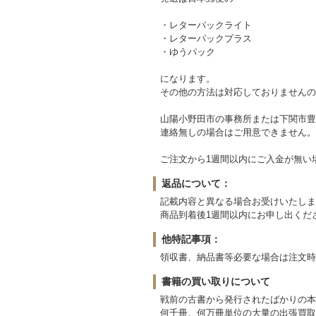
・レターパックライト
・レターパックプラス
・ゆうパック
になります。
その他の方法は対応しておりませんの
山陽小野田市の事務所または下関市豊
連絡無しの場合はご用意できません。
ご注文から1週間以内にご入金が無い
返品について：
記載内容と異なる場合お受けいたしま
商品到着後1週間以内にお申し出くだ
他特記事項：
領収書、納品書等必要な場合は注文時
書籍の買い取りについて
戦前の古書から発行されたばかりの本
何千冊、何万冊単位の大量の出張買取