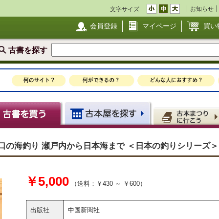
お知らせ
文字サイズ
会員登録
マイページ
買い
古書を探す
口の海釣り 瀬戸内から日本海まで ＜日本の釣りシリーズ＞
￥5,000
（送料：￥430 ～ ￥600）
出版社
中国新聞社