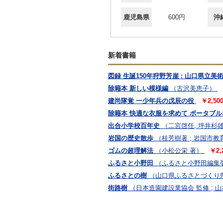
鹿児島県
600円
沖
新着書籍
図録 生誕150年狩野芳崖 : 山口県立
除籍本 新しい模様編
（古沢美恵子）
建尚隊覚 一少年兵の戊辰の役
￥2,5
除籍本 快適な衣服を求めて ポータブ
出合小学校百年史
（二宮啓任, 坪井杉
岩国の歴史散歩
（桂芳樹著 ; 岩国市
ゴムの超理解法
（小松公栄 著）
￥2
ふるさと小野田
（ふるさと小野田編集
ふるさとの樹
（山口県ふるさとづくり
街路樹
（日本造園建設業協会 監修 ; 山