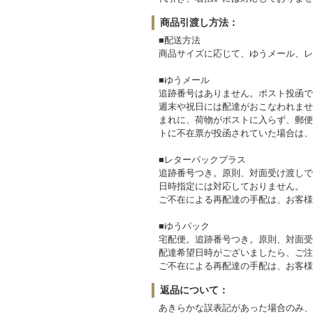
商品引渡し方法：
■配送方法
商品サイズに応じて、ゆうメール、レ
■ゆうメール
追跡番号はありません。ポスト投函で
週末や祝日には配達がおこなわれませ
まれに、荷物がポストに入らず、郵便
トに不在票が投函されていた場合は、
■レターパックプラス
追跡番号つき。原則、対面受け渡しで
日時指定には対応しておりません。
ご不在による再配達の手配は、お客様
■ゆうパック
宅配便。追跡番号つき。原則、対面受
配達希望日時がございましたら、ご注
ご不在による再配達の手配は、お客様
返品について：
あきらかな誤表記があった場合のみ、