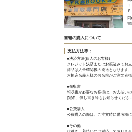
Ｔ
Ｆ
岡
書
書籍の購入について
支払方法等：
■決済方法(個人のお客様)
クレジット決済またはお振込みでお支
商品は入金確認後の発送となります。
お振込名義人様のお名前がご注文者様
■領収書
領収書が必要なお客様は、お支払いの
(宛名、但し書き等もお知らせください
■公費購入
公費購入の際は、ご注文時に備考欄に
■その他
代引き、着払いには対応しておりませ