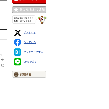
ポストする
シェアする
ブックマークする
ん。
料を
LINEで送る
くだ
ま