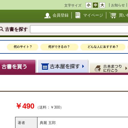
お知らせ
文字サイズ
会員登録
マイページ
買い
古書を探す
￥490
（送料：￥300）
著者
典厩 五郎