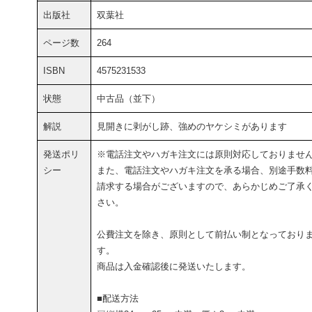
出版社
双葉社
ページ数
264
ISBN
4575231533
状態
中古品（並下）
解説
見開きに剥がし跡、強めのヤケシミがあります
発送ポリ
※電話注文やハガキ注文には原則対応しておりませ
シー
また、電話注文やハガキ注文を承る場合、別途手数
請求する場合がございますので、あらかじめご了承
さい。
公費注文を除き、原則として前払い制となっており
す。
商品は入金確認後に発送いたします。
■配送方法