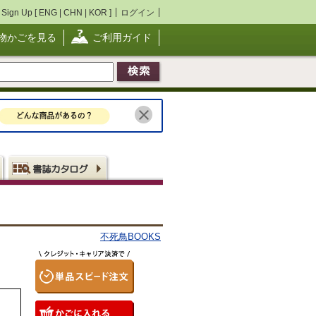
Sign Up [
ENG
|
CHN
|
KOR
]
ログイン
物かごを見る
ご利用ガイド
不死鳥BOOKS