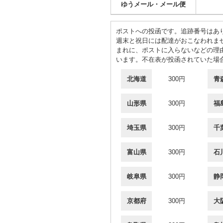
ゆうメール・メール便
ポストへの投函です。追跡番号はあ
週末と祝日には配達がおこなわれま
まれに、ポストに入らないなどの理
います。不在表が投函されていた場
北海道
300円
青
山形県
300円
福
埼玉県
300円
千
富山県
300円
石
岐阜県
300円
静
京都府
300円
大