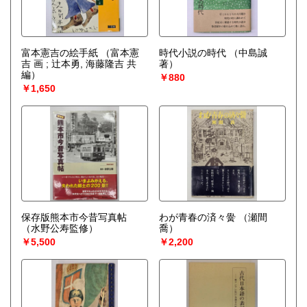
富本憲吉の絵手紙
（富本憲
時代小説の時代
（中島誠
吉 画 ; 辻本勇, 海藤隆吉 共
著）
編）
￥880
￥1,650
保存版熊本市今昔写真帖
わが青春の済々黌
（瀬間
（水野公寿監修）
喬）
￥5,500
￥2,200