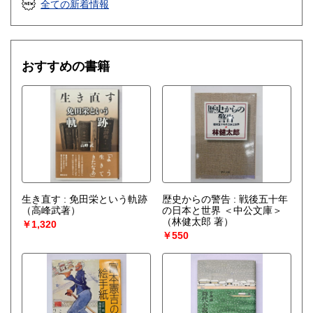
全ての新着情報
おすすめの書籍
生き直す : 免田栄という軌跡
歴史からの警告 : 戦後五十年
（高峰武著）
の日本と世界 ＜中公文庫＞
（林健太郎 著）
￥1,320
￥550