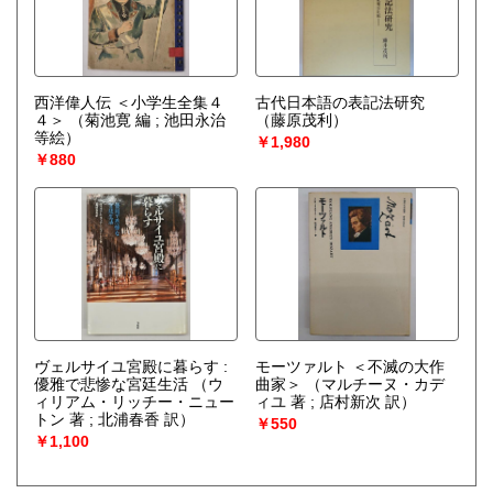
西洋偉人伝 ＜小学生全集４
古代日本語の表記法研究
４＞
（菊池寛 編 ; 池田永治
（藤原茂利）
等絵）
￥1,980
￥880
ヴェルサイユ宮殿に暮らす :
モーツァルト ＜不滅の大作
優雅で悲惨な宮廷生活
（ウ
曲家＞
（マルチーヌ・カデ
ィリアム・リッチー・ニュー
ィユ 著 ; 店村新次 訳）
トン 著 ; 北浦春香 訳）
￥550
￥1,100