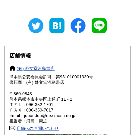
190円
190円
山梨県
長野県
190円
190円
岐阜県
静岡県
190円
190円
愛知県
三重県
190円
190円
滋賀県
京都府
190円
190円
店舗情報
大阪府
兵庫県
190円
190円
(有) 舒文堂河島書店
奈良県
和歌山県
熊本県公安委員会許可 第931010001330号
190円
190円
書籍商 (有) 舒文堂河島書店
鳥取県
島根県
190円
190円
〒860-0845
熊本県熊本市中央区上通町 11 - 2
岡山県
広島県
190円
190円
ＴＥＬ：096-352-1701
ＦＡＸ：096-359-7617
Email：jobundou@mxr.mesh.ne.jp
山口県
徳島県
190円
190円
担当者：河島 康之
香川県
店舗へのお問い合わせ
愛媛県
190円
190円