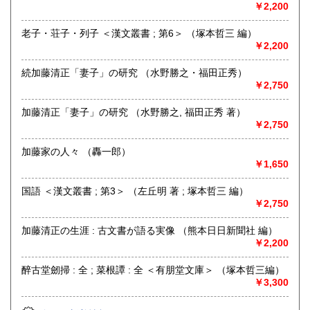
熊本県内出張いたします。特に古文書・貴重書・古典籍・和
￥2,200
本のご売却をご検討の方は所在地に関係なく是非ともお問い
合わせください。
老子・荘子・列子 ＜漢文叢書 ; 第6＞ （塚本哲三 編）
￥2,200
学術書・趣味サブカル系および一般書籍につきましても買取
しております。出張または持ち込みのご相談はお電話やFAX
続加藤清正「妻子」の研究 （水野勝之・福田正秀）
メールにておうけいたします。
￥2,750
(これらの種類の書籍は原則熊本県内の方に限らせていただき
ます)
加藤清正「妻子」の研究 （水野勝之, 福田正秀 著）
￥2,750
取り扱い分野
加藤家の人々 （轟一郎）
哲学宗教、歴史、社会科学、自然科学、美術工芸、国語国
￥1,650
文、外国文学、古典籍、近代文献、趣味、古書一般（その
他）
国語 ＜漢文叢書 ; 第3＞ （左丘明 著 ; 塚本哲三 編）
￥2,750
加藤清正の生涯 : 古文書が語る実像 （熊本日日新聞社 編）
￥2,200
醉古堂劒掃 : 全 ; 菜根譚 : 全 ＜有朋堂文庫＞ （塚本哲三編）
￥3,300