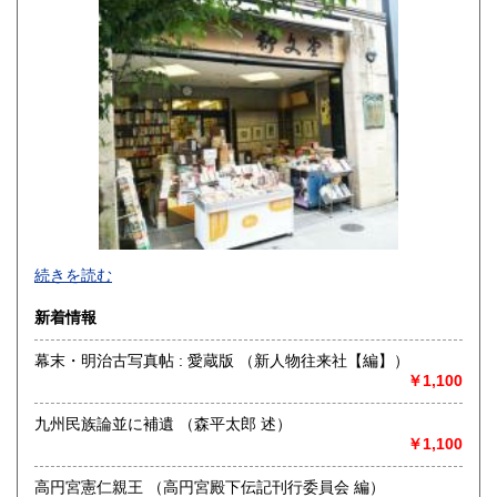
高知県
福岡県
190円
190円
佐賀県
長崎県
190円
190円
熊本県
大分県
190円
190円
宮崎県
鹿児島県
190円
190円
沖縄県
190円
明治10年創業。九州の郷土誌、特に熊本の郷土誌を中心に揃
続きを読む
えております。その他古典籍、和本、古文書、自筆物から歴
史、文学、美術、趣味、一般書籍まで取り扱っています。
新着情報
沿線名：JR および 熊本市電
幕末・明治古写真帖 : 愛蔵版 （新人物往来社【編】）
最寄駅：熊本駅より熊本市電に乗り換えて「通町筋」電停下
￥1,100
車徒歩5分
営業時間：10:00〜19:00
九州民族論並に補遺 （森平太郎 述）
定休日：毎週火曜日
￥1,100
書籍の買取について
高円宮憲仁親王 （高円宮殿下伝記刊行委員会 編）