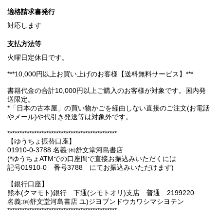
適格請求書発行
対応します
支払方法等
火曜日定休日です。
***10,000円以上お買い上げのお客様【送料無料サービス】***
書籍代金の合計10,000円以上ご購入のお客様が対象です。国内発
送限定。
*「日本の古本屋」の買い物かごを経由しない直接のご注文(お電話
やメール)や代引き発送等は対象外です。
*********************************************
【ゆうちょ振替口座】
01910-0-3788 名義:㈲舒文堂河島書店
(*ゆうちょATMでの口座間で直接お振込みいただくには
記号01910-0 番号3788 にてお振込みいただけます)
【銀行口座】
熊本(クマモト)銀行 下通(シモトオリ)支店 普通 2199220
名義:㈲舒文堂河島書店 ユ)ジヨブンドウカワシマシヨテン
*********************************************