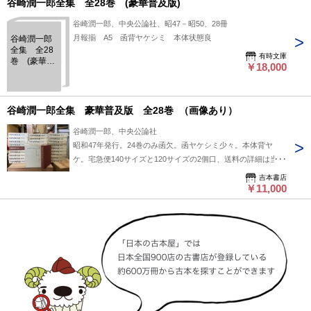
谷崎潤一郎全集 全28巻 (豪華普及版)
谷崎潤一郎、中央公論社、昭47－昭50、28冊
月報揃 A5 函背ヤケシミ 本体状態良
谷崎潤一郎
全集 全28
有時文庫
巻 (豪華普
￥18,000
及版)
谷崎潤一郎全集 豪華普及版 全28巻 （画像あり）
谷崎潤一郎、中央公論社
昭和47年発行。24巻のみ函欠。函ヤケシミ少々。本体背ヤ
ケ。宅急便140サイズと120サイズの2個口、送料の詳細は当店
の情報をご覧ください。
吉本書店
￥11,000