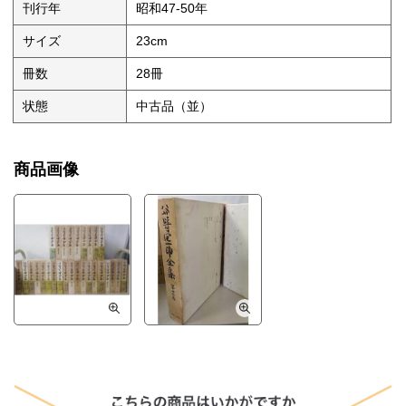
刊行年
昭和47-50年
サイズ
23cm
冊数
28冊
状態
中古品（並）
商品画像