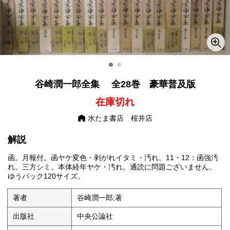
谷崎潤一郎全集 全28巻 豪華普及版
在庫切れ
水たま書店 桜井店
解説
函。月報付。函ヤケ変色・剥がれイタミ・汚れ。11・12：函強汚
れ。三方シミ。本体経年ヤケ・汚れ。通読に問題ございません。
ゆうパック120サイズ。
著者
谷崎潤一郎;著
出版社
中央公論社