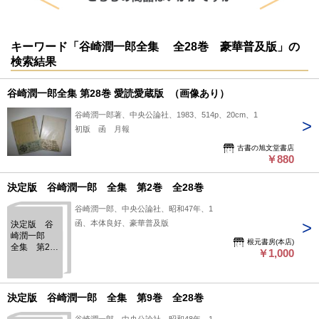
キーワード「谷崎潤一郎全集 全28巻 豪華普及版」の
検索結果
谷崎潤一郎全集 第28巻 愛読愛蔵版 （画像あり）
谷崎潤一郎著、中央公論社、1983、514p、20cm、1
初版 函 月報
古書の旭文堂書店
￥880
決定版 谷崎潤一郎 全集 第2巻 全28巻
谷崎潤一郎、中央公論社、昭和47年、1
函、本体良好、豪華普及版
決定版 谷
崎潤一郎
根元書房(本店)
全集 第2
￥1,000
巻 全28巻
決定版 谷崎潤一郎 全集 第9巻 全28巻